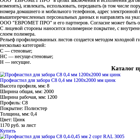
ООО "ЕВРОМЕТ ПРО" в целях заключения и исполнения договора 
изменять), извлекать, использовать, передавать (в том числе п
номера домашнего и мобильного телефонов, адрес электронной
вышеперечисленных персональных данных и направлять на указ
ООО "ЕВРОМЕТ ПРО" и его партнеров. Согласие может быть 
С лицевой стороны наносится полимерное покрытие, с внутренн
слоем полимера.
Рельеф профилированных листов создается методом холодной ги
несколько категорий:
С — стеновые;
НС — несуще-стеновые;
Н — несущие.
Каталог п
Профнастил для забора С8 0,4 мм 1200х2000 мм цинк
Высота профиля, мм:
8
Ширина общая, мм:
2000
Ширина рабочая, мм:
1200
Профиль:
C8
Покрытие:
Полиэстер
Толщина, мм:
0,4
Цвет:
Цинк
1170 руб. за лист
Купить