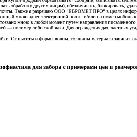
купли-продажи обрабатывать - собирать, записывать, системати
оручать обработку другим лицам), обезличивать, блокировать, уд
 почты. Также я разрешаю ООО "ЕВРОМЕТ ПРО" в целях информир
анный мною адрес электронной почты и/или на номер мобильног
отозвано мною в любой момент путем направления письменно
ей — полимер либо слой лака. Для ограждения дач, частных уса
бки. От высоты и формы волны, толщины материала зависит кла
рофнастила для забора с примерами цен и размер