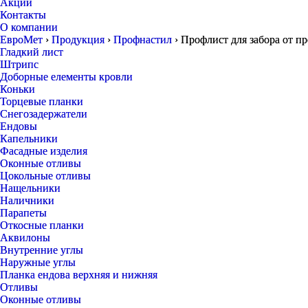
Акции
Контакты
О компании
ЕвроМет
›
Продукция
›
Профнастил
›
Профлист для забора от п
Гладкий лист
Штрипс
Доборные елементы кровли
Коньки
Торцевые планки
Снегозадержатели
Ендовы
Капельники
Фасадные изделия
Оконные отливы
Цокольные отливы
Нащельники
Наличники
Парапеты
Откосные планки
Аквилоны
Внутренние углы
Наружные углы
Планка ендова верхняя и нижняя
Отливы
Оконные отливы