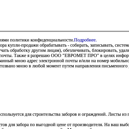
виями политики конфиденциальности.
Подробнее.
купли-продажи обрабатывать - собирать, записывать, системати
оручать обработку другим лицам), обезличивать, блокировать, уд
 почты. Также я разрешаю ООО "ЕВРОМЕТ ПРО" в целях информир
анный мною адрес электронной почты и/или на номер мобильног
отозвано мною в любой момент путем направления письменно
ользуется для строительства заборов и ограждений. Листы из 
ов для забора по выгодной цене от производителя. На ваш вы