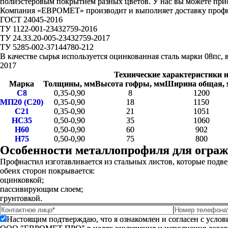
полиэстеровым покрытием разных цветов. У нас вы можете прио
Компания «ЕВРОМЕТ» производит и выполняет доставку профнас
ГОСТ 24045-2016
ТУ 1122-001-23432759-2016
ТУ 24.33.20-005-23432759-2017
ТУ 5285-002-37144780-212
В качестве сырья используется оцинкованная сталь марки 08пс
2017
Технические характеристики 
Марка
Толщины, мм
Высота гофры, мм
Ширина общая,
С8
0,35-0,90
8
1200
МП20 (С20)
0,35-0,90
18
1150
С21
0,35-0,90
21
1051
НС35
0,50-0,90
35
1060
Н60
0,50-0,90
60
902
Н75
0,50-0,90
75
800
Особенности металлопрофиля для огра
Профнастил изготавливается из стальных листов, которые подв
обеих сторон покрывается:
оцинковкой;
пассивирующим слоем;
грунтовкой.
Настоящим подтверждаю, что я ознакомлен и согласен с усло