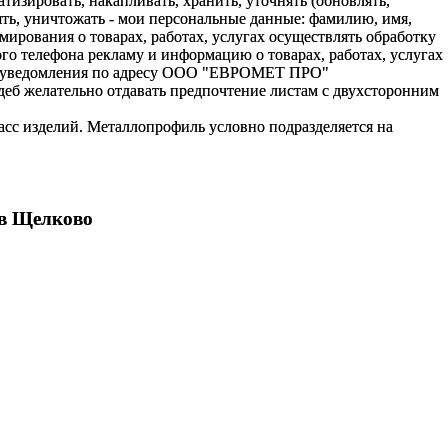
зировать, накапливать, хранить, уточнять (обновлять,
алять, уничтожать - мои персональные данные: фамилию, имя,
ования о товарах, работах, услугах осуществлять обработку
о телефона рекламу и информацию о товарах, работах, услугах
го уведомления по адресу ООО "ЕВРОМЕТ ПРО"
деб желательно отдавать предпочтение листам с двухсторонним
сс изделий. Металлопрофиль условно подразделяется на
ов Щелково