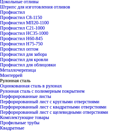
Цокольные отливы
Штрипс для изготовления отливов
Профнастил
Профнастил С8-1150
Профнастил МП20-1100
Профнастил С21-1000
Профнастил НС35-1000
Профнастил Н60-845
Профнастил Н75-750
Профнастил оптом
Профнастил для забора
Профнастил для кровли
Профнастил для облицовки
Металлочерепица
Монтеррей
Рулонная сталь
Оцинкованная сталь в рулонах
Рулонная сталь с полимерным покрытием
Перфорированные листы
Перфорированный лист с круглыми отверстиями
Перфорированный лист с квадратными отверстиями
Перфорированный лист с щелевидными отверстиями
Комплектующие товары
Профильные трубы
Квадратные