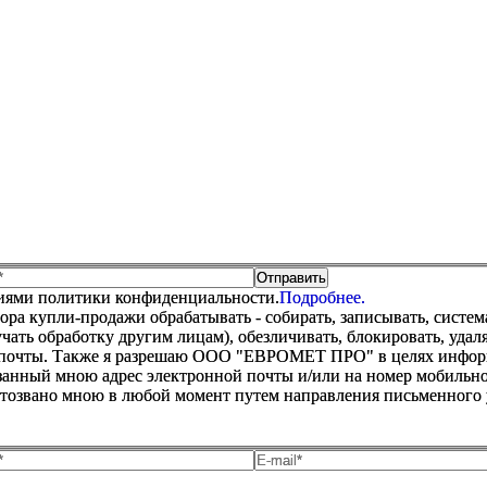
виями политики конфиденциальности.
Подробнее.
купли-продажи обрабатывать - собирать, записывать, системати
оручать обработку другим лицам), обезличивать, блокировать, уд
 почты. Также я разрешаю ООО "ЕВРОМЕТ ПРО" в целях информир
анный мною адрес электронной почты и/или на номер мобильног
отозвано мною в любой момент путем направления письменно