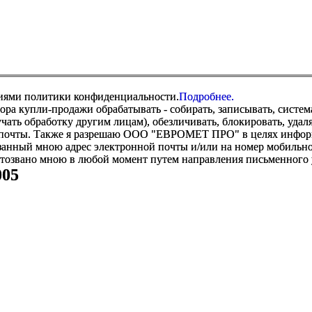
виями политики конфиденциальности.
Подробнее.
купли-продажи обрабатывать - собирать, записывать, системати
оручать обработку другим лицам), обезличивать, блокировать, уд
 почты. Также я разрешаю ООО "ЕВРОМЕТ ПРО" в целях информир
анный мною адрес электронной почты и/или на номер мобильног
отозвано мною в любой момент путем направления письменно
005