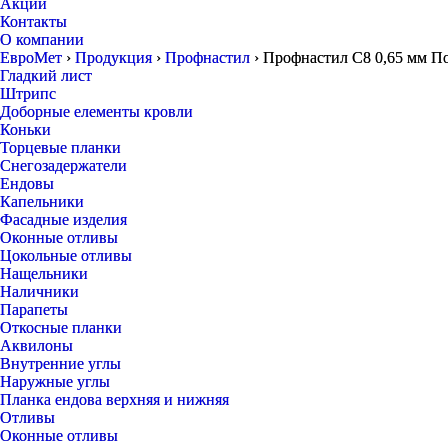
Акции
Контакты
О компании
ЕвроМет
›
Продукция
›
Профнастил
›
Профнастил С8 0,65 мм По
Гладкий лист
Штрипс
Доборные елементы кровли
Коньки
Торцевые планки
Снегозадержатели
Ендовы
Капельники
Фасадные изделия
Оконные отливы
Цокольные отливы
Нащельники
Наличники
Парапеты
Откосные планки
Аквилоны
Внутренние углы
Наружные углы
Планка ендова верхняя и нижняя
Отливы
Оконные отливы