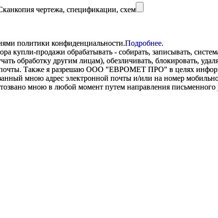
Сканкопия чертежа, спецификации, схем
виями политики конфиденциальности.
Подробнее.
купли-продажи обрабатывать - собирать, записывать, системати
оручать обработку другим лицам), обезличивать, блокировать, уд
 почты. Также я разрешаю ООО "ЕВРОМЕТ ПРО" в целях информир
анный мною адрес электронной почты и/или на номер мобильног
отозвано мною в любой момент путем направления письменно