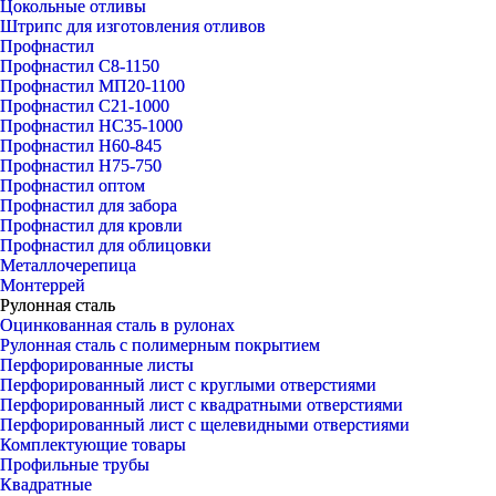
Цокольные отливы
Штрипс для изготовления отливов
Профнастил
Профнастил С8-1150
Профнастил МП20-1100
Профнастил С21-1000
Профнастил НС35-1000
Профнастил Н60-845
Профнастил Н75-750
Профнастил оптом
Профнастил для забора
Профнастил для кровли
Профнастил для облицовки
Металлочерепица
Монтеррей
Рулонная сталь
Оцинкованная сталь в рулонах
Рулонная сталь с полимерным покрытием
Перфорированные листы
Перфорированный лист с круглыми отверстиями
Перфорированный лист с квадратными отверстиями
Перфорированный лист с щелевидными отверстиями
Комплектующие товары
Профильные трубы
Квадратные