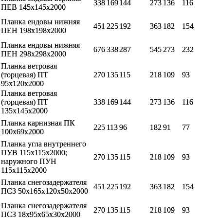
338
169
144
273
136
116
ПЕВ 145х145х2000
Планка ендовы нижняя
451
225
192
363
182
154
ПЕН 198х198х2000
Планка ендовы нижняя
676
338
287
545
273
232
ПЕН 298х298х2000
Планка ветровая
(торцевая) ПТ
270
135
115
218
109
93
95х120х2000
Планка ветровая
(торцевая) ПТ
338
169
144
273
136
116
135х145х2000
Планка карнизная ПК
225
113
96
182
91
77
100х69х2000
Планка угла внутреннего
ПУВ 115х115х2000;
270
135
115
218
109
93
наружного ПУН
115х115х2000
Планка снегозадержателя
451
225
192
363
182
154
ПСЗ 50х165х120х50х2000
Планка снегозадержателя
270
135
115
218
109
93
ПСЗ 18х95х65х30х2000