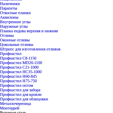
Наличники
Парапеты
Откосные планки
Аквилоны
Внутренние углы
Наружные углы
Планка ендова верхняя и нижняя
Отливы
Оконные отливы
Цокольные отливы
Штрипс для изготовления отливов
Профнастил
Профнастил С8-1150
Профнастил МП20-1100
Профнастил С21-1000
Профнастил НС35-1000
Профнастил Н60-845
Профнастил Н75-750
Профнастил оптом
Профнастил для забора
Профнастил для кровли
Профнастил для облицовки
Металлочерепица
Монтеррей
Рулонная сталь