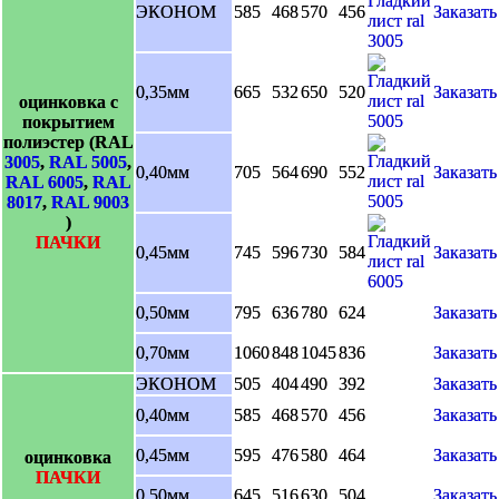
ЭКОНОМ
585
468
570
456
Заказать
0,35мм
665
532
650
520
Заказать
оцинковка с
покрытием
полиэстер (RAL
3005
,
RAL 5005
,
0,40мм
705
564
690
552
Заказать
RAL 6005
,
RAL
8017
,
RAL 9003
)
ПАЧКИ
0,45мм
745
596
730
584
Заказать
0,50мм
795
636
780
624
Заказать
0,70мм
1060
848
1045
836
Заказать
ЭКОНОМ
505
404
490
392
Заказать
0,40мм
585
468
570
456
Заказать
0,45мм
595
476
580
464
Заказать
оцинковка
ПАЧКИ
0,50мм
645
516
630
504
Заказать