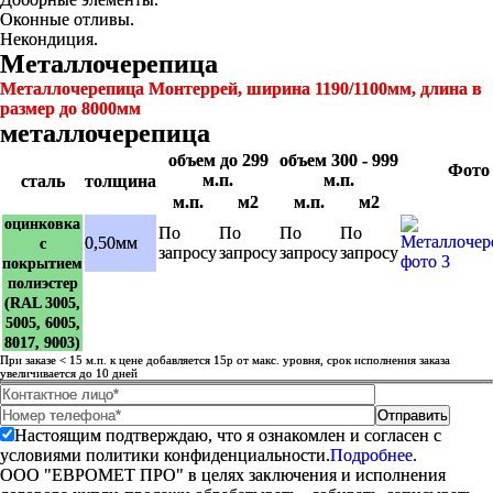
Оконные отливы.
Некондиция.
Металлочерепица
Металлочерепица Монтеррей, ширина 1190/1100мм, длина в
размер до 8000мм
металлочерепица
объем до 299
объем 300 - 999
Фото
м.п.
м.п.
сталь
толщина
м.п.
м2
м.п.
м2
оцинковка
По
По
По
По
0,50мм
с
запросу
запросу
запросу
запросу
покрытием
полиэстер
(RAL 3005,
5005, 6005,
8017, 9003)
При заказе < 15 м.п. к цене добавляется 15р от макс. уровня, срок исполнения заказа
увеличивается до 10 дней
Настоящим подтверждаю, что я ознакомлен и согласен с
условиями политики конфиденциальности.
Подробнее.
ООО "ЕВРОМЕТ ПРО" в целях заключения и исполнения