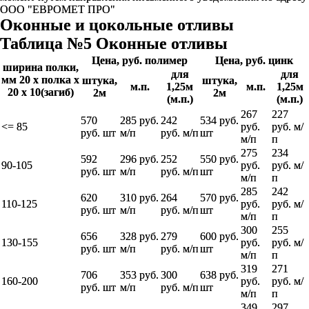
ООО "ЕВРОМЕТ ПРО"
Оконные и цокольные отливы
Таблица №5 Оконные отливы
Цена, руб. полимер
Цена, руб. цинк
ширина полки,
для
для
мм 20 х полка х
штука,
штука,
м.п.
1,25м
м.п.
1,25м
20 х 10(загиб)
2м
2м
(м.п.)
(м.п.)
267
227
570
285 руб.
242
534 руб.
<= 85
руб.
руб. м/
руб. шт
м/п
руб. м/п
шт
м/п
п
275
234
592
296 руб.
252
550 руб.
90-105
руб.
руб. м/
руб. шт
м/п
руб. м/п
шт
м/п
п
285
242
620
310 руб.
264
570 руб.
110-125
руб.
руб. м/
руб. шт
м/п
руб. м/п
шт
м/п
п
300
255
656
328 руб.
279
600 руб.
130-155
руб.
руб. м/
руб. шт
м/п
руб. м/п
шт
м/п
п
319
271
706
353 руб.
300
638 руб.
160-200
руб.
руб. м/
руб. шт
м/п
руб. м/п
шт
м/п
п
349
297