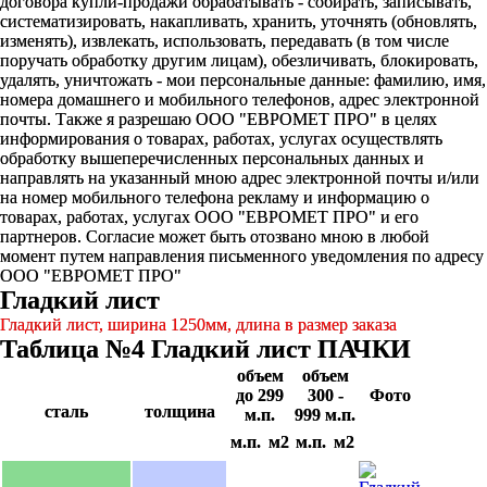
договора купли-продажи обрабатывать - собирать, записывать,
систематизировать, накапливать, хранить, уточнять (обновлять,
изменять), извлекать, использовать, передавать (в том числе
поручать обработку другим лицам), обезличивать, блокировать,
удалять, уничтожать - мои персональные данные: фамилию, имя,
номера домашнего и мобильного телефонов, адрес электронной
почты. Также я разрешаю ООО "ЕВРОМЕТ ПРО" в целях
информирования о товарах, работах, услугах осуществлять
обработку вышеперечисленных персональных данных и
направлять на указанный мною адрес электронной почты и/или
на номер мобильного телефона рекламу и информацию о
товарах, работах, услугах ООО "ЕВРОМЕТ ПРО" и его
партнеров. Согласие может быть отозвано мною в любой
момент путем направления письменного уведомления по адресу
ООО "ЕВРОМЕТ ПРО"
Гладкий лист
Гладкий лист, ширина 1250мм, длина в размер заказа
Таблица №4 Гладкий лист ПАЧКИ
объем
объем
до 299
300 -
Фото
сталь
толщина
м.п.
999 м.п.
м.п.
м2
м.п.
м2