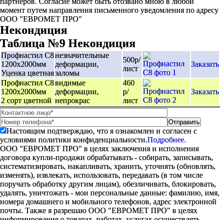
партнеров. Согласие может быть отозвано мною в любой
момент путем направления письменного уведомления по адресу
ООО "ЕВРОМЕТ ПРО"
Некондиция
Таблица №9 Некондиция
Профнастил C8
незначительные
500р/
1200х2000мм
деформации,
Заказать
лист
Уценка цветная
заломы
Профнастил C8
видимые
460
1200х2000мм
деформации,
р/
Заказать
2 сорт цветной
непрокрас
лист
Настоящим подтверждаю, что я ознакомлен и согласен с
условиями политики конфиденциальности.
Подробнее.
ООО "ЕВРОМЕТ ПРО" в целях заключения и исполнения
договора купли-продажи обрабатывать - собирать, записывать,
систематизировать, накапливать, хранить, уточнять (обновлять,
изменять), извлекать, использовать, передавать (в том числе
поручать обработку другим лицам), обезличивать, блокировать,
удалять, уничтожать - мои персональные данные: фамилию, имя,
номера домашнего и мобильного телефонов, адрес электронной
почты. Также я разрешаю ООО "ЕВРОМЕТ ПРО" в целях
информирования о товарах, работах, услугах осуществлять