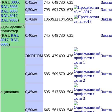
(RAL
3005
,
0,45мм
745
648
730
635
Заказа
RAL 5005
,
0,50мм
795
691
780
678
Заказа
RAL 6005
,
RAL 8017
,
0,70мм
1060
922
1045
909
Заказа
RAL 9003
)
двусторонний
полиэстер
(RAL
RAL
0,40мм
745
648
730
635
Заказа
8017
,
RAL
6005
)
ЭКОНОМ
505
439
490
426
Заказа
0,40мм
585
509
570
496
Заказа
оцинковка
0,45мм
595
517
580
504
Заказа
0,50мм
645
561
630
548
Заказа