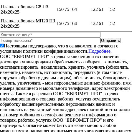
Планка заборная С8 ПЗ
150
75
64
122
61
52
24х20х25
Планка заборная МП20 ПЗ
150
75
64
122
61
52
24х20х25
Настоящим подтверждаю, что я ознакомлен и согласен с
условиями политики конфиденциальности.
Подробнее.
ООО "ЕВРОМЕТ ПРО" в целях заключения и исполнения
договора купли-продажи обрабатывать - собирать, записывать,
систематизировать, накапливать, хранить, уточнять (обновлять,
изменять), извлекать, использовать, передавать (в том числе
поручать обработку другим лицам), обезличивать, блокировать,
удалять, уничтожать - мои персональные данные: фамилию, имя,
номера домашнего и мобильного телефонов, адрес электронной
почты. Также я разрешаю ООО "ЕВРОМЕТ ПРО" в целях
информирования о товарах, работах, услугах осуществлять
обработку вышеперечисленных персональных данных и
направлять на указанный мною адрес электронной почты и/или
на номер мобильного телефона рекламу и информацию о
товарах, работах, услугах ООО "ЕВРОМЕТ ПРО" и его
партнеров. Согласие может быть отозвано мною в любой
момент путем направления письменного уведомления по адресу