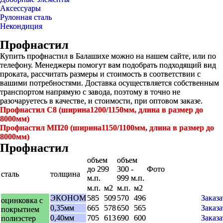
Аксессуары
Рулонная сталь
Некондиция
Профнастил
Купить профнастил в Балашихе можно на нашем сайте, или по
телефону. Менеджеры помогут вам подобрать подходящий вид
проката, рассчитать размеры и стоимость в соответствии с
вашими потребностями. Доставка осуществляется собственным
транспортом напрямую с завода, поэтому в точно не
разочаруетесь в качестве, и стоимости, при оптовом заказе.
Профнастил С8 (ширина1200/1150мм, длина в размер до
8000мм)
Профнастил МП20 (ширина1150/1100мм, длина в размер до
8000мм)
Профнастил
объем
объем
до 299
300 -
Фото
сталь
толщина
м.п.
999 м.п.
м.п.
м2
м.п.
м2
ЭКОНОМ
585
509
570
496
Заказа
оцинковка с
0,35мм
665
578
650
565
Заказа
покрытием
0,40мм
705
613
690
600
Заказа
полиэстер