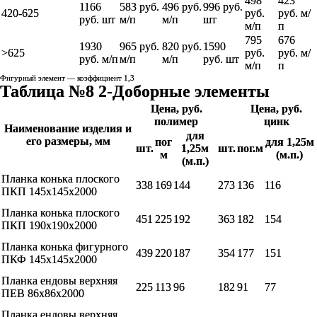
498
423
1166
583 руб.
496 руб.
996 руб.
420-625
руб.
руб. м/
руб. шт
м/п
м/п
шт
м/п
п
795
676
1930
965 руб.
820 руб.
1590
>625
руб.
руб. м/
руб. м/п
м/п
м/п
руб. шт
м/п
п
Фигурный элемент — коэффициент 1,3
Таблица №8 2-Доборные элементы
Цена, руб.
Цена, руб.
полимер
цинк
Наименование изделия и
для
его размеры, мм
пог
для 1,25м
шт.
1,25м
шт.
пог.м
м
(м.п.)
(м.п.)
Планка конька плоского
338
169
144
273
136
116
ПКП 145х145х2000
Планка конька плоского
451
225
192
363
182
154
ПКП 190х190х2000
Планка конька фигурного
439
220
187
354
177
151
ПКФ 145х145х2000
Планка ендовы верхняя
225
113
96
182
91
77
ПЕВ 86х86х2000
Планка ендовы верхняя