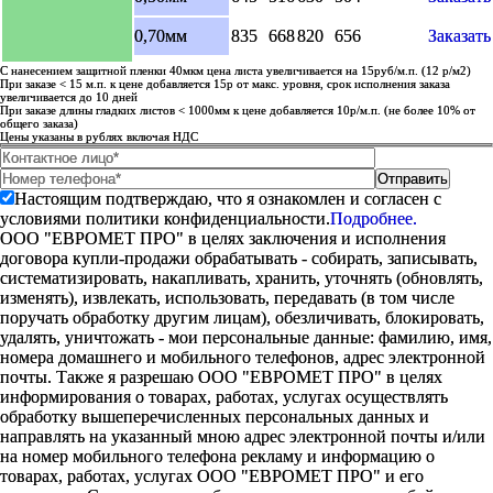
0,70мм
835
668
820
656
Заказать
С нанесением защитной пленки 40мкм цена листа увеличивается на 15руб/м.п. (12 р/м2)
При заказе < 15 м.п. к цене добавляется 15р от макс. уровня, срок исполнения заказа
увеличивается до 10 дней
При заказе длины гладких листов < 1000мм к цене добавляется 10р/м.п. (не более 10% от
общего заказа)
Цены указаны в рублях включая НДС
Настоящим подтверждаю, что я ознакомлен и согласен с
условиями политики конфиденциальности.
Подробнее.
ООО "ЕВРОМЕТ ПРО" в целях заключения и исполнения
договора купли-продажи обрабатывать - собирать, записывать,
систематизировать, накапливать, хранить, уточнять (обновлять,
изменять), извлекать, использовать, передавать (в том числе
поручать обработку другим лицам), обезличивать, блокировать,
удалять, уничтожать - мои персональные данные: фамилию, имя,
номера домашнего и мобильного телефонов, адрес электронной
почты. Также я разрешаю ООО "ЕВРОМЕТ ПРО" в целях
информирования о товарах, работах, услугах осуществлять
обработку вышеперечисленных персональных данных и
направлять на указанный мною адрес электронной почты и/или
на номер мобильного телефона рекламу и информацию о
товарах, работах, услугах ООО "ЕВРОМЕТ ПРО" и его