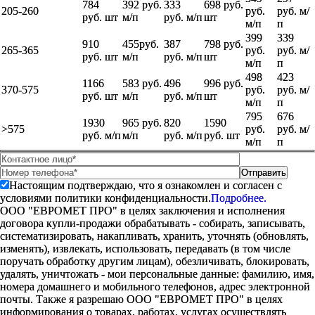
784
392 руб.
333
698 руб.
205-260
руб.
руб. м/
руб. шт
м/п
руб. м/п
шт
м/п
п
399
339
910
455руб.
387
798 руб.
265-365
руб.
руб. м/
руб. шт
м/п
руб. м/п
шт
м/п
п
498
423
1166
583 руб.
496
996 руб.
370-575
руб.
руб. м/
руб. шт
м/п
руб. м/п
шт
м/п
п
795
676
1930
965 руб.
820
1590
>575
руб.
руб. м/
руб. м/п
м/п
руб. м/п
руб. шт
м/п
п
Настоящим подтверждаю, что я ознакомлен и согласен с
условиями политики конфиденциальности.
Подробнее.
ООО "ЕВРОМЕТ ПРО" в целях заключения и исполнения
договора купли-продажи обрабатывать - собирать, записывать,
систематизировать, накапливать, хранить, уточнять (обновлять,
изменять), извлекать, использовать, передавать (в том числе
поручать обработку другим лицам), обезличивать, блокировать,
удалять, уничтожать - мои персональные данные: фамилию, имя,
номера домашнего и мобильного телефонов, адрес электронной
почты. Также я разрешаю ООО "ЕВРОМЕТ ПРО" в целях
информирования о товарах, работах, услугах осуществлять