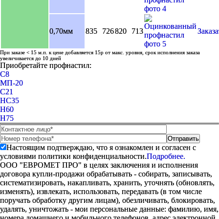
0,70мм
835
726
820
713
Заказа
При заказе < 15 м.п. к цене добавляется 15р от макс. уровня, срок исполнения заказа
увеличивается до 10 дней
Приобретайте профнастил:
C8
МП-20
С21
НС35
Н60
Н75
Настоящим подтверждаю, что я ознакомлен и согласен с
условиями политики конфиденциальности.
Подробнее.
ООО "ЕВРОМЕТ ПРО" в целях заключения и исполнения
договора купли-продажи обрабатывать - собирать, записывать,
систематизировать, накапливать, хранить, уточнять (обновлять,
изменять), извлекать, использовать, передавать (в том числе
поручать обработку другим лицам), обезличивать, блокировать,
удалять, уничтожать - мои персональные данные: фамилию, имя,
номера домашнего и мобильного телефонов, адрес электронной