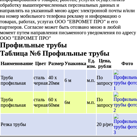
обработку вышеперечисленных персональных данных и
направлять на указанный мною адрес электронной почты и/или
на номер мобильного телефона рекламу и информацию о
товарах, работах, услугах ООО "ЕВРОМЕТ ПРО" и его
партнеров. Согласие может быть отозвано мною в любой
момент путем направления письменного уведомления по адресу
ООО "ЕВРОМЕТ ПРО"
Профильные трубы
Таблица №6 Профильные трубы
Ед.
Цена,
Наименование
Цвет
Размер
Упаковка
Фото
изм.
рубли
Труба
сталь
40 х
По
6 м
м.п.
профильная
черная
20мм
запросу
Труба
сталь
60 х
По
6м
м.п.
профильная
черная
60мм
запросу
Резка трубы
20 р/рез