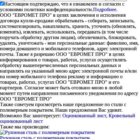
Настоящим подтверждаю, что я ознакомлен и согласен с
условиями политики конфиденциальности.
Подробнее.
ООО "ЕВРОМЕТ ПРО" в целях заключения и исполнения
договора купли-продажи обрабатывать - собирать, записывать,
систематизировать, накапливать, хранить, уточнять (обновлять,
изменять), извлекать, использовать, передавать (в том числе
поручать обработку другим лицам), обезличивать, блокировать,
удалять, уничтожать - мои персональные данные: фамилию, имя,
номера домашнего и мобильного телефонов, адрес электронной
почты. Также я разрешаю ООО "ЕВРОМЕТ ПРО" в целях
информирования о товарах, работах, услугах осуществлять
обработку вышеперечисленных персональных данных и
направлять на указанный мною адрес электронной почты и/или
на номер мобильного телефона рекламу и информацию о
товарах, работах, услугах ООО "ЕВРОМЕТ ПРО" и его
партнеров. Согласие может быть отозвано мною в любой
момент путем направления письменного уведомления по адресу
ООО "ЕВРОМЕТ ПРО"
Также советуем просмотреть наше предложение по стали с
полимерным покрытием. Наши предложения Вас удивят.
Возможно Вас заинтересует:
Оцинкованный лист
,
Кровельный
оцинкованный лист
Также мы производим:
Рулонная сталь с полимерным покрытием