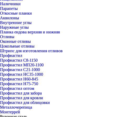
Наличники
Парапеты
Откосные планки
Аквилоны
Внутренние углы
Наружные углы
Планка ендова верхняя и нижняя
Отливы
Оконные отливы
Цокольные отливы
Штрипс для изготовления отливов
Профнастил
Профнастил С8-1150
Профнастил МП20-1100
Профнастил С21-1000
Профнастил НС35-1000
Профнастил Н60-845
Профнастил Н75-750
Профнастил оптом
Профнастил для забора
Профнастил для кровли
Профнастил для облицовки
Металлочерепица
Монтеррей
Рулонная сталь