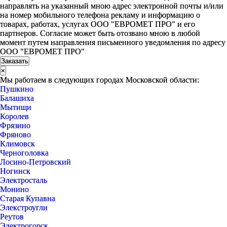
направлять на указанный мною адрес электронной почты и/или
на номер мобильного телефона рекламу и информацию о
товарах, работах, услугах ООО "ЕВРОМЕТ ПРО" и его
партнеров. Согласие может быть отозвано мною в любой
момент путем направления письменного уведомления по адресу
ООО "ЕВРОМЕТ ПРО"
×
Мы работаем в следующих городах Московской области:
Пушкино
Балашиха
Мытищи
Королев
Фрязино
Фряново
Климовск
Черноголовка
Лосино-Петровский
Ногинск
Электросталь
Монино
Старая Купавна
Элекстроугли
Реутов
Электрогорск