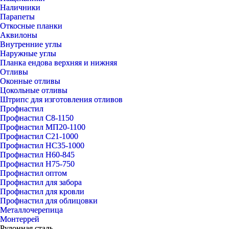
Наличники
Парапеты
Откосные планки
Аквилоны
Внутренние углы
Наружные углы
Планка ендова верхняя и нижняя
Отливы
Оконные отливы
Цокольные отливы
Штрипс для изготовления отливов
Профнастил
Профнастил С8-1150
Профнастил МП20-1100
Профнастил С21-1000
Профнастил НС35-1000
Профнастил Н60-845
Профнастил Н75-750
Профнастил оптом
Профнастил для забора
Профнастил для кровли
Профнастил для облицовки
Металлочерепица
Монтеррей
Рулонная сталь