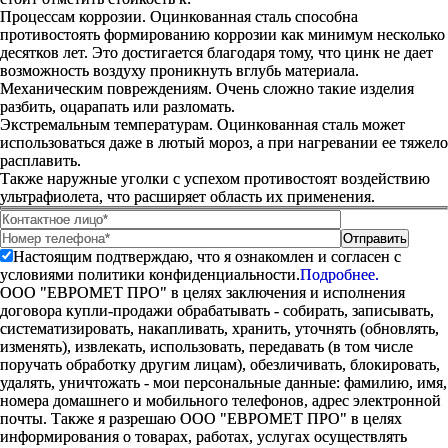
Процессам коррозии. Оцинкованная сталь способна
противостоять формированию коррозии как минимум несколько
десятков лет. Это достигается благодаря тому, что цинк не дает
возможность воздуху проникнуть вглубь материала.
Механическим повреждениям. Очень сложно такие изделия
разбить, оцарапать или разломать.
Экстремальным температурам. Оцинкованная сталь может
использоваться даже в лютый мороз, а при нагревании ее тяжело
расплавить.
Также наружные уголки с успехом противостоят воздействию
ультрафиолета, что расширяет область их применения.
Настоящим подтверждаю, что я ознакомлен и согласен с
условиями политики конфиденциальности.
Подробнее.
ООО "ЕВРОМЕТ ПРО" в целях заключения и исполнения
договора купли-продажи обрабатывать - собирать, записывать,
систематизировать, накапливать, хранить, уточнять (обновлять,
изменять), извлекать, использовать, передавать (в том числе
поручать обработку другим лицам), обезличивать, блокировать,
удалять, уничтожать - мои персональные данные: фамилию, имя,
номера домашнего и мобильного телефонов, адрес электронной
почты. Также я разрешаю ООО "ЕВРОМЕТ ПРО" в целях
информирования о товарах, работах, услугах осуществлять