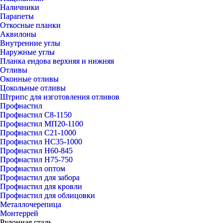
Наличники
Парапеты
Откосные планки
Аквилоны
Внутренние углы
Наружные углы
Планка ендова верхняя и нижняя
Отливы
Оконные отливы
Цокольные отливы
Штрипс для изготовления отливов
Профнастил
Профнастил С8-1150
Профнастил МП20-1100
Профнастил С21-1000
Профнастил НС35-1000
Профнастил Н60-845
Профнастил Н75-750
Профнастил оптом
Профнастил для забора
Профнастил для кровли
Профнастил для облицовки
Металлочерепица
Монтеррей
Рулонная сталь