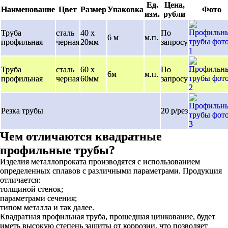
Ед.
Цена,
Наименование
Цвет
Размер
Упаковка
Фото
изм.
рубли
Труба
сталь
40 х
По
6 м
м.п.
профильная
черная
20мм
запросу
Труба
сталь
60 х
По
6м
м.п.
профильная
черная
60мм
запросу
Резка трубы
20 р/рез
Чем отличаются квадратные
профильные трубы?
Изделия металлопроката производятся с использованием
определенных сплавов с различными параметрами. Продукция
отличается:
толщиной стенок;
параметрами сечения;
типом металла и так далее.
Квадратная профильная труба, прошедшая цинкование, будет
иметь высокую степень защиты от коррозии, что позволяет