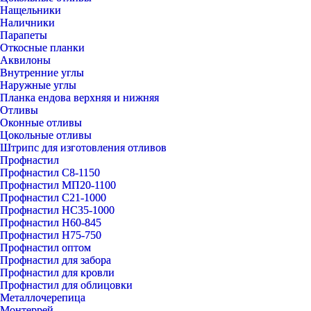
Нащельники
Наличники
Парапеты
Откосные планки
Аквилоны
Внутренние углы
Наружные углы
Планка ендова верхняя и нижняя
Отливы
Оконные отливы
Цокольные отливы
Штрипс для изготовления отливов
Профнастил
Профнастил С8-1150
Профнастил МП20-1100
Профнастил С21-1000
Профнастил НС35-1000
Профнастил Н60-845
Профнастил Н75-750
Профнастил оптом
Профнастил для забора
Профнастил для кровли
Профнастил для облицовки
Металлочерепица
Монтеррей