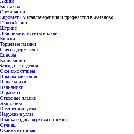
Акции
Контакты
О компании
ЕвроМет
›
Металлочерепица и профнастил в Жегалово
Гладкий лист
Штрипс
Доборные елементы кровли
Коньки
Торцевые планки
Снегозадержатели
Ендовы
Капельники
Фасадные изделия
Оконные отливы
Цокольные отливы
Нащельники
Наличники
Парапеты
Откосные планки
Аквилоны
Внутренние углы
Наружные углы
Планка ендова верхняя и нижняя
Отливы
Оконные отливы