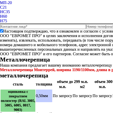
МП-20
С21
НС35
Н60
Н75
Настоящим подтверждаю, что я ознакомлен и согласен с усло
ООО "ЕВРОМЕТ ПРО" в целях заключения и исполнения договора 
изменять), извлекать, использовать, передавать (в том числе п
номера домашнего и мобильного телефонов, адрес электронной
вышеперечисленных персональных данных и направлять на указ
ООО "ЕВРОМЕТ ПРО" и его партнеров. Согласие может быть 
Металлочерепица
Наша компания предлагает вашему вниманию металлочерепицу м
Металлочерепица Монтеррей, ширина 1190/1100мм, длина в 
металлочерепица
объем до 299 м.п.
объем 300 
сталь
толщина
м.п.
м2
м.п.
оцинковка с
0,50мм
По запросу
По запросу
По запросу
покрытием
полиэстер (RAL 3005,
5005, 6005, 8017,
9003)