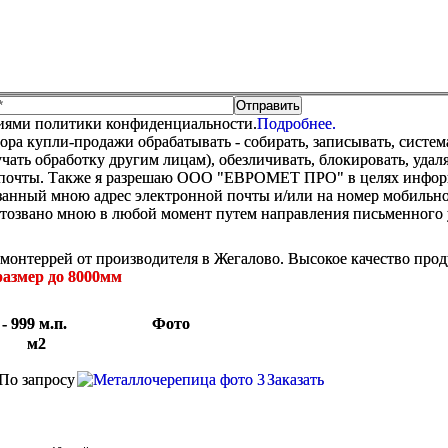
виями политики конфиденциальности.
Подробнее.
купли-продажи обрабатывать - собирать, записывать, системати
оручать обработку другим лицам), обезличивать, блокировать, уд
 почты. Также я разрешаю ООО "ЕВРОМЕТ ПРО" в целях информир
анный мною адрес электронной почты и/или на номер мобильног
отозвано мною в любой момент путем направления письменно
онтеррей от производителя в Жегалово. Высокое качество прод
размер до 8000мм
- 999 м.п.
Фото
м2
По запросу
Заказать