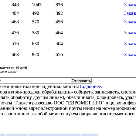
848
1045
836
Заказ
404
490
392
Заказ
468
570
456
Заказ
476
580
464
Заказ
516
630
504
Заказ
668
820
656
Заказ
ивается до 10 дней
щего заказа)
виями политики конфиденциальности.
Подробнее.
купли-продажи обрабатывать - собирать, записывать, системати
оручать обработку другим лицам), обезличивать, блокировать, уд
 почты. Также я разрешаю ООО "ЕВРОМЕТ ПРО" в целях информир
анный мною адрес электронной почты и/или на номер мобильног
отозвано мною в любой момент путем направления письменно