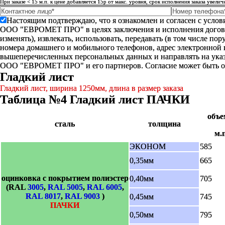
При заказе < 15 м.п. к цене добавляется 15р от макс. уровня, срок исполнения заказа увелич
Настоящим подтверждаю, что я ознакомлен и согласен с усло
ООО "ЕВРОМЕТ ПРО" в целях заключения и исполнения договора 
изменять), извлекать, использовать, передавать (в том числе п
номера домашнего и мобильного телефонов, адрес электронной
вышеперечисленных персональных данных и направлять на указ
ООО "ЕВРОМЕТ ПРО" и его партнеров. Согласие может быть 
Гладкий лист
Гладкий лист, ширина 1250мм, длина в размер заказа
Таблица №4 Гладкий лист ПАЧКИ
объе
сталь
толщина
м.п
ЭКОНОМ
585
0,35мм
665
оцинковка с покрытием полиэстер
0,40мм
705
(RAL
3005
,
RAL 5005
,
RAL 6005
,
RAL 8017
,
RAL 9003
)
0,45мм
745
ПАЧКИ
0,50мм
795