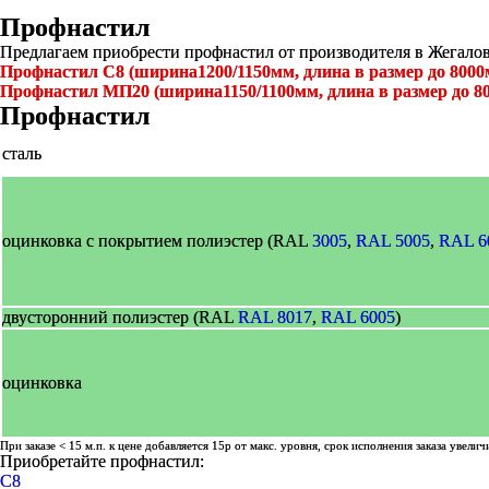
Профнастил
Предлагаем приобрести профнастил от производителя в Жегало
Профнастил С8 (ширина1200/1150мм, длина в размер до 8000
Профнастил МП20 (ширина1150/1100мм, длина в размер до 8
Профнастил
сталь
оцинковка с покрытием полиэстер (RAL
3005
,
RAL 5005
,
RAL 6
двусторонний полиэстер (RAL
RAL 8017
,
RAL 6005
)
оцинковка
При заказе < 15 м.п. к цене добавляется 15р от макс. уровня, срок исполнения заказа увелич
Приобретайте профнастил:
C8