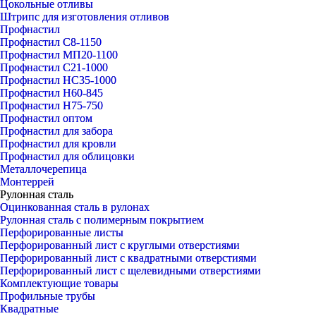
Цокольные отливы
Штрипс для изготовления отливов
Профнастил
Профнастил С8-1150
Профнастил МП20-1100
Профнастил С21-1000
Профнастил НС35-1000
Профнастил Н60-845
Профнастил Н75-750
Профнастил оптом
Профнастил для забора
Профнастил для кровли
Профнастил для облицовки
Металлочерепица
Монтеррей
Рулонная сталь
Оцинкованная сталь в рулонах
Рулонная сталь с полимерным покрытием
Перфорированные листы
Перфорированный лист с круглыми отверстиями
Перфорированный лист с квадратными отверстиями
Перфорированный лист с щелевидными отверстиями
Комплектующие товары
Профильные трубы
Квадратные