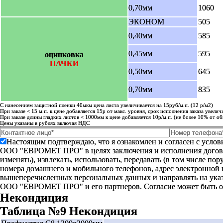
0,70мм
1060
ЭКОНОМ
505
0,40мм
585
0,45мм
595
оцинковка
ПАЧКИ
0,50мм
645
0,70мм
835
С нанесением защитной пленки 40мкм цена листа увеличивается на 15руб/м.п. (12 р/м2)
При заказе < 15 м.п. к цене добавляется 15р от макс. уровня, срок исполнения заказа увелич
При заказе длины гладких листов < 1000мм к цене добавляется 10р/м.п. (не более 10% от об
Цены указаны в рублях включая НДС
Настоящим подтверждаю, что я ознакомлен и согласен с усло
ООО "ЕВРОМЕТ ПРО" в целях заключения и исполнения договора 
изменять), извлекать, использовать, передавать (в том числе п
номера домашнего и мобильного телефонов, адрес электронной
вышеперечисленных персональных данных и направлять на указ
ООО "ЕВРОМЕТ ПРО" и его партнеров. Согласие может быть 
Некондиция
Таблица №9 Некондиция