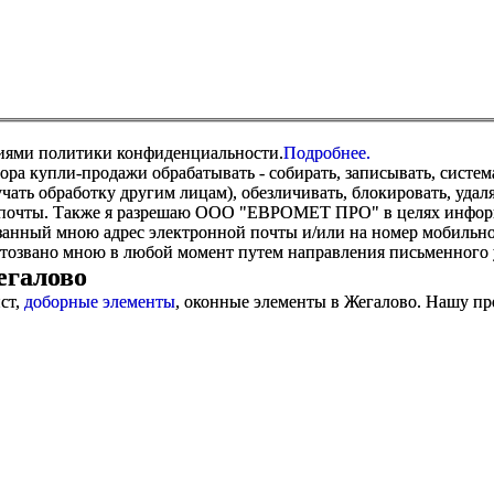
виями политики конфиденциальности.
Подробнее.
купли-продажи обрабатывать - собирать, записывать, системати
оручать обработку другим лицам), обезличивать, блокировать, уд
 почты. Также я разрешаю ООО "ЕВРОМЕТ ПРО" в целях информир
анный мною адрес электронной почты и/или на номер мобильног
отозвано мною в любой момент путем направления письменно
егалово
ст,
доборные элементы
, оконные элементы в Жегалово. Нашу пр