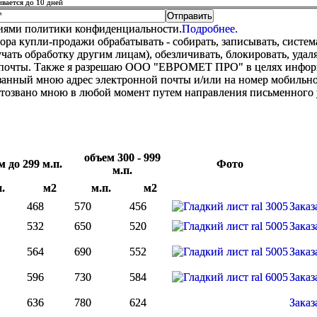
ивается до 10 дней
виями политики конфиденциальности.
Подробнее.
купли-продажи обрабатывать - собирать, записывать, системати
оручать обработку другим лицам), обезличивать, блокировать, уд
 почты. Также я разрешаю ООО "ЕВРОМЕТ ПРО" в целях информир
анный мною адрес электронной почты и/или на номер мобильног
отозвано мною в любой момент путем направления письменно
объем 300 - 999
м до 299 м.п.
Фото
м.п.
.
м2
м.п.
м2
468
570
456
Заказ
532
650
520
Заказ
564
690
552
Заказ
596
730
584
Заказ
636
780
624
Заказ