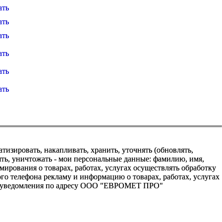
ать
ать
ать
ать
ать
ать
зировать, накапливать, хранить, уточнять (обновлять,
алять, уничтожать - мои персональные данные: фамилию, имя,
ования о товарах, работах, услугах осуществлять обработку
о телефона рекламу и информацию о товарах, работах, услугах
го уведомления по адресу ООО "ЕВРОМЕТ ПРО"