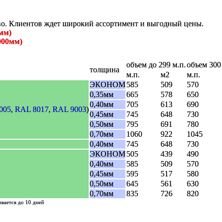
во. Клиентов ждет широкий ассортимент и выгодный цены.
мм)
000мм)
объем до 299 м.п.
объем 300 
толщина
м.п.
м2
м.п.
ЭКОНОМ
585
509
570
0,35мм
665
578
650
0,40мм
705
613
690
005
,
RAL 8017
,
RAL 9003
)
0,45мм
745
648
730
0,50мм
795
691
780
0,70мм
1060
922
1045
0,40мм
745
648
730
ЭКОНОМ
505
439
490
0,40мм
585
509
570
0,45мм
595
517
580
0,50мм
645
561
630
0,70мм
835
726
820
ивается до 10 дней