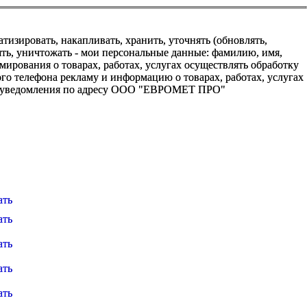
зировать, накапливать, хранить, уточнять (обновлять,
алять, уничтожать - мои персональные данные: фамилию, имя,
ования о товарах, работах, услугах осуществлять обработку
о телефона рекламу и информацию о товарах, работах, услугах
го уведомления по адресу ООО "ЕВРОМЕТ ПРО"
ать
ать
ать
ать
ать