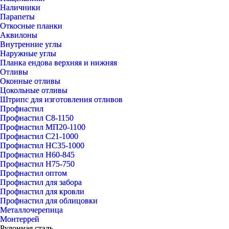
Наличники
Парапеты
Откосные планки
Аквилоны
Внутренние углы
Наружные углы
Планка ендова верхняя и нижняя
Отливы
Оконные отливы
Цокольные отливы
Штрипс для изготовления отливов
Профнастил
Профнастил С8-1150
Профнастил МП20-1100
Профнастил С21-1000
Профнастил НС35-1000
Профнастил Н60-845
Профнастил Н75-750
Профнастил оптом
Профнастил для забора
Профнастил для кровли
Профнастил для облицовки
Металлочерепица
Монтеррей
Рулонная сталь