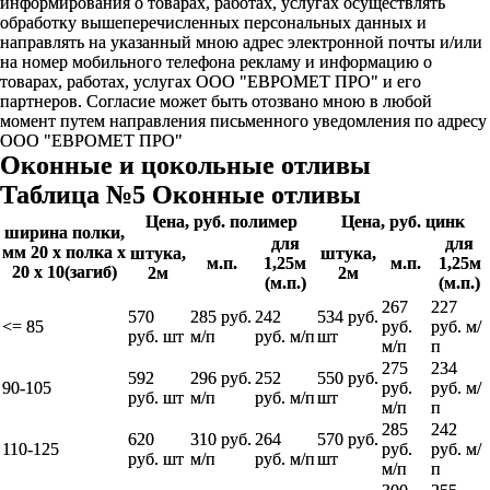
информирования о товарах, работах, услугах осуществлять
обработку вышеперечисленных персональных данных и
направлять на указанный мною адрес электронной почты и/или
на номер мобильного телефона рекламу и информацию о
товарах, работах, услугах ООО "ЕВРОМЕТ ПРО" и его
партнеров. Согласие может быть отозвано мною в любой
момент путем направления письменного уведомления по адресу
ООО "ЕВРОМЕТ ПРО"
Оконные и цокольные отливы
Таблица №5 Оконные отливы
Цена, руб. полимер
Цена, руб. цинк
ширина полки,
для
для
мм 20 х полка х
штука,
штука,
м.п.
1,25м
м.п.
1,25м
20 х 10(загиб)
2м
2м
(м.п.)
(м.п.)
267
227
570
285 руб.
242
534 руб.
<= 85
руб.
руб. м/
руб. шт
м/п
руб. м/п
шт
м/п
п
275
234
592
296 руб.
252
550 руб.
90-105
руб.
руб. м/
руб. шт
м/п
руб. м/п
шт
м/п
п
285
242
620
310 руб.
264
570 руб.
110-125
руб.
руб. м/
руб. шт
м/п
руб. м/п
шт
м/п
п