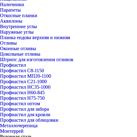
Наличники
Парапеты
Откосные планки
Аквилоны
Внутренние углы
Наружные углы
Планка ендова верхняя и нижняя
Отливы
Оконные отливы
Цокольные отливы
Штрипс для изготовления отливов
Профнастил
Профнастил С8-1150
Профнастил МП20-1100
Профнастил С21-1000
Профнастил НС35-1000
Профнастил Н60-845
Профнастил Н75-750
Профнастил оптом
Профнастил для забора
Профнастил для кровли
Профнастил для облицовки
Металлочерепица
Монтеррей
Рулонная сталь