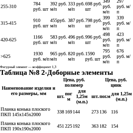
349
297
784
392 руб.
333 руб.
698 руб.
255-310
руб.
руб. м/
руб. шт
м/п
м/п
шт
м/п
п
399
339
910
455руб.
387 руб.
798 руб.
315-415
руб.
руб. м/
руб. шт
м/п
м/п
шт
м/п
п
498
423
1166
583 руб.
496 руб.
996 руб.
420-625
руб.
руб. м/
руб. шт
м/п
м/п
шт
м/п
п
795
676
1930
965 руб.
820 руб.
1590
>625
руб.
руб. м/
руб. м/п
м/п
м/п
руб. шт
м/п
п
Фигурный элемент — коэффициент 1,3
Таблица №8 2-Доборные элементы
Цена, руб.
Цена, руб.
полимер
цинк
Наименование изделия и
для
его размеры, мм
пог
для 1,25м
шт.
1,25м
шт.
пог.м
м
(м.п.)
(м.п.)
Планка конька плоского
338
169
144
273
136
116
ПКП 145х145х2000
Планка конька плоского
451
225
192
363
182
154
ПКП 190х190х2000