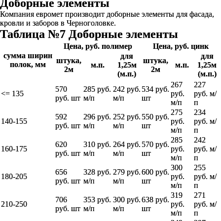
Доборные элементы
Компания евромет производит доборные элементы для фасада,
кровли и заборов в Черноголовке.
Таблица №7 Доборные элементы
Цена, руб. полимер
Цена, руб. цинк
сумма ширин
для
для
штука,
штука,
полок, мм
м.п.
1,25м
м.п.
1,25м
2м
2м
(м.п.)
(м.п.)
267
227
570
285 руб.
242 руб.
534 руб.
<= 135
руб.
руб. м/
руб. шт
м/п
м/п
шт
м/п
п
275
234
592
296 руб.
252 руб.
550 руб.
140-155
руб.
руб. м/
руб. шт
м/п
м/п
шт
м/п
п
285
242
620
310 руб.
264 руб.
570 руб.
160-175
руб.
руб. м/
руб. шт
м/п
м/п
шт
м/п
п
300
255
656
328 руб.
279 руб.
600 руб.
180-205
руб.
руб. м/
руб. шт
м/п
м/п
шт
м/п
п
319
271
706
353 руб.
300 руб.
638 руб.
210-250
руб.
руб. м/
руб. шт
м/п
м/п
шт
м/п
п