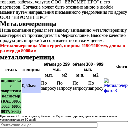
товарах, работах, услугах ООО "ЕВРОМЕТ ПРО" и его
партнеров. Согласие может быть отозвано мною в любой
момент путем направления письменного уведомления по адресу
ООО "ЕВРОМЕТ ПРО"
Металлочерепица
Наша компания предлагает вашему вниманию металлочерепицу
монтеррей от производителя в Черноголовке. Высокое качество
продукции, широкий ассортимент по низким ценам.
Металлочерепица Монтеррей, ширина 1190/1100мм, длина в
размер до 8000мм
металлочерепица
объем до 299
объем 300 - 999
Фото
м.п.
м.п.
сталь
толщина
м.п.
м2
м.п.
м2
оцинковка
По
По
По
По
0,50мм
с
запросу
запросу
запросу
запросу
покрытием
полиэстер
(RAL 3005,
5005, 6005,
8017, 9003)
При заказе < 15 м.п. к цене добавляется 15р от макс. уровня, срок исполнения заказа
увеличивается до 10 дней