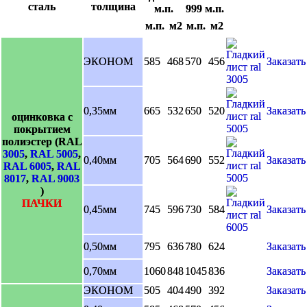
сталь
толщина
м.п.
999 м.п.
м.п.
м2
м.п.
м2
ЭКОНОМ
585
468
570
456
Заказать
0,35мм
665
532
650
520
Заказать
оцинковка с
покрытием
полиэстер (RAL
3005
,
RAL 5005
,
0,40мм
705
564
690
552
Заказать
RAL 6005
,
RAL
8017
,
RAL 9003
)
ПАЧКИ
0,45мм
745
596
730
584
Заказать
0,50мм
795
636
780
624
Заказать
0,70мм
1060
848
1045
836
Заказать
ЭКОНОМ
505
404
490
392
Заказать