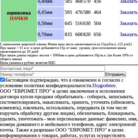
0,40мм
585
468
570
456
Заказать
0,45мм
595
476
580
464
Заказать
оцинковка
ПАЧКИ
0,50мм
645
516
630
504
Заказать
0,70мм
835
668
820
656
Заказать
С нанесением защитной пленки 40мкм цена листа увеличивается на 15руб/м.п. (12 р/м2)
При заказе < 15 м.п. к цене добавляется 15р от макс. уровня, срок исполнения заказа
увеличивается до 10 дней
При заказе длины гладких листов < 1000мм к цене добавляется 10р/м.п. (не более 10% от
общего заказа)
Цены указаны в рублях включая НДС
Настоящим подтверждаю, что я ознакомлен и согласен с
условиями политики конфиденциальности.
Подробнее.
ООО "ЕВРОМЕТ ПРО" в целях заключения и исполнения
договора купли-продажи обрабатывать - собирать, записывать,
систематизировать, накапливать, хранить, уточнять (обновлять,
изменять), извлекать, использовать, передавать (в том числе
поручать обработку другим лицам), обезличивать, блокировать,
удалять, уничтожать - мои персональные данные: фамилию, имя,
номера домашнего и мобильного телефонов, адрес электронной
почты. Также я разрешаю ООО "ЕВРОМЕТ ПРО" в целях
информирования о товарах, работах, услугах осуществлять