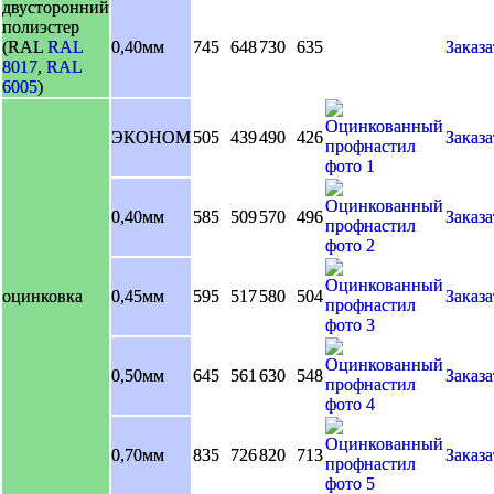
двусторонний
полиэстер
(RAL
RAL
0,40мм
745
648
730
635
Заказа
8017
,
RAL
6005
)
ЭКОНОМ
505
439
490
426
Заказа
0,40мм
585
509
570
496
Заказа
оцинковка
0,45мм
595
517
580
504
Заказа
0,50мм
645
561
630
548
Заказа
0,70мм
835
726
820
713
Заказа