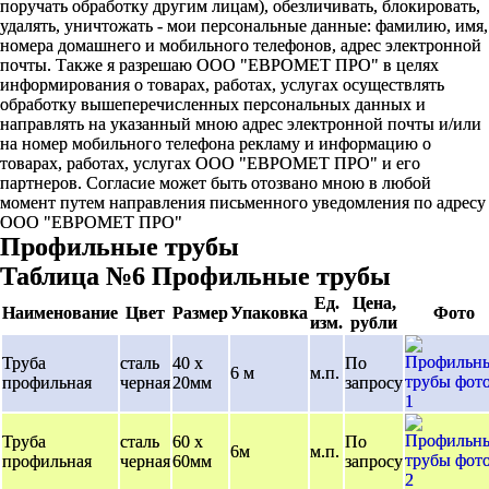
поручать обработку другим лицам), обезличивать, блокировать,
удалять, уничтожать - мои персональные данные: фамилию, имя,
номера домашнего и мобильного телефонов, адрес электронной
почты. Также я разрешаю ООО "ЕВРОМЕТ ПРО" в целях
информирования о товарах, работах, услугах осуществлять
обработку вышеперечисленных персональных данных и
направлять на указанный мною адрес электронной почты и/или
на номер мобильного телефона рекламу и информацию о
товарах, работах, услугах ООО "ЕВРОМЕТ ПРО" и его
партнеров. Согласие может быть отозвано мною в любой
момент путем направления письменного уведомления по адресу
ООО "ЕВРОМЕТ ПРО"
Профильные трубы
Таблица №6 Профильные трубы
Ед.
Цена,
Наименование
Цвет
Размер
Упаковка
Фото
изм.
рубли
Труба
сталь
40 х
По
6 м
м.п.
профильная
черная
20мм
запросу
Труба
сталь
60 х
По
6м
м.п.
профильная
черная
60мм
запросу