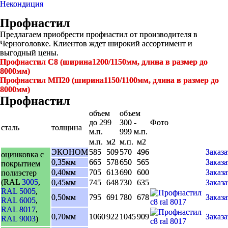
Некондиция
Профнастил
Предлагаем приобрести профнастил от производителя в
Черноголовке. Клиентов ждет широкий ассортимент и
выгодный цены.
Профнастил С8 (ширина1200/1150мм, длина в размер до
8000мм)
Профнастил МП20 (ширина1150/1100мм, длина в размер до
8000мм)
Профнастил
объем
объем
до 299
300 -
Фото
сталь
толщина
м.п.
999 м.п.
м.п.
м2
м.п.
м2
ЭКОНОМ
585
509
570
496
Заказа
оцинковка с
0,35мм
665
578
650
565
Заказа
покрытием
0,40мм
705
613
690
600
Заказа
полиэстер
(RAL
3005
,
0,45мм
745
648
730
635
Заказа
RAL 5005
,
0,50мм
795
691
780
678
Заказа
RAL 6005
,
RAL 8017
,
0,70мм
1060
922
1045
909
Заказа
RAL 9003
)