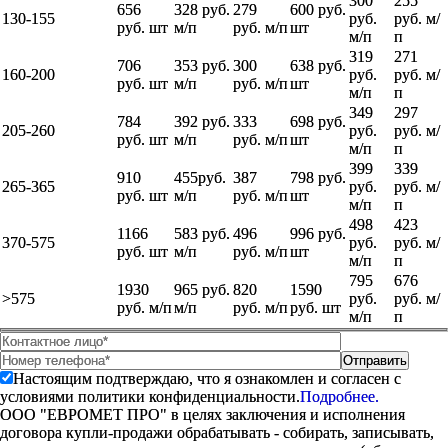
300
255
656
328 руб.
279
600 руб.
130-155
руб.
руб. м/
руб. шт
м/п
руб. м/п
шт
м/п
п
319
271
706
353 руб.
300
638 руб.
160-200
руб.
руб. м/
руб. шт
м/п
руб. м/п
шт
м/п
п
349
297
784
392 руб.
333
698 руб.
205-260
руб.
руб. м/
руб. шт
м/п
руб. м/п
шт
м/п
п
399
339
910
455руб.
387
798 руб.
265-365
руб.
руб. м/
руб. шт
м/п
руб. м/п
шт
м/п
п
498
423
1166
583 руб.
496
996 руб.
370-575
руб.
руб. м/
руб. шт
м/п
руб. м/п
шт
м/п
п
795
676
1930
965 руб.
820
1590
>575
руб.
руб. м/
руб. м/п
м/п
руб. м/п
руб. шт
м/п
п
Настоящим подтверждаю, что я ознакомлен и согласен с
условиями политики конфиденциальности.
Подробнее.
ООО "ЕВРОМЕТ ПРО" в целях заключения и исполнения
договора купли-продажи обрабатывать - собирать, записывать,