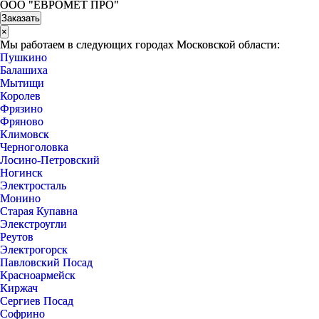
ООО "ЕВРОМЕТ ПРО"
×
Мы работаем в следующих городах Московской области:
Пушкино
Балашиха
Мытищи
Королев
Фрязино
Фряново
Климовск
Черноголовка
Лосино-Петровский
Ногинск
Электросталь
Монино
Старая Купавна
Элекстроугли
Реутов
Электрогорск
Павловский Посад
Красноармейск
Киржач
Сергиев Посад
Софрино