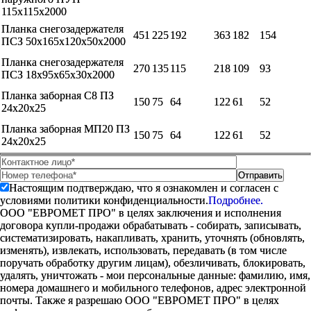
115х115х2000
Планка снегозадержателя
451
225
192
363
182
154
ПСЗ 50х165х120х50х2000
Планка снегозадержателя
270
135
115
218
109
93
ПСЗ 18х95х65х30х2000
Планка заборная С8 ПЗ
150
75
64
122
61
52
24х20х25
Планка заборная МП20 ПЗ
150
75
64
122
61
52
24х20х25
Настоящим подтверждаю, что я ознакомлен и согласен с
условиями политики конфиденциальности.
Подробнее.
ООО "ЕВРОМЕТ ПРО" в целях заключения и исполнения
договора купли-продажи обрабатывать - собирать, записывать,
систематизировать, накапливать, хранить, уточнять (обновлять,
изменять), извлекать, использовать, передавать (в том числе
поручать обработку другим лицам), обезличивать, блокировать,
удалять, уничтожать - мои персональные данные: фамилию, имя,
номера домашнего и мобильного телефонов, адрес электронной
почты. Также я разрешаю ООО "ЕВРОМЕТ ПРО" в целях