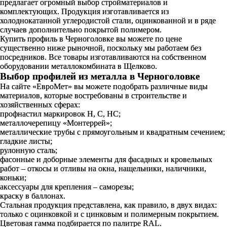
предлагает огромный выбор стройматериалов и
комплектующих. Продукция изготавливается из
холоднокатанной углеродистой стали, оцинкованной и в ряде
случаев дополнительно покрытой полимером.
Купить профиль в Черноголовке вы можете по цене
существенно ниже рыночной, поскольку мы работаем без
посредников. Все товары изготавливаются на собственном
оборудовании металлокомбината в Щелково.
Выбор профилей из металла в Черноголовке
На сайте «ЕвроМет» вы можете подобрать различные виды
материалов, которые востребованы в строительстве и
хозяйственных сферах:
профнастил маркировок Н, С, НС;
металлочерепицу «Монтеррей»;
металлические трубы с прямоугольным и квадратным сечением;
гладкие листы;
рулонную сталь;
фасонные и доборные элементы для фасадных и кровельных
работ – откосы и отливы на окна, нащельники, наличники,
коньки;
аксессуары для крепления – саморезы;
краску в баллонах.
Стальная продукция представлена, как правило, в двух видах:
только с оцинковкой и с цинковым и полимерным покрытием.
Цветовая гамма подбирается по палитре RAL.