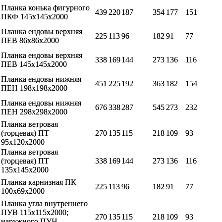
Планка конька фигурного
439
220
187
354
177
151
ПКФ 145х145х2000
Планка ендовы верхняя
225
113
96
182
91
77
ПЕВ 86х86х2000
Планка ендовы верхняя
338
169
144
273
136
116
ПЕВ 145х145х2000
Планка ендовы нижняя
451
225
192
363
182
154
ПЕН 198х198х2000
Планка ендовы нижняя
676
338
287
545
273
232
ПЕН 298х298х2000
Планка ветровая
(торцевая) ПТ
270
135
115
218
109
93
95х120х2000
Планка ветровая
(торцевая) ПТ
338
169
144
273
136
116
135х145х2000
Планка карнизная ПК
225
113
96
182
91
77
100х69х2000
Планка угла внутреннего
ПУВ 115х115х2000;
270
135
115
218
109
93
наружного ПУН