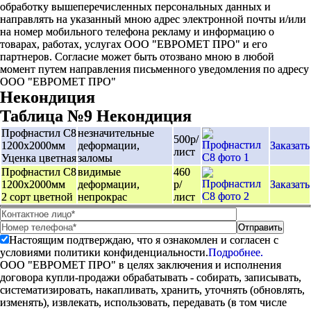
обработку вышеперечисленных персональных данных и
направлять на указанный мною адрес электронной почты и/или
на номер мобильного телефона рекламу и информацию о
товарах, работах, услугах ООО "ЕВРОМЕТ ПРО" и его
партнеров. Согласие может быть отозвано мною в любой
момент путем направления письменного уведомления по адресу
ООО "ЕВРОМЕТ ПРО"
Некондиция
Таблица №9 Некондиция
Профнастил C8
незначительные
500р/
1200х2000мм
деформации,
Заказать
лист
Уценка цветная
заломы
Профнастил C8
видимые
460
1200х2000мм
деформации,
р/
Заказать
2 сорт цветной
непрокрас
лист
Настоящим подтверждаю, что я ознакомлен и согласен с
условиями политики конфиденциальности.
Подробнее.
ООО "ЕВРОМЕТ ПРО" в целях заключения и исполнения
договора купли-продажи обрабатывать - собирать, записывать,
систематизировать, накапливать, хранить, уточнять (обновлять,
изменять), извлекать, использовать, передавать (в том числе