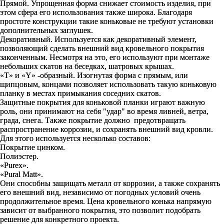
Прямой. Упрощенная форма снижает стоимость изделия, при
этом сфера его использования также широка. Благодаря
простоте конструкции такие коньковые не требуют установки
дополнительных заглушек.
Декоративный. Используется как декоративный элемент,
позволяющий сделать внешний вид кровельного покрытия
законченным. Несмотря на это, его используют при монтаже
небольших скатов на беседках, шатровых крышах.
«Т» и «Y» -образный. Изогнутая форма с прямым, или
щипцовым, концами позволяет использовать такую коньковую
планку в местах примыкания соседних скатов.
Защитные покрытия для коньковой планки играют важную
роль, они принимают на себя "удар" во время ливней, ветра,
града, снега. Также покрытие должно предотвращать
распространение коррозии, и сохранять внешний вид кровли.
Для этого используется несколько составов:
Покрытие цинком.
Полиэстер.
«Purex».
«Pural Matt».
Они способны защищать металл от коррозии, а также сохранять
его внешний вид, независимо от погодных условий очень
продолжительное время. Цена кровельного конька напрямую
зависит от выбранного покрытия, это позволит подобрать
решение для конкретного проекта.