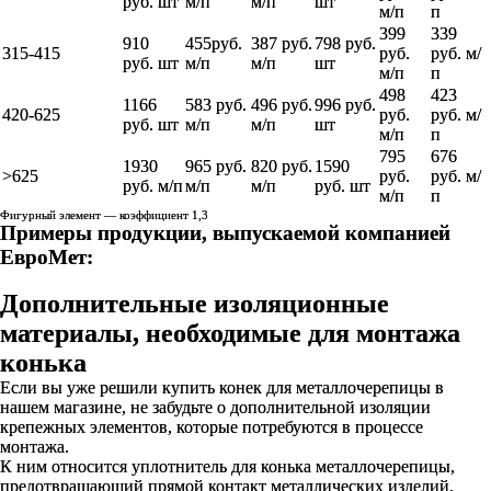
руб. шт
м/п
м/п
шт
м/п
п
399
339
910
455руб.
387 руб.
798 руб.
315-415
руб.
руб. м/
руб. шт
м/п
м/п
шт
м/п
п
498
423
1166
583 руб.
496 руб.
996 руб.
420-625
руб.
руб. м/
руб. шт
м/п
м/п
шт
м/п
п
795
676
1930
965 руб.
820 руб.
1590
>625
руб.
руб. м/
руб. м/п
м/п
м/п
руб. шт
м/п
п
Фигурный элемент — коэффициент 1,3
Примеры продукции, выпускаемой компанией
ЕвроМет:
Дополнительные изоляционные
материалы, необходимые для монтажа
конька
Если вы уже решили купить конек для металлочерепицы в
нашем магазине, не забудьте о дополнительной изоляции
крепежных элементов, которые потребуются в процессе
монтажа.
К ним относится уплотнитель для конька металлочерепицы,
предотвращающий прямой контакт металлических изделий,