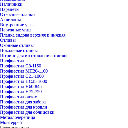
Наличники
Парапеты
Откосные планки
Аквилоны
Внутренние углы
Наружные углы
Планка ендова верхняя и нижняя
Отливы
Оконные отливы
Цокольные отливы
Штрипс для изготовления отливов
Профнастил
Профнастил С8-1150
Профнастил МП20-1100
Профнастил С21-1000
Профнастил НС35-1000
Профнастил Н60-845
Профнастил Н75-750
Профнастил оптом
Профнастил для забора
Профнастил для кровли
Профнастил для облицовки
Металлочерепица
Монтеррей
Рулонная сталь