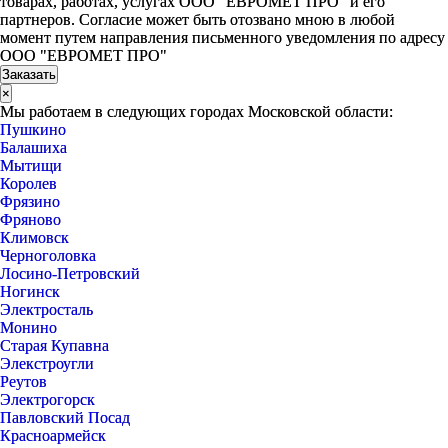
товарах, работах, услугах ООО "ЕВРОМЕТ ПРО" и его
партнеров. Согласие может быть отозвано мною в любой
момент путем направления письменного уведомления по адресу
ООО "ЕВРОМЕТ ПРО"
×
Мы работаем в следующих городах Московской области:
Пушкино
Балашиха
Мытищи
Королев
Фрязино
Фряново
Климовск
Черноголовка
Лосино-Петровский
Ногинск
Электросталь
Монино
Старая Купавна
Элекстроугли
Реутов
Электрогорск
Павловский Посад
Красноармейск