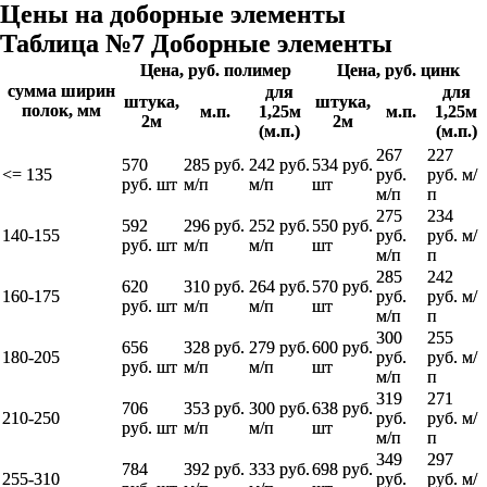
Цены на доборные элементы
Таблица №7 Доборные элементы
Цена, руб. полимер
Цена, руб. цинк
сумма ширин
для
для
штука,
штука,
полок, мм
м.п.
1,25м
м.п.
1,25м
2м
2м
(м.п.)
(м.п.)
267
227
570
285 руб.
242 руб.
534 руб.
<= 135
руб.
руб. м/
руб. шт
м/п
м/п
шт
м/п
п
275
234
592
296 руб.
252 руб.
550 руб.
140-155
руб.
руб. м/
руб. шт
м/п
м/п
шт
м/п
п
285
242
620
310 руб.
264 руб.
570 руб.
160-175
руб.
руб. м/
руб. шт
м/п
м/п
шт
м/п
п
300
255
656
328 руб.
279 руб.
600 руб.
180-205
руб.
руб. м/
руб. шт
м/п
м/п
шт
м/п
п
319
271
706
353 руб.
300 руб.
638 руб.
210-250
руб.
руб. м/
руб. шт
м/п
м/п
шт
м/п
п
349
297
784
392 руб.
333 руб.
698 руб.
255-310
руб.
руб. м/