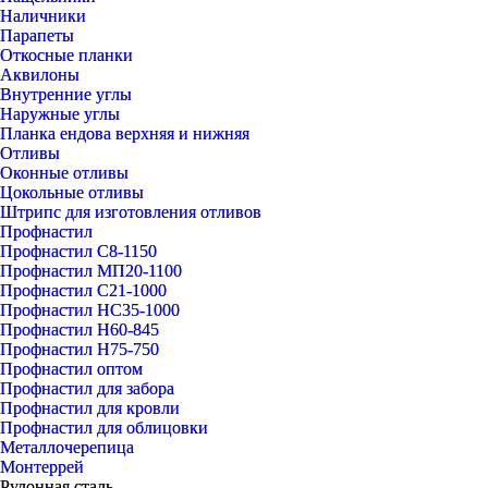
Наличники
Парапеты
Откосные планки
Аквилоны
Внутренние углы
Наружные углы
Планка ендова верхняя и нижняя
Отливы
Оконные отливы
Цокольные отливы
Штрипс для изготовления отливов
Профнастил
Профнастил С8-1150
Профнастил МП20-1100
Профнастил С21-1000
Профнастил НС35-1000
Профнастил Н60-845
Профнастил Н75-750
Профнастил оптом
Профнастил для забора
Профнастил для кровли
Профнастил для облицовки
Металлочерепица
Монтеррей
Рулонная сталь