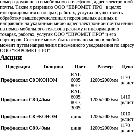
номера домашнего и мобильного телефонов, адрес электронной
почты. Также я разрешаю ООО "ЕВРОМЕТ ПРО" в целях
информирования о товарах, работах, услугах осуществлять
обработку вышеперечисленных персональных данных и
направлять на указанный мною адрес электронной почты и/или
на номер мобильного телефона рекламу и информацию о
товарах, работах, услугах ООО "ЕВРОМЕТ ПРО" и его
партнеров. Согласие может быть отозвано мною в любой
момент путем направления письменного уведомления по адресу
ООО "ЕВРОМЕТ ПРО"
Акции
Продукция
Толщина
Цвет
Размер
Цена
RAL
1170
Профнастил С8
ЭКОНОМ
6005,
1200х2000мм
р/лист
8017
RAL
6005,
1410
Профнастил С8
0,40мм
1200х2000мм
8017,
р/лист
3005
1010
Профнастил С8
ЭКОНОМ
цинк
1200х2000мм
р/лист
1170
Профнастил С8
0,40мм
цинк
1200х2000мм
р/лист