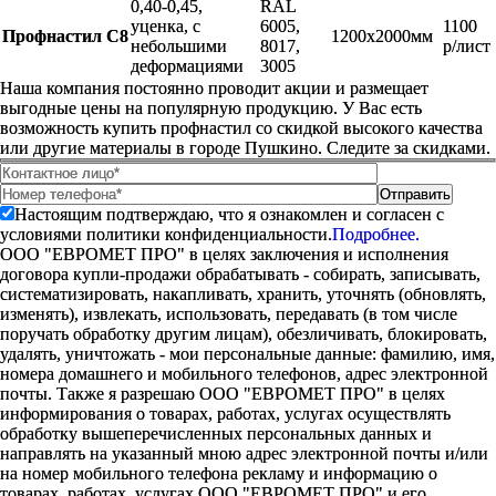
0,40-0,45,
RAL
уценка, с
6005,
1100
Профнастил С8
1200х2000мм
небольшими
8017,
р/лист
деформациями
3005
Наша компания постоянно проводит акции и размещает
выгодные цены на популярную продукцию. У Вас есть
возможность купить профнастил со скидкой высокого качества
или другие материалы в городе Пушкино. Следите за скидками.
Настоящим подтверждаю, что я ознакомлен и согласен с
условиями политики конфиденциальности.
Подробнее.
ООО "ЕВРОМЕТ ПРО" в целях заключения и исполнения
договора купли-продажи обрабатывать - собирать, записывать,
систематизировать, накапливать, хранить, уточнять (обновлять,
изменять), извлекать, использовать, передавать (в том числе
поручать обработку другим лицам), обезличивать, блокировать,
удалять, уничтожать - мои персональные данные: фамилию, имя,
номера домашнего и мобильного телефонов, адрес электронной
почты. Также я разрешаю ООО "ЕВРОМЕТ ПРО" в целях
информирования о товарах, работах, услугах осуществлять
обработку вышеперечисленных персональных данных и
направлять на указанный мною адрес электронной почты и/или
на номер мобильного телефона рекламу и информацию о
товарах, работах, услугах ООО "ЕВРОМЕТ ПРО" и его