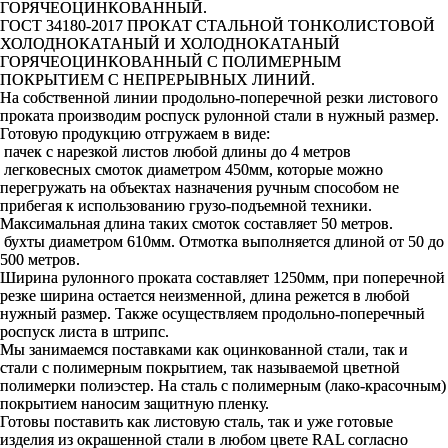
ГОРЯЧЕОЦИНКОВАННЫЙ.
ГОСТ 34180-2017 ПРОКАТ СТАЛЬНОЙ ТОНКОЛИСТОВОЙ
ХОЛОДНОКАТАНЫЙ И ХОЛОДНОКАТАНЫЙ
ГОРЯЧЕОЦИНКОВАННЫЙ С ПОЛИМЕРНЫМ
ПОКРЫТИЕМ С НЕПРЕРЫВНЫХ ЛИНИЙ.
На собственной линии продольно-поперечной резки листового
проката производим роспуск рулонной стали в нужный размер.
Готовую продукцию отгружаем в виде:
пачек с нарезкой листов любой длины до 4 метров
легковесных смоток диаметром 450мм, которые можно
перегружать на объектах назначения ручным способом не
прибегая к использованию грузо-подъемной техники.
Максимальная длина таких смоток составляет 50 метров.
бухты диаметром 610мм. Отмотка выполняется длиной от 50 до
500 метров.
Ширина рулонного проката составляет 1250мм, при поперечной
резке ширина остается неизменной, длина режется в любой
нужный размер. Также осуществляем продольно-поперечный
роспуск листа в штрипс.
Мы занимаемся поставками как оцинкованной стали, так и
стали с полимерным покрытием, так называемой цветной
полимерки полиэстер. На сталь с полимерным (лако-красочным)
покрытием наносим защитную пленку.
Готовы поставить как листовую сталь, так и уже готовые
изделия из окрашенной стали в любом цвете RAL согласно