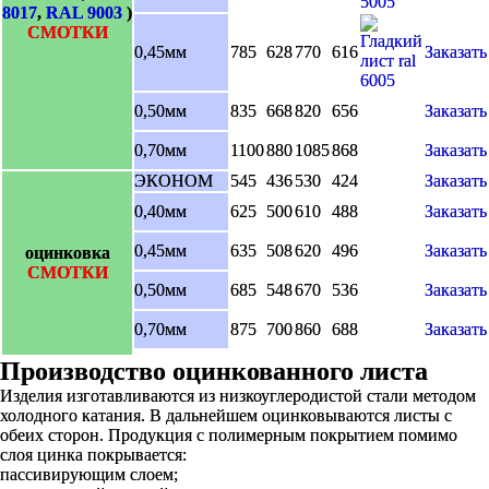
8017
,
RAL 9003
)
СМОТКИ
0,45мм
785
628
770
616
Заказать
0,50мм
835
668
820
656
Заказать
0,70мм
1100
880
1085
868
Заказать
ЭКОНОМ
545
436
530
424
Заказать
0,40мм
625
500
610
488
Заказать
0,45мм
635
508
620
496
Заказать
оцинковка
СМОТКИ
0,50мм
685
548
670
536
Заказать
0,70мм
875
700
860
688
Заказать
Производство оцинкованного листа
Изделия изготавливаются из низкоуглеродистой стали методом
холодного катания. В дальнейшем оцинковываются листы с
обеих сторон. Продукция с полимерным покрытием помимо
слоя цинка покрывается:
пассивирующим слоем;