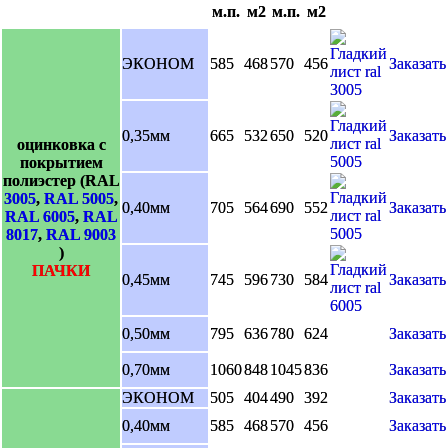
м.п.
м2
м.п.
м2
ЭКОНОМ
585
468
570
456
Заказать
0,35мм
665
532
650
520
Заказать
оцинковка с
покрытием
полиэстер (RAL
3005
,
RAL 5005
,
0,40мм
705
564
690
552
Заказать
RAL 6005
,
RAL
8017
,
RAL 9003
)
ПАЧКИ
0,45мм
745
596
730
584
Заказать
0,50мм
795
636
780
624
Заказать
0,70мм
1060
848
1045
836
Заказать
ЭКОНОМ
505
404
490
392
Заказать
0,40мм
585
468
570
456
Заказать