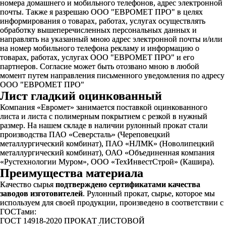
номера домашнего и мобильного телефонов, адрес электронной
почты. Также я разрешаю ООО "ЕВРОМЕТ ПРО" в целях
информирования о товарах, работах, услугах осуществлять
обработку вышеперечисленных персональных данных и
направлять на указанный мною адрес электронной почты и/или
на номер мобильного телефона рекламу и информацию о
товарах, работах, услугах ООО "ЕВРОМЕТ ПРО" и его
партнеров. Согласие может быть отозвано мною в любой
момент путем направления письменного уведомления по адресу
ООО "ЕВРОМЕТ ПРО"
Лист гладкий оцинкованный
Компания «Евромет» занимается поставкой оцинкованного
листа и листа с полимерным покрытием с резкой в нужный
размер. На нашем складе в наличии рулонный прокат стали
производства ПАО «Северсталь» (Череповецкий
металлургический комбинат), ПАО «НЛМК» (Новолипецкий
металлургический комбинат), ОАО «Объединенная компания
«Рустехнологии Муром», ООО «ТехИнвестСтрой» (Кашира).
Преимущества материала
Качество сырья
подтверждено сертификатами качества
заводов изготовителей
. Рулонный прокат, сырье, которое мы
используем для своей продукции, произведено в соответствии с
ГОСТами:
ГОСТ 14918-2020 ПРОКАТ ЛИСТОВОЙ