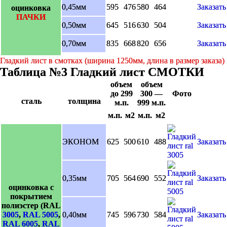
0,45мм
595
476
580
464
Заказать
оцинковка
ПАЧКИ
0,50мм
645
516
630
504
Заказать
0,70мм
835
668
820
656
Заказать
Гладкий лист в смотках (ширина 1250мм, длина в размер заказа)
Таблица №3 Гладкий лист СМОТКИ
объем
объем
до 299
300 —
Фото
сталь
толщина
м.п.
999 м.п.
м.п.
м2
м.п.
м2
ЭКОНОМ
625
500
610
488
Заказать
0,35мм
705
564
690
552
Заказать
оцинковка с
покрытием
полиэстер (RAL
3005
,
RAL 5005
,
0,40мм
745
596
730
584
Заказать
RAL 6005
,
RAL