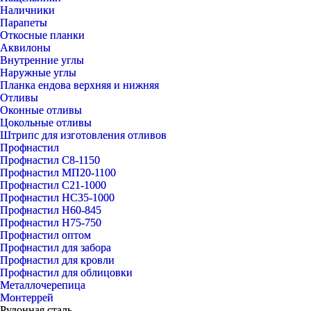
Наличники
Парапеты
Откосные планки
Аквилоны
Внутренние углы
Наружные углы
Планка ендова верхняя и нижняя
Отливы
Оконные отливы
Цокольные отливы
Штрипс для изготовления отливов
Профнастил
Профнастил С8-1150
Профнастил МП20-1100
Профнастил С21-1000
Профнастил НС35-1000
Профнастил Н60-845
Профнастил Н75-750
Профнастил оптом
Профнастил для забора
Профнастил для кровли
Профнастил для облицовки
Металлочерепица
Монтеррей
Рулонная сталь