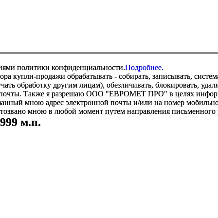
виями политики конфиденциальности.
Подробнее.
купли-продажи обрабатывать - собирать, записывать, системати
оручать обработку другим лицам), обезличивать, блокировать, уд
 почты. Также я разрешаю ООО "ЕВРОМЕТ ПРО" в целях информир
анный мною адрес электронной почты и/или на номер мобильног
отозвано мною в любой момент путем направления письменно
999 м.п.