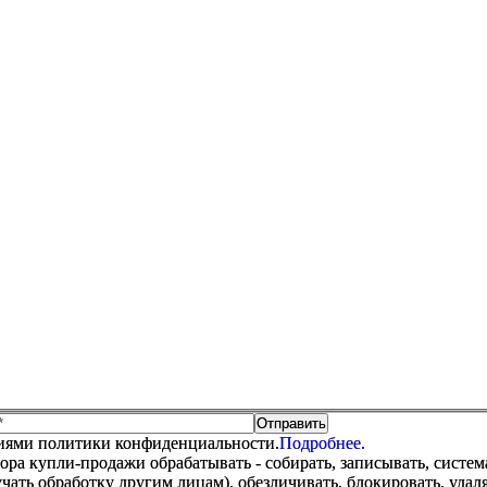
виями политики конфиденциальности.
Подробнее.
купли-продажи обрабатывать - собирать, записывать, системати
оручать обработку другим лицам), обезличивать, блокировать, уд