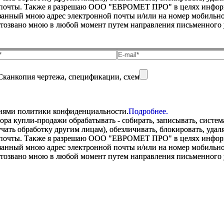
 почты. Также я разрешаю ООО "ЕВРОМЕТ ПРО" в целях информир
анный мною адрес электронной почты и/или на номер мобильног
отозвано мною в любой момент путем направления письменно
Сканкопия чертежа, спецификации, схем
виями политики конфиденциальности.
Подробнее.
купли-продажи обрабатывать - собирать, записывать, системати
оручать обработку другим лицам), обезличивать, блокировать, уд
 почты. Также я разрешаю ООО "ЕВРОМЕТ ПРО" в целях информир
анный мною адрес электронной почты и/или на номер мобильног
отозвано мною в любой момент путем направления письменно