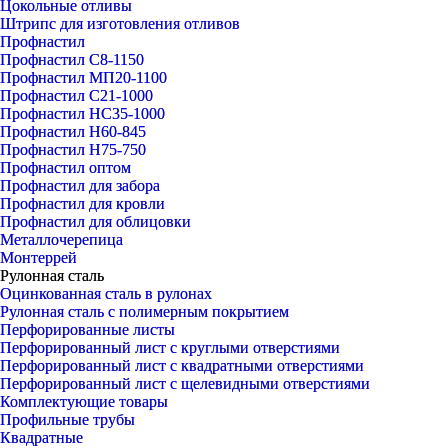
Цокольные отливы
Штрипс для изготовления отливов
Профнастил
Профнастил С8-1150
Профнастил МП20-1100
Профнастил С21-1000
Профнастил НС35-1000
Профнастил Н60-845
Профнастил Н75-750
Профнастил оптом
Профнастил для забора
Профнастил для кровли
Профнастил для облицовки
Металлочерепица
Монтеррей
Рулонная сталь
Оцинкованная сталь в рулонах
Рулонная сталь с полимерным покрытием
Перфорированные листы
Перфорированный лист с круглыми отверстиями
Перфорированный лист с квадратными отверстиями
Перфорированный лист с щелевидными отверстиями
Комплектующие товары
Профильные трубы
Квадратные