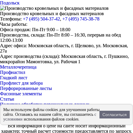
Подольск
Производство кровельных и фасадных материалов
Телефоны:
+7 (495) 504-37-42
,
+7 (495) 745-38-78
Часы работы:
Офиса продаж: Пн-Пт 9:00 – 18:00
Производства, склада: Пн-Пт 8:00 – 16:30, перерыв на обед
12:00-13:00
Адрес офиса: Московская область, г. Щелково, ул. Московская,
27а
Адрес производства (склада): Московская область, г. Пушкино,
микрорайон Мамонтовка, ул. Рабочая 1
Металлочерепица
Профнастил
Гладкий лист
Профлист для забора
Перфорированные листы
Фасонные элементы
Статьи
Политика обработки персональных данных
Согласие на обработку персональных данных
Мы используем файлы cookies для улучшения работы
сайта. Оставаясь на нашем сайте, вы соглашаетесь
с
Согласиться
© 2026 - «ЕвроМет»
условиями
использования файлов cookies.
Продвижение
Fireseo
Вся информация о цене на сайте носит информационный
характер; точный расчет стоимости предоставляется по запросу.