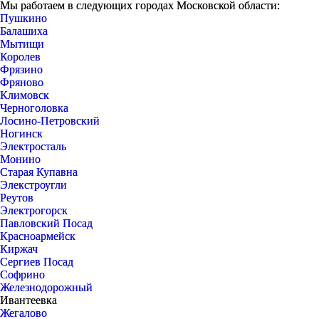
Мы работаем в следующих городах Московской области:
Пушкино
Балашиха
Мытищи
Королев
Фрязино
Фряново
Климовск
Черноголовка
Лосино-Петровский
Ногинск
Электросталь
Монино
Старая Купавна
Элекстроугли
Реутов
Электрогорск
Павловский Посад
Красноармейск
Киржач
Сергиев Посад
Софрино
Железнодорожный
Ивантеевка
Жегалово