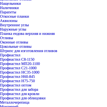
Нащельники
Наличники
Парапеты
Откосные планки
Аквилоны
Внутренние углы
Наружные углы
Планка ендова верхняя и нижняя
Отливы
Оконные отливы
Цокольные отливы
Штрипс для изготовления отливов
Профнастил
Профнастил С8-1150
Профнастил МП20-1100
Профнастил С21-1000
Профнастил НС35-1000
Профнастил Н60-845
Профнастил Н75-750
Профнастил оптом
Профнастил для забора
Профнастил для кровли
Профнастил для облицовки
Металлочерепица
Монтеррей