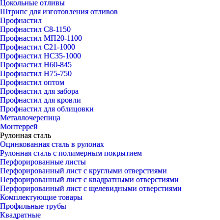
Цокольные отливы
Штрипс для изготовления отливов
Профнастил
Профнастил С8-1150
Профнастил МП20-1100
Профнастил С21-1000
Профнастил НС35-1000
Профнастил Н60-845
Профнастил Н75-750
Профнастил оптом
Профнастил для забора
Профнастил для кровли
Профнастил для облицовки
Металлочерепица
Монтеррей
Рулонная сталь
Оцинкованная сталь в рулонах
Рулонная сталь с полимерным покрытием
Перфорированные листы
Перфорированный лист с круглыми отверстиями
Перфорированный лист с квадратными отверстиями
Перфорированный лист с щелевидными отверстиями
Комплектующие товары
Профильные трубы
Квадратные