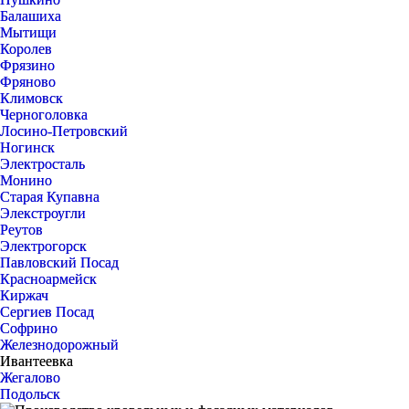
Балашиха
Мытищи
Королев
Фрязино
Фряново
Климовск
Черноголовка
Лосино-Петровский
Ногинск
Электросталь
Монино
Старая Купавна
Элекстроугли
Реутов
Электрогорск
Павловский Посад
Красноармейск
Киржач
Сергиев Посад
Софрино
Железнодорожный
Ивантеевка
Жегалово
Подольск