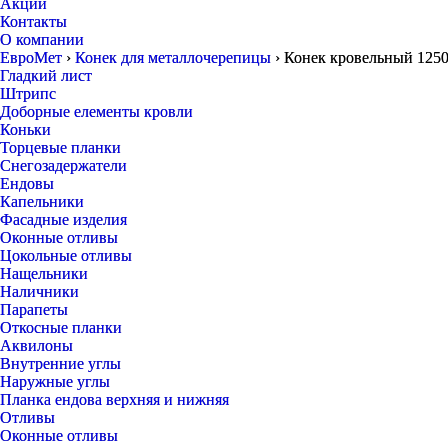
Акции
Контакты
О компании
ЕвроМет
›
Конек для металлочерепицы
›
Конек кровельный 125
Гладкий лист
Штрипс
Доборные елементы кровли
Коньки
Торцевые планки
Снегозадержатели
Ендовы
Капельники
Фасадные изделия
Оконные отливы
Цокольные отливы
Нащельники
Наличники
Парапеты
Откосные планки
Аквилоны
Внутренние углы
Наружные углы
Планка ендова верхняя и нижняя
Отливы
Оконные отливы