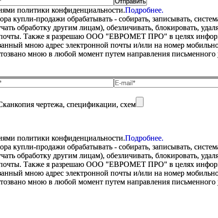
виями политики конфиденциальности.
Подробнее.
купли-продажи обрабатывать - собирать, записывать, системати
оручать обработку другим лицам), обезличивать, блокировать, уд
 почты. Также я разрешаю ООО "ЕВРОМЕТ ПРО" в целях информир
анный мною адрес электронной почты и/или на номер мобильног
отозвано мною в любой момент путем направления письменно
Сканкопия чертежа, спецификации, схем
виями политики конфиденциальности.
Подробнее.
купли-продажи обрабатывать - собирать, записывать, системати
оручать обработку другим лицам), обезличивать, блокировать, уд
 почты. Также я разрешаю ООО "ЕВРОМЕТ ПРО" в целях информир
анный мною адрес электронной почты и/или на номер мобильног
отозвано мною в любой момент путем направления письменно