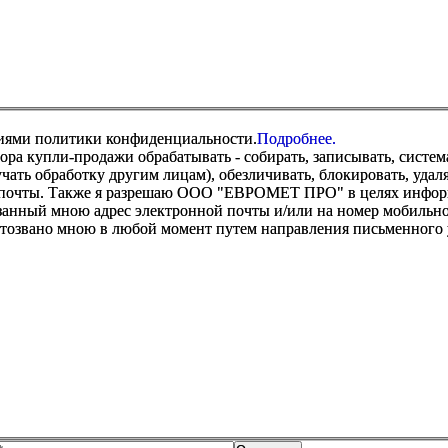
виями политики конфиденциальности.
Подробнее.
купли-продажи обрабатывать - собирать, записывать, системати
оручать обработку другим лицам), обезличивать, блокировать, уд
 почты. Также я разрешаю ООО "ЕВРОМЕТ ПРО" в целях информир
анный мною адрес электронной почты и/или на номер мобильног
отозвано мною в любой момент путем направления письменно