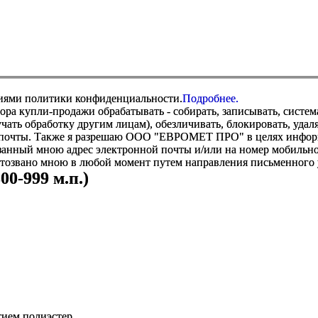
виями политики конфиденциальности.
Подробнее.
купли-продажи обрабатывать - собирать, записывать, системати
оручать обработку другим лицам), обезличивать, блокировать, уд
 почты. Также я разрешаю ООО "ЕВРОМЕТ ПРО" в целях информир
анный мною адрес электронной почты и/или на номер мобильног
отозвано мною в любой момент путем направления письменно
0-999 м.п.)
тием полиэстер