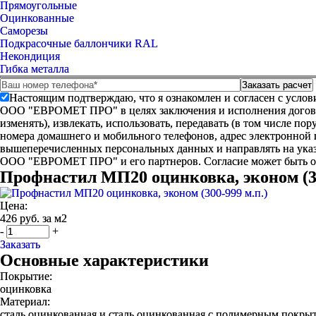
Прямоугольные
Оцинкованные
Саморезы
Подкрасочные баллончики RAL
Некондиция
Гибка металла
Настоящим подтверждаю, что я ознакомлен и согласен с усло
ООО "ЕВРОМЕТ ПРО" в целях заключения и исполнения договора 
изменять), извлекать, использовать, передавать (в том числе п
номера домашнего и мобильного телефонов, адрес электронной
вышеперечисленных персональных данных и направлять на указ
ООО "ЕВРОМЕТ ПРО" и его партнеров. Согласие может быть 
Профнастил МП20 оцинковка, эконом (30
Цена:
426 руб. за м2
-
+
Заказать
Основные характеристики
Покрытие:
оцинковка
Материал:
сталь оцинкованная и сталь оцинкованная с полимерным покры