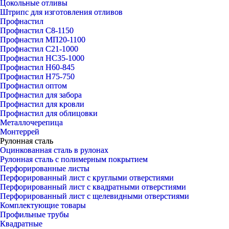
Цокольные отливы
Штрипс для изготовления отливов
Профнастил
Профнастил С8-1150
Профнастил МП20-1100
Профнастил С21-1000
Профнастил НС35-1000
Профнастил Н60-845
Профнастил Н75-750
Профнастил оптом
Профнастил для забора
Профнастил для кровли
Профнастил для облицовки
Металлочерепица
Монтеррей
Рулонная сталь
Оцинкованная сталь в рулонах
Рулонная сталь с полимерным покрытием
Перфорированные листы
Перфорированный лист с круглыми отверстиями
Перфорированный лист с квадратными отверстиями
Перфорированный лист с щелевидными отверстиями
Комплектующие товары
Профильные трубы
Квадратные