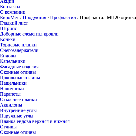
Акции
Контакты
О компании
ЕвроМет
›
Продукция
›
Профнастил
›
Профнастил МП20 оцинковк
Гладкий лист
Штрипс
Доборные елементы кровли
Коньки
Торцевые планки
Снегозадержатели
Ендовы
Капельники
Фасадные изделия
Оконные отливы
Цокольные отливы
Нащельники
Наличники
Парапеты
Откосные планки
Аквилоны
Внутренние углы
Наружные углы
Планка ендова верхняя и нижняя
Отливы
Оконные отливы