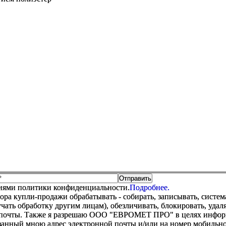
виями политики конфиденциальности.
Подробнее.
купли-продажи обрабатывать - собирать, записывать, системати
оручать обработку другим лицам), обезличивать, блокировать, уд
 почты. Также я разрешаю ООО "ЕВРОМЕТ ПРО" в целях информир
анный мною адрес электронной почты и/или на номер мобильног