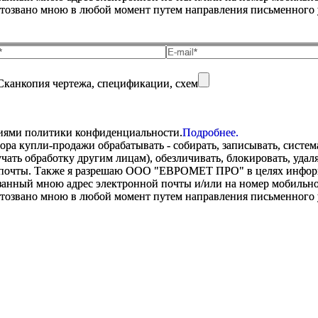
отозвано мною в любой момент путем направления письменно
Сканкопия чертежа, спецификации, схем
виями политики конфиденциальности.
Подробнее.
купли-продажи обрабатывать - собирать, записывать, системати
оручать обработку другим лицам), обезличивать, блокировать, уд
 почты. Также я разрешаю ООО "ЕВРОМЕТ ПРО" в целях информир
анный мною адрес электронной почты и/или на номер мобильног
отозвано мною в любой момент путем направления письменно