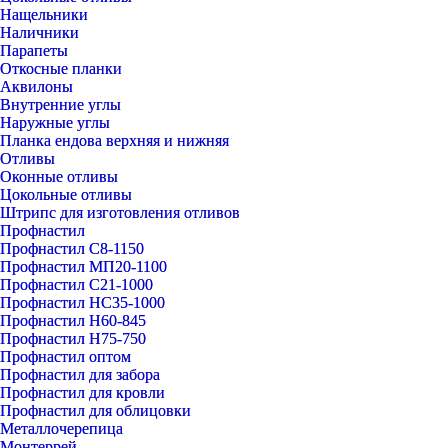
Нащельники
Наличники
Парапеты
Откосные планки
Аквилоны
Внутренние углы
Наружные углы
Планка ендова верхняя и нижняя
Отливы
Оконные отливы
Цокольные отливы
Штрипс для изготовления отливов
Профнастил
Профнастил С8-1150
Профнастил МП20-1100
Профнастил С21-1000
Профнастил НС35-1000
Профнастил Н60-845
Профнастил Н75-750
Профнастил оптом
Профнастил для забора
Профнастил для кровли
Профнастил для облицовки
Металлочерепица
Монтеррей