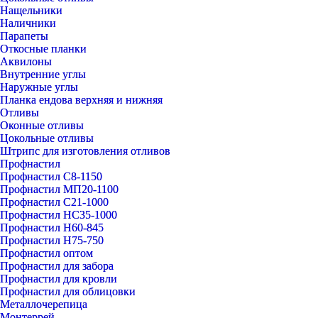
Нащельники
Наличники
Парапеты
Откосные планки
Аквилоны
Внутренние углы
Наружные углы
Планка ендова верхняя и нижняя
Отливы
Оконные отливы
Цокольные отливы
Штрипс для изготовления отливов
Профнастил
Профнастил С8-1150
Профнастил МП20-1100
Профнастил С21-1000
Профнастил НС35-1000
Профнастил Н60-845
Профнастил Н75-750
Профнастил оптом
Профнастил для забора
Профнастил для кровли
Профнастил для облицовки
Металлочерепица
Монтеррей