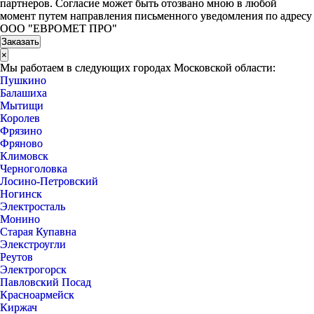
партнеров. Согласие может быть отозвано мною в любой
момент путем направления письменного уведомления по адресу
ООО "ЕВРОМЕТ ПРО"
×
Мы работаем в следующих городах Московской области:
Пушкино
Балашиха
Мытищи
Королев
Фрязино
Фряново
Климовск
Черноголовка
Лосино-Петровский
Ногинск
Электросталь
Монино
Старая Купавна
Элекстроугли
Реутов
Электрогорск
Павловский Посад
Красноармейск
Киржач