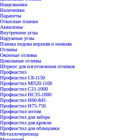
Нащельники
Наличники
Парапеты
Откосные планки
Аквилоны
Внутренние углы
Наружные углы
Планка ендова верхняя и нижняя
Отливы
Оконные отливы
Цокольные отливы
Штрипс для изготовления отливов
Профнастил
Профнастил С8-1150
Профнастил МП20-1100
Профнастил С21-1000
Профнастил НС35-1000
Профнастил Н60-845
Профнастил Н75-750
Профнастил оптом
Профнастил для забора
Профнастил для кровли
Профнастил для облицовки
Металлочерепица
Монтеррей