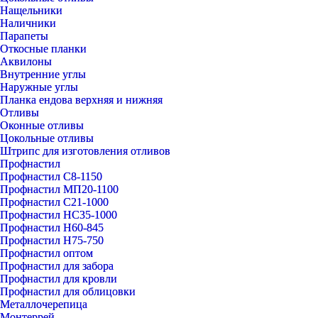
Нащельники
Наличники
Парапеты
Откосные планки
Аквилоны
Внутренние углы
Наружные углы
Планка ендова верхняя и нижняя
Отливы
Оконные отливы
Цокольные отливы
Штрипс для изготовления отливов
Профнастил
Профнастил С8-1150
Профнастил МП20-1100
Профнастил С21-1000
Профнастил НС35-1000
Профнастил Н60-845
Профнастил Н75-750
Профнастил оптом
Профнастил для забора
Профнастил для кровли
Профнастил для облицовки
Металлочерепица
Монтеррей