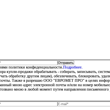
виями политики конфиденциальности.
Подробнее.
купли-продажи обрабатывать - собирать, записывать, системати
оручать обработку другим лицам), обезличивать, блокировать, уд
 почты. Также я разрешаю ООО "ЕВРОМЕТ ПРО" в целях информир
анный мною адрес электронной почты и/или на номер мобильног
отозвано мною в любой момент путем направления письменно