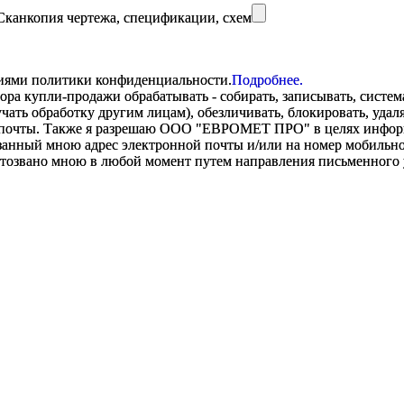
Сканкопия чертежа, спецификации, схем
виями политики конфиденциальности.
Подробнее.
купли-продажи обрабатывать - собирать, записывать, системати
оручать обработку другим лицам), обезличивать, блокировать, уд
 почты. Также я разрешаю ООО "ЕВРОМЕТ ПРО" в целях информир
анный мною адрес электронной почты и/или на номер мобильног
отозвано мною в любой момент путем направления письменно