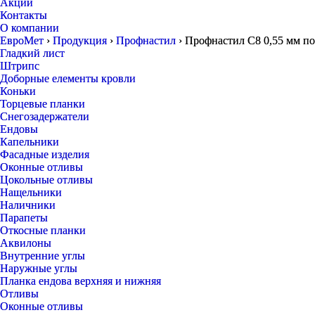
Акции
Контакты
О компании
ЕвроМет
›
Продукция
›
Профнастил
›
Профнастил С8 0,55 мм по
Гладкий лист
Штрипс
Доборные елементы кровли
Коньки
Торцевые планки
Снегозадержатели
Ендовы
Капельники
Фасадные изделия
Оконные отливы
Цокольные отливы
Нащельники
Наличники
Парапеты
Откосные планки
Аквилоны
Внутренние углы
Наружные углы
Планка ендова верхняя и нижняя
Отливы
Оконные отливы