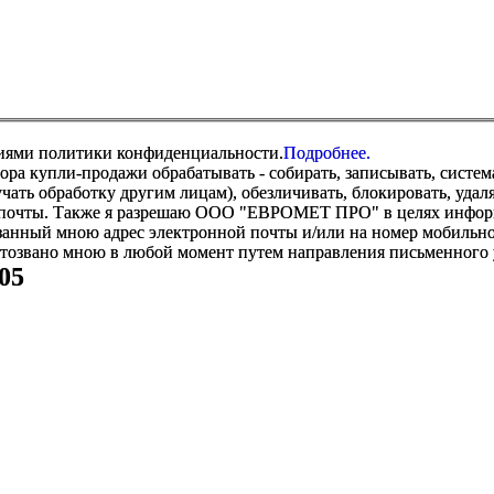
виями политики конфиденциальности.
Подробнее.
купли-продажи обрабатывать - собирать, записывать, системати
оручать обработку другим лицам), обезличивать, блокировать, уд
 почты. Также я разрешаю ООО "ЕВРОМЕТ ПРО" в целях информир
анный мною адрес электронной почты и/или на номер мобильног
отозвано мною в любой момент путем направления письменно
05