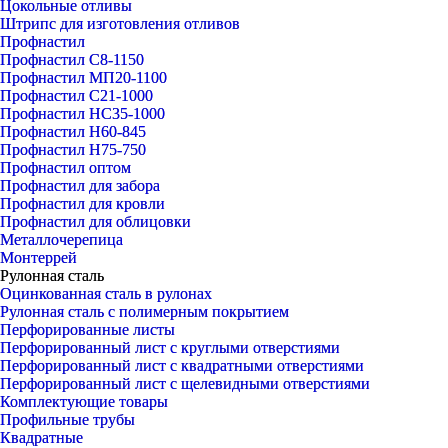
Цокольные отливы
Штрипс для изготовления отливов
Профнастил
Профнастил С8-1150
Профнастил МП20-1100
Профнастил С21-1000
Профнастил НС35-1000
Профнастил Н60-845
Профнастил Н75-750
Профнастил оптом
Профнастил для забора
Профнастил для кровли
Профнастил для облицовки
Металлочерепица
Монтеррей
Рулонная сталь
Оцинкованная сталь в рулонах
Рулонная сталь с полимерным покрытием
Перфорированные листы
Перфорированный лист с круглыми отверстиями
Перфорированный лист с квадратными отверстиями
Перфорированный лист с щелевидными отверстиями
Комплектующие товары
Профильные трубы
Квадратные