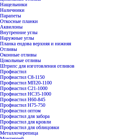
Нащельники
Наличники
Парапеты
Откосные планки
Аквилоны
Внутренние углы
Наружные углы
Планка ендова верхняя и нижняя
Отливы
Оконные отливы
Цокольные отливы
Штрипс для изготовления отливов
Профнастил
Профнастил С8-1150
Профнастил МП20-1100
Профнастил С21-1000
Профнастил НС35-1000
Профнастил Н60-845
Профнастил Н75-750
Профнастил оптом
Профнастил для забора
Профнастил для кровли
Профнастил для облицовки
Металлочерепица
Монтеррей