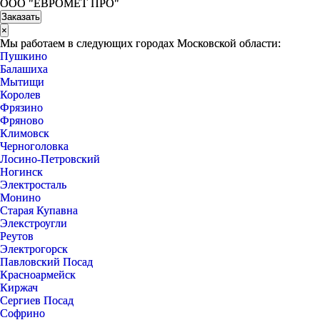
ООО "ЕВРОМЕТ ПРО"
×
Мы работаем в следующих городах Московской области:
Пушкино
Балашиха
Мытищи
Королев
Фрязино
Фряново
Климовск
Черноголовка
Лосино-Петровский
Ногинск
Электросталь
Монино
Старая Купавна
Элекстроугли
Реутов
Электрогорск
Павловский Посад
Красноармейск
Киржач
Сергиев Посад
Софрино