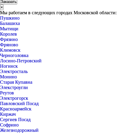
×
Мы работаем в следующих городах Московской области:
Пушкино
Балашиха
Мытищи
Королев
Фрязино
Фряново
Климовск
Черноголовка
Лосино-Петровский
Ногинск
Электросталь
Монино
Старая Купавна
Элекстроугли
Реутов
Электрогорск
Павловский Посад
Красноармейск
Киржач
Сергиев Посад
Софрино
Железнодорожный