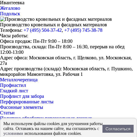
Ивантеевка
Жегалово
Подольск
Производство кровельных и фасадных материалов
Телефоны:
+7 (495) 504-37-42
,
+7 (495) 745-38-78
Часы работы:
Офиса продаж: Пн-Пт 9:00 – 18:00
Производства, склада: Пн-Пт 8:00 – 16:30, перерыв на обед
12:00-13:00
Адрес офиса: Московская область, г. Щелково, ул. Московская,
27а
Адрес производства (склада): Московская область, г. Пушкино,
микрорайон Мамонтовка, ул. Рабочая 1
Металлочерепица
Профнастил
Гладкий лист
Профлист для забора
Перфорированные листы
Фасонные элементы
Статьи
Политика обработки персональных данных
Согласие на обработку персональных данных
Мы используем файлы cookies для улучшения работы
сайта. Оставаясь на нашем сайте, вы соглашаетесь
с
Согласиться
© 2026 - «ЕвроМет»
условиями
использования файлов cookies.
Продвижение
Fireseo