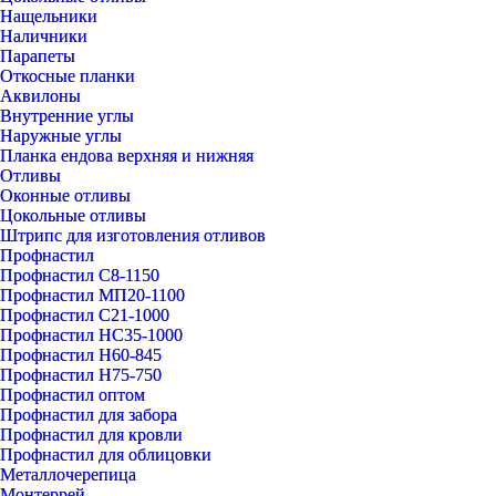
Нащельники
Наличники
Парапеты
Откосные планки
Аквилоны
Внутренние углы
Наружные углы
Планка ендова верхняя и нижняя
Отливы
Оконные отливы
Цокольные отливы
Штрипс для изготовления отливов
Профнастил
Профнастил С8-1150
Профнастил МП20-1100
Профнастил С21-1000
Профнастил НС35-1000
Профнастил Н60-845
Профнастил Н75-750
Профнастил оптом
Профнастил для забора
Профнастил для кровли
Профнастил для облицовки
Металлочерепица
Монтеррей