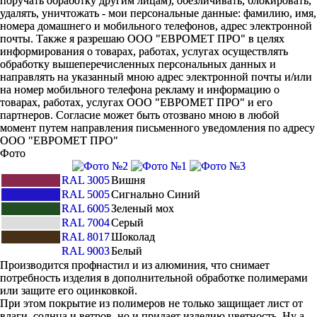
поручать обработку другим лицам), обезличивать, блокировать,
удалять, уничтожать - мои персональные данные: фамилию, имя,
номера домашнего и мобильного телефонов, адрес электронной
почты. Также я разрешаю ООО "ЕВРОМЕТ ПРО" в целях
информирования о товарах, работах, услугах осуществлять
обработку вышеперечисленных персональных данных и
направлять на указанный мною адрес электронной почты и/или
на номер мобильного телефона рекламу и информацию о
товарах, работах, услугах ООО "ЕВРОМЕТ ПРО" и его
партнеров. Согласие может быть отозвано мною в любой
момент путем направления письменного уведомления по адресу
ООО "ЕВРОМЕТ ПРО"
Фото
RAL 3005
Вишня
RAL 5005
Сигнально Синий
RAL 6005
Зеленый мох
RAL 7004
Серый
RAL 8017
Шоколад
RAL 9003
Белый
Производится профнастил и из алюминия, что снимает
потребность изделия в дополнительной обработке полимерами
или защите его оцинковкой.
При этом покрытие из полимеров не только защищает лист от
влаги, солнца и ветров, но и придает изделию цветность. Ну а