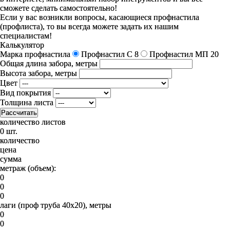
сможете сделать самостоятельно!
Если у вас возникли вопросы, касающиеся профнастила
(профлиста), то вы всегда можете задать их нашим
специалистам!
Калькулятор
Марка профнастила
Профнастил C 8
Профнастил МП 20
Общая длина забора, метры
Высота забора, метры
Цвет
Вид покрытия
Толщина листа
Рассчитать
количество листов
0 шт.
количество
цена
сумма
метраж (объем):
0
0
0
лаги (проф труба 40х20), метры
0
0