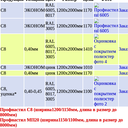
RAL
С8
ЭКОНОМ
6005,
1200х2000мм
1170
Зака
8017
RAL
С8
ЭКОНОМ
1200х2000мм
1170
Зака
3005
RAL
6005,
С8
0,40мм
1200х2000мм
1410
Зака
8017,
3005
С8
ЭКОНОМ
цинк
1200х2000мм
1010
Зака
С8
0,40мм
цинк
1200х2000мм
1170
Зака
RAL
С8,
6005,
0,40-0,45
1200х2000мм
1100
Зака
уценка*
8017,
3005
Профнастил С8 (ширина1200/1150мм, длина в размер до
8000мм)
Профнастил МП20 (ширина1150/1100мм, длина в размер до
8000мм)