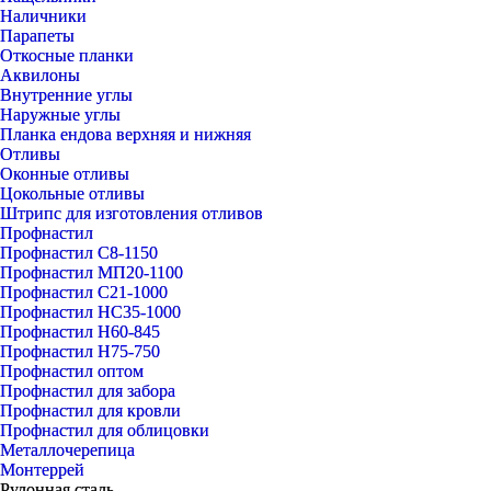
Наличники
Парапеты
Откосные планки
Аквилоны
Внутренние углы
Наружные углы
Планка ендова верхняя и нижняя
Отливы
Оконные отливы
Цокольные отливы
Штрипс для изготовления отливов
Профнастил
Профнастил С8-1150
Профнастил МП20-1100
Профнастил С21-1000
Профнастил НС35-1000
Профнастил Н60-845
Профнастил Н75-750
Профнастил оптом
Профнастил для забора
Профнастил для кровли
Профнастил для облицовки
Металлочерепица
Монтеррей
Рулонная сталь