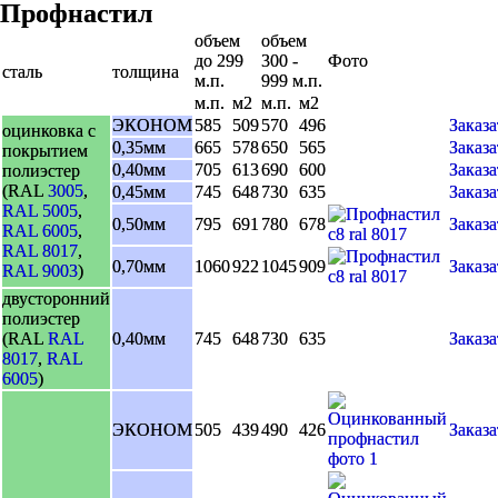
Профнастил
объем
объем
до 299
300 -
Фото
сталь
толщина
м.п.
999 м.п.
м.п.
м2
м.п.
м2
ЭКОНОМ
585
509
570
496
Заказа
оцинковка с
0,35мм
665
578
650
565
Заказа
покрытием
0,40мм
705
613
690
600
Заказа
полиэстер
(RAL
3005
,
0,45мм
745
648
730
635
Заказа
RAL 5005
,
0,50мм
795
691
780
678
Заказа
RAL 6005
,
RAL 8017
,
0,70мм
1060
922
1045
909
Заказа
RAL 9003
)
двусторонний
полиэстер
(RAL
RAL
0,40мм
745
648
730
635
Заказа
8017
,
RAL
6005
)
ЭКОНОМ
505
439
490
426
Заказа