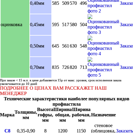
0,40мм
585
509
570
496
Заказа
оцинковка
0,45мм
595
517
580
504
Заказа
0,50мм
645
561
630
548
Заказа
0,70мм
835
726
820
713
Заказа
При заказе < 15 м.п. к цене добавляется 15р от макс. уровня, срок исполнения заказа
увеличивается до 10 дней
ПОДРОБНЕЕ О ЦЕНАХ ВАМ РАССКАЖЕТ НАШ
МЕНЕДЖЕР
Технические характеристики наиболее популярных видов
профнастила
Высота
Ширина
Ширина
Толщины,
Марка
гофры,
общая,
рабочая,
Назначение
мм
мм
мм
мм
стеновое
С8
0,35-0,90
8
1200
1150
(облицовка,
Заказать