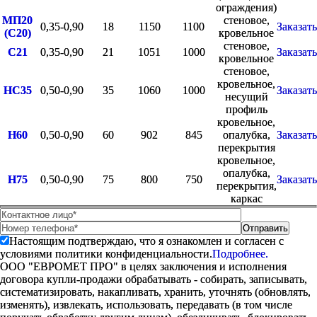
ограждения)
МП20
стеновое,
0,35-0,90
18
1150
1100
Заказать
(С20)
кровельное
стеновое,
С21
0,35-0,90
21
1051
1000
Заказать
кровельное
стеновое,
кровельное,
НС35
0,50-0,90
35
1060
1000
Заказать
несущий
профиль
кровельное,
Н60
0,50-0,90
60
902
845
опалубка,
Заказать
перекрытия
кровельное,
опалубка,
Н75
0,50-0,90
75
800
750
Заказать
перекрытия,
каркас
Настоящим подтверждаю, что я ознакомлен и согласен с
условиями политики конфиденциальности.
Подробнее.
ООО "ЕВРОМЕТ ПРО" в целях заключения и исполнения
договора купли-продажи обрабатывать - собирать, записывать,
систематизировать, накапливать, хранить, уточнять (обновлять,
изменять), извлекать, использовать, передавать (в том числе