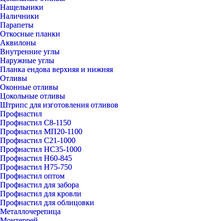
Нащельники
Наличники
Парапеты
Откосные планки
Аквилоны
Внутренние углы
Наружные углы
Планка ендова верхняя и нижняя
Отливы
Оконные отливы
Цокольные отливы
Штрипс для изготовления отливов
Профнастил
Профнастил С8-1150
Профнастил МП20-1100
Профнастил С21-1000
Профнастил НС35-1000
Профнастил Н60-845
Профнастил Н75-750
Профнастил оптом
Профнастил для забора
Профнастил для кровли
Профнастил для облицовки
Металлочерепица
Монтеррей