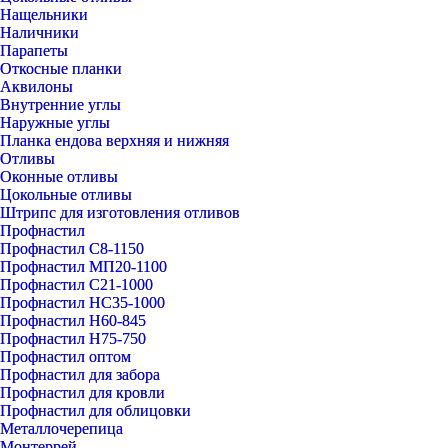
Нащельники
Наличники
Парапеты
Откосные планки
Аквилоны
Внутренние углы
Наружные углы
Планка ендова верхняя и нижняя
Отливы
Оконные отливы
Цокольные отливы
Штрипс для изготовления отливов
Профнастил
Профнастил С8-1150
Профнастил МП20-1100
Профнастил С21-1000
Профнастил НС35-1000
Профнастил Н60-845
Профнастил Н75-750
Профнастил оптом
Профнастил для забора
Профнастил для кровли
Профнастил для облицовки
Металлочерепица
Монтеррей