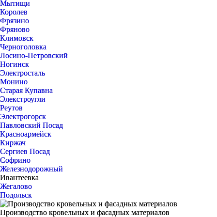
Мытищи
Королев
Фрязино
Фряново
Климовск
Черноголовка
Лосино-Петровский
Ногинск
Электросталь
Монино
Старая Купавна
Элекстроугли
Реутов
Электрогорск
Павловский Посад
Красноармейск
Киржач
Сергиев Посад
Софрино
Железнодорожный
Ивантеевка
Жегалово
Подольск
Производство кровельных и фасадных материалов