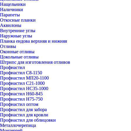
Нащельники
Наличники
Парапеты
Откосные планки
Аквилоны
Внутренние углы
Наружные углы
Планка ендова верхняя и нижняя
Отливы
Оконные отливы
Цокольные отливы
Штрипс для изготовления отливов
Профнастил
Профнастил С8-1150
Профнастил МП20-1100
Профнастил С21-1000
Профнастил НС35-1000
Профнастил Н60-845
Профнастил Н75-750
Профнастил оптом
Профнастил для забора
Профнастил для кровли
Профнастил для облицовки
Металлочерепица
Монтеррей