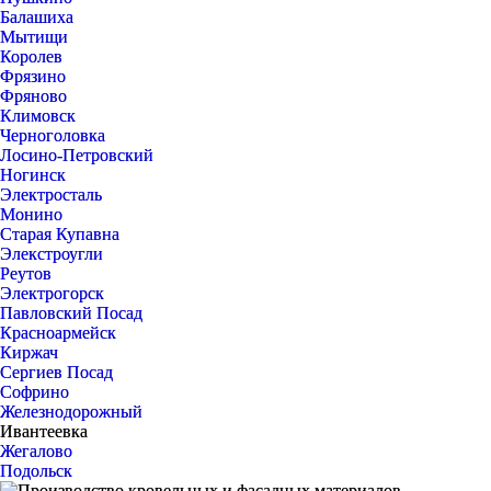
Балашиха
Мытищи
Королев
Фрязино
Фряново
Климовск
Черноголовка
Лосино-Петровский
Ногинск
Электросталь
Монино
Старая Купавна
Элекстроугли
Реутов
Электрогорск
Павловский Посад
Красноармейск
Киржач
Сергиев Посад
Софрино
Железнодорожный
Ивантеевка
Жегалово
Подольск