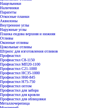
Нащельники
Наличники
Парапеты
Откосные планки
Аквилоны
Внутренние углы
Наружные углы
Планка ендова верхняя и нижняя
Отливы
Оконные отливы
Цокольные отливы
Штрипс для изготовления отливов
Профнастил
Профнастил С8-1150
Профнастил МП20-1100
Профнастил С21-1000
Профнастил НС35-1000
Профнастил Н60-845
Профнастил Н75-750
Профнастил оптом
Профнастил для забора
Профнастил для кровли
Профнастил для облицовки
Металлочерепица
Монтеррей