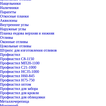
Нащельники
Наличники
Парапеты
Откосные планки
Аквилоны
Внутренние углы
Наружные углы
Планка ендова верхняя и нижняя
Отливы
Оконные отливы
Цокольные отливы
Штрипс для изготовления отливов
Профнастил
Профнастил С8-1150
Профнастил МП20-1100
Профнастил С21-1000
Профнастил НС35-1000
Профнастил Н60-845
Профнастил Н75-750
Профнастил оптом
Профнастил для забора
Профнастил для кровли
Профнастил для облицовки
Металлочерепица
Монтеррей