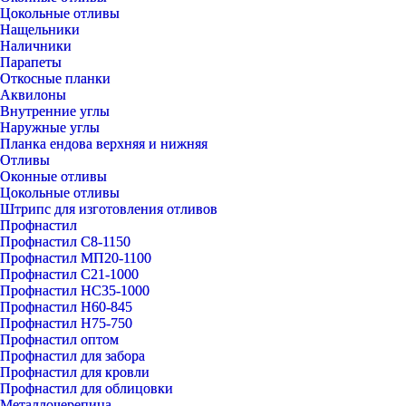
Цокольные отливы
Нащельники
Наличники
Парапеты
Откосные планки
Аквилоны
Внутренние углы
Наружные углы
Планка ендова верхняя и нижняя
Отливы
Оконные отливы
Цокольные отливы
Штрипс для изготовления отливов
Профнастил
Профнастил С8-1150
Профнастил МП20-1100
Профнастил С21-1000
Профнастил НС35-1000
Профнастил Н60-845
Профнастил Н75-750
Профнастил оптом
Профнастил для забора
Профнастил для кровли
Профнастил для облицовки
Металлочерепица