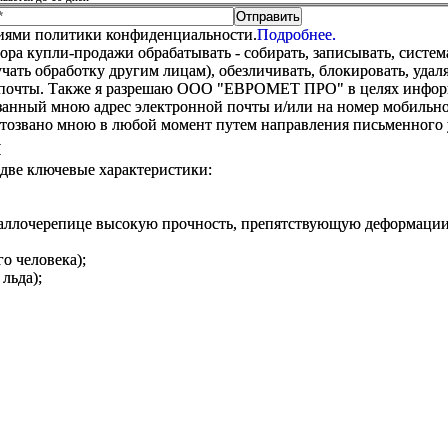
виями политики конфиденциальности.
Подробнее.
купли-продажи обрабатывать - собирать, записывать, системати
оручать обработку другим лицам), обезличивать, блокировать, уд
 почты. Также я разрешаю ООО "ЕВРОМЕТ ПРО" в целях информир
анный мною адрес электронной почты и/или на номер мобильног
отозвано мною в любой момент путем направления письменно
м
 две ключевые характеристики:
таллочерепице высокую прочность, препятствующую деформации
о человека);
льда);