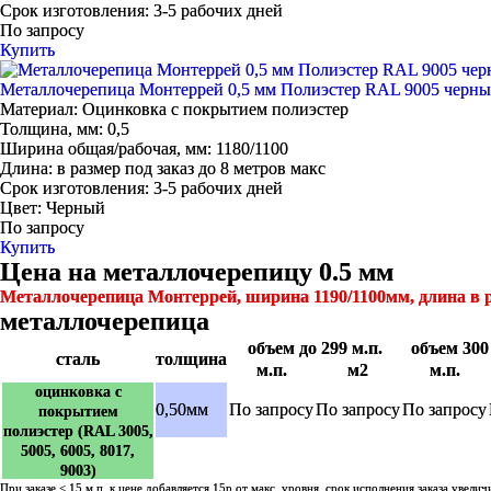
Срок изготовления:
3-5 рабочих дней
По запросу
Купить
Металлочерепица Монтеррей 0,5 мм Полиэстер RAL 9005 черн
Материал:
Оцинковка с покрытием полиэстер
Толщина, мм:
0,5
Ширина общая/рабочая, мм:
1180/1100
Длина:
в размер под заказ до 8 метров макс
Срок изготовления:
3-5 рабочих дней
Цвет:
Черный
По запросу
Купить
Цена на металлочерепицу 0.5 мм
Металлочерепица Монтеррей, ширина 1190/1100мм, длина в 
металлочерепица
объем до 299 м.п.
объем 300 
сталь
толщина
м.п.
м2
м.п.
оцинковка с
0,50мм
По запросу
По запросу
По запросу
покрытием
полиэстер (RAL 3005,
5005, 6005, 8017,
9003)
При заказе < 15 м.п. к цене добавляется 15р от макс. уровня, срок исполнения заказа увелич