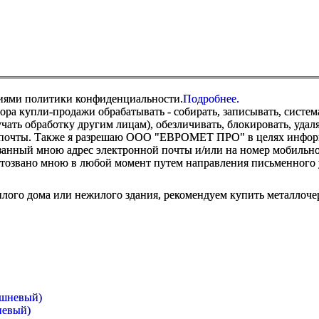
виями политики конфиденциальности.
Подробнее.
купли-продажи обрабатывать - собирать, записывать, системати
оручать обработку другим лицам), обезличивать, блокировать, уд
 почты. Также я разрешаю ООО "ЕВРОМЕТ ПРО" в целях информир
анный мною адрес электронной почты и/или на номер мобильног
отозвано мною в любой момент путем направления письменно
лого дома или нежилого здания, рекомендуем купить металлоче
невый)