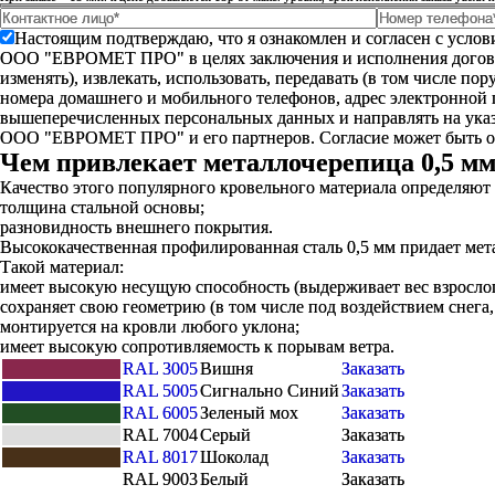
Настоящим подтверждаю, что я ознакомлен и согласен с усло
ООО "ЕВРОМЕТ ПРО" в целях заключения и исполнения договора 
изменять), извлекать, использовать, передавать (в том числе п
номера домашнего и мобильного телефонов, адрес электронной
вышеперечисленных персональных данных и направлять на указ
ООО "ЕВРОМЕТ ПРО" и его партнеров. Согласие может быть 
Чем привлекает металлочерепица 0,5 м
Качество этого популярного кровельного материала определяют
толщина стальной основы;
разновидность внешнего покрытия.
Высококачественная профилированная сталь 0,5 мм придает ме
Такой материал:
имеет высокую несущую способность (выдерживает вес взрослог
сохраняет свою геометрию (в том числе под воздействием снега, 
монтируется на кровли любого уклона;
имеет высокую сопротивляемость к порывам ветра.
RAL 3005
Вишня
Заказать
RAL 5005
Сигнально Синий
Заказать
RAL 6005
Зеленый мох
Заказать
RAL 7004
Серый
Заказать
RAL 8017
Шоколад
Заказать
RAL 9003
Белый
Заказать