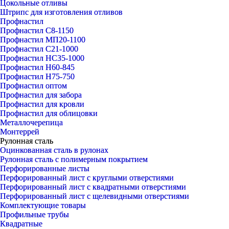
Цокольные отливы
Штрипс для изготовления отливов
Профнастил
Профнастил С8-1150
Профнастил МП20-1100
Профнастил С21-1000
Профнастил НС35-1000
Профнастил Н60-845
Профнастил Н75-750
Профнастил оптом
Профнастил для забора
Профнастил для кровли
Профнастил для облицовки
Металлочерепица
Монтеррей
Рулонная сталь
Оцинкованная сталь в рулонах
Рулонная сталь с полимерным покрытием
Перфорированные листы
Перфорированный лист с круглыми отверстиями
Перфорированный лист с квадратными отверстиями
Перфорированный лист с щелевидными отверстиями
Комплектующие товары
Профильные трубы
Квадратные