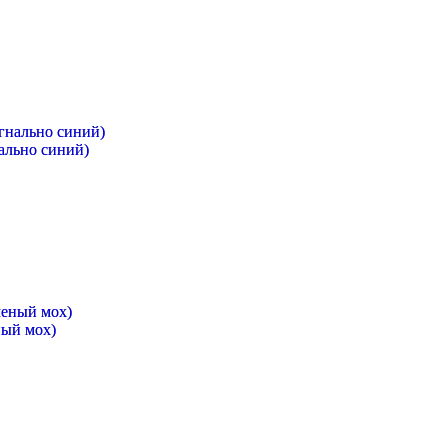
ально синий)
ный мох)