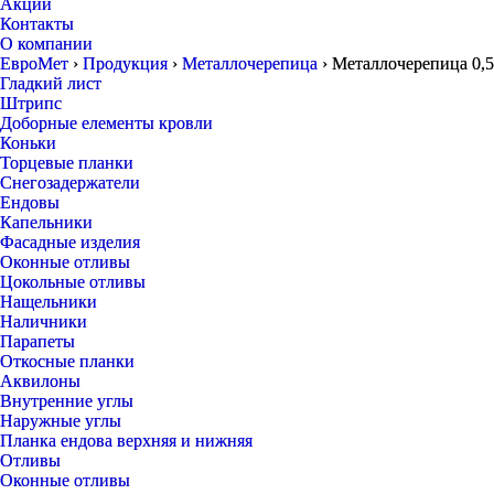
Акции
Контакты
О компании
ЕвроМет
›
Продукция
›
Металлочерепица
›
Металлочерепица 0,
Гладкий лист
Штрипс
Доборные елементы кровли
Коньки
Торцевые планки
Снегозадержатели
Ендовы
Капельники
Фасадные изделия
Оконные отливы
Цокольные отливы
Нащельники
Наличники
Парапеты
Откосные планки
Аквилоны
Внутренние углы
Наружные углы
Планка ендова верхняя и нижняя
Отливы
Оконные отливы