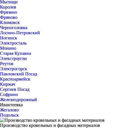
Мытищи
Королев
Фрязино
Фряново
Климовск
Черноголовка
Лосино-Петровский
Ногинск
Электросталь
Монино
Старая Купавна
Элекстроугли
Реутов
Электрогорск
Павловский Посад
Красноармейск
Киржач
Сергиев Посад
Софрино
Железнодорожный
Ивантеевка
Жегалово
Подольск
Производство кровельных и фасадных материалов