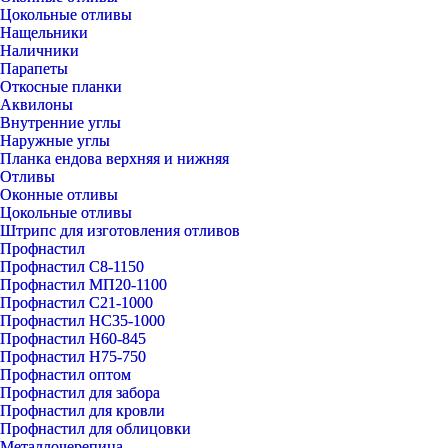
Цокольные отливы
Нащельники
Наличники
Парапеты
Откосные планки
Аквилоны
Внутренние углы
Наружные углы
Планка ендова верхняя и нижняя
Отливы
Оконные отливы
Цокольные отливы
Штрипс для изготовления отливов
Профнастил
Профнастил С8-1150
Профнастил МП20-1100
Профнастил С21-1000
Профнастил НС35-1000
Профнастил Н60-845
Профнастил Н75-750
Профнастил оптом
Профнастил для забора
Профнастил для кровли
Профнастил для облицовки
Металлочерепица