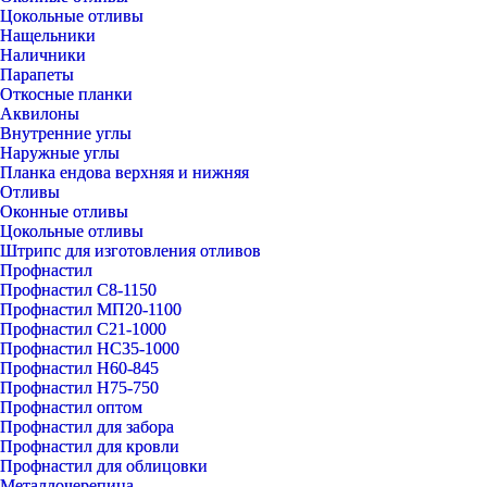
Цокольные отливы
Нащельники
Наличники
Парапеты
Откосные планки
Аквилоны
Внутренние углы
Наружные углы
Планка ендова верхняя и нижняя
Отливы
Оконные отливы
Цокольные отливы
Штрипс для изготовления отливов
Профнастил
Профнастил С8-1150
Профнастил МП20-1100
Профнастил С21-1000
Профнастил НС35-1000
Профнастил Н60-845
Профнастил Н75-750
Профнастил оптом
Профнастил для забора
Профнастил для кровли
Профнастил для облицовки
Металлочерепица