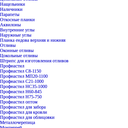
Нащельники
Наличники
Парапеты
Откосные планки
Аквилоны
Внутренние углы
Наружные углы
Планка ендова верхняя и нижняя
Отливы
Оконные отливы
Цокольные отливы
Штрипс для изготовления отливов
Профнастил
Профнастил С8-1150
Профнастил МП20-1100
Профнастил С21-1000
Профнастил НС35-1000
Профнастил Н60-845
Профнастил Н75-750
Профнастил оптом
Профнастил для забора
Профнастил для кровли
Профнастил для облицовки
Металлочерепица
Монтеррей