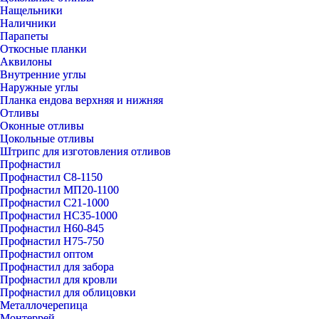
Нащельники
Наличники
Парапеты
Откосные планки
Аквилоны
Внутренние углы
Наружные углы
Планка ендова верхняя и нижняя
Отливы
Оконные отливы
Цокольные отливы
Штрипс для изготовления отливов
Профнастил
Профнастил С8-1150
Профнастил МП20-1100
Профнастил С21-1000
Профнастил НС35-1000
Профнастил Н60-845
Профнастил Н75-750
Профнастил оптом
Профнастил для забора
Профнастил для кровли
Профнастил для облицовки
Металлочерепица
Монтеррей