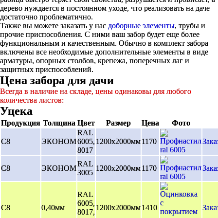
дерево нуждается в постоянном уходе, что реализовать на даче
достаточно проблематично.
Также вы можете заказать у нас
доборные элементы
, трубы и
прочие приспособления. С ними ваш забор будет еще более
функциональным и качественным. Обычно в комплект забора
включены все необходимые дополнительные элементы в виде
арматуры, опорных столбов, крепежа, поперечных лаг и
защитных приспособлений.
Цена забора для дачи
Всегда в наличие на складе, цены одинаковы для любого
количества листов:
Уцека
Продукция
Толщина
Цвет
Размер
Цена
Фото
RAL
С8
ЭКОНОМ
6005,
1200х2000мм
1170
Зака
8017
RAL
С8
ЭКОНОМ
1200х2000мм
1170
Зака
3005
RAL
6005,
С8
0,40мм
1200х2000мм
1410
Зака
8017,