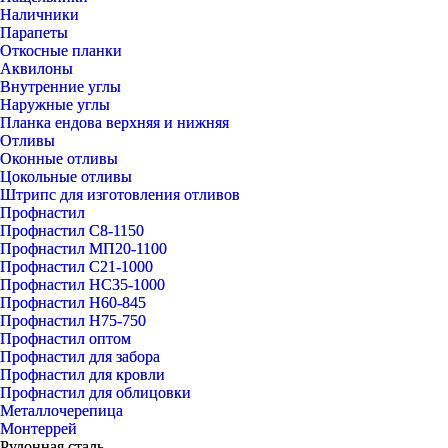
Наличники
Парапеты
Откосные планки
Аквилоны
Внутренние углы
Наружные углы
Планка ендова верхняя и нижняя
Отливы
Оконные отливы
Цокольные отливы
Штрипс для изготовления отливов
Профнастил
Профнастил С8-1150
Профнастил МП20-1100
Профнастил С21-1000
Профнастил НС35-1000
Профнастил Н60-845
Профнастил Н75-750
Профнастил оптом
Профнастил для забора
Профнастил для кровли
Профнастил для облицовки
Металлочерепица
Монтеррей
Рулонная сталь