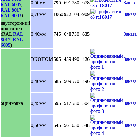
0,50мм
795
691
780
678
Заказа
RAL 6005
,
RAL 8017
,
0,70мм
1060
922
1045
909
Заказа
RAL 9003
)
двусторонний
полиэстер
(RAL
RAL
0,40мм
745
648
730
635
Заказа
8017
,
RAL
6005
)
ЭКОНОМ
505
439
490
426
Заказа
0,40мм
585
509
570
496
Заказа
оцинковка
0,45мм
595
517
580
504
Заказа
0,50мм
645
561
630
548
Заказа