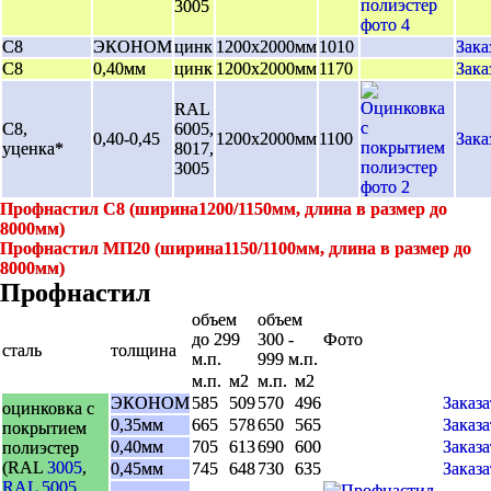
3005
С8
ЭКОНОМ
цинк
1200х2000мм
1010
Зака
С8
0,40мм
цинк
1200х2000мм
1170
Зака
RAL
С8,
6005,
0,40-0,45
1200х2000мм
1100
Зака
уценка*
8017,
3005
Профнастил С8 (ширина1200/1150мм, длина в размер до
8000мм)
Профнастил МП20 (ширина1150/1100мм, длина в размер до
8000мм)
Профнастил
объем
объем
до 299
300 -
Фото
сталь
толщина
м.п.
999 м.п.
м.п.
м2
м.п.
м2
ЭКОНОМ
585
509
570
496
Заказа
оцинковка с
0,35мм
665
578
650
565
Заказа
покрытием
0,40мм
705
613
690
600
Заказа
полиэстер
(RAL
3005
,
0,45мм
745
648
730
635
Заказа
RAL 5005
,