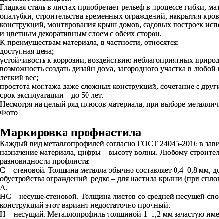
Гладкая сталь в листах приобретает рельеф в процессе гибки,
опалубки, строительства временных ограждений, накрытия кро
конструкций, монтирования крыш домов, садовых построек исп
и цветным декоративным слоем с обеих сторон.
К преимуществам материала, в частности, относятся:
доступная цена;
устойчивость к коррозии, воздействию неблагоприятных приро
возможность создать дизайн дома, загородного участка в любой 
легкий вес;
простота монтажа даже сложных конструкций, сочетание с друг
срок эксплуатации – до 50 лет.
Несмотря на целый ряд плюсов материала, при выборе металлич
Фото
Маркировка профнастила
Каждый вид металлопрофилей согласно ГОСТ 24045-2016 в зави
назначение материала, цифры – высоту волны. Любому строител
разновидности профлиста:
С – стеновой.
Толщина металла обычно составляет 0,4–0,8 мм, д
обустройства ограждений, редко – для настила крыши (при спло
А.
НС – несуще-стеновой
. Толщина листов со средней несущей спо
конструкций этот вариант недостаточно прочный.
Н – несущий
. Металлопрофиль толщиной 1–1,2 мм зачастую име