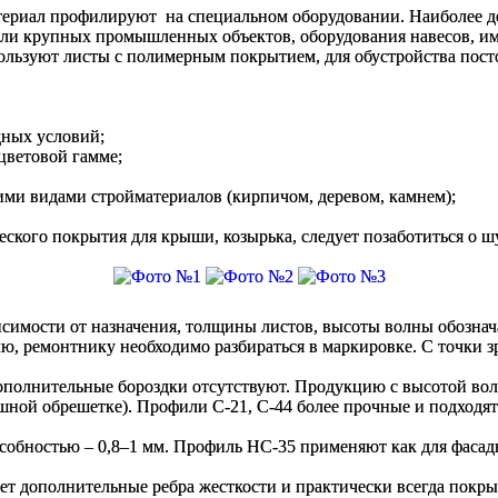
 материал профилируют на специальном оборудовании. Наиболее
вли крупных промышленных объектов, оборудования навесов, и
ользуют листы с полимерным покрытием, для обустройства пост
дных условий;
цветовой гамме;
ими видами стройматериалов (кирпичом, деревом, камнем);
еского покрытия для крыши, козырька, следует позаботиться о 
симости от назначения, толщины листов, высоты волны обозна
ю, ремонтнику необходимо разбираться в маркировке. С точки з
ополнительные бороздки отсутствуют. Продукцию с высотой волн
шной обрешетке). Профили С-21, С-44 более прочные и подходят 
собностью – 0,8–1 мм. Профиль НС-35 применяют как для фасадн
ет дополнительные ребра жесткости и практически всегда покры