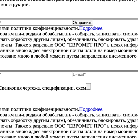
 конструкций.
виями политики конфиденциальности.
Подробнее.
купли-продажи обрабатывать - собирать, записывать, системати
оручать обработку другим лицам), обезличивать, блокировать, уд
 почты. Также я разрешаю ООО "ЕВРОМЕТ ПРО" в целях информир
анный мною адрес электронной почты и/или на номер мобильног
отозвано мною в любой момент путем направления письменно
Сканкопия чертежа, спецификации, схем
виями политики конфиденциальности.
Подробнее.
купли-продажи обрабатывать - собирать, записывать, системати
оручать обработку другим лицам), обезличивать, блокировать, уд
 почты. Также я разрешаю ООО "ЕВРОМЕТ ПРО" в целях информир
анный мною адрес электронной почты и/или на номер мобильног
отозвано мною в любой момент путем направления письменно