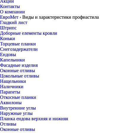
Акции
Контакты
О компании
ЕвроМет
›
Виды и характеристики профнастила
Гладкий лист
Штрипс
Доборные елементы кровли
Коньки
Торцевые планки
Снегозадержатели
Ендовы
Капельники
Фасадные изделия
Оконные отливы
Цокольные отливы
Нащельники
Наличники
Парапеты
Откосные планки
Аквилоны
Внутренние углы
Наружные углы
Планка ендова верхняя и нижняя
Отливы
Оконные отливы