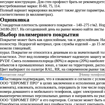
несущие конструкции. Для стен профлист брать не рекомендуется
востребованные марки: Н-60, 75, 114.
Полный вариант маркировки включает также другие параметры. 
соответственно (в миллиметрах).
Оцинковка
Стандартная плотность цинкового покрытия – 140–275 г/м2. Но
34180-2017. На сегодняшний день на рынке можно найти листы с
Выбор полимерного покрытия
Покрытие может быть как однослойным, так и двухслойным. На
полиэстер.
Недорогой материал, срок службы изделий – до 15 л
нежели глянцевый;
пурал.
Покрытие не относится к дешевым из-за значительной тол
пластизол.
Этот вид полимера обеспечивает надежную защиту ме
PVDF.
Смесь поливинилхлорида (80%) и акрила (20%) наиболее
объектов в промышленных зонах, а также на территориях, расп
Цвет выбирают по палитре RAL, RR, на современном рынке так
Настоящим подтверждаю, что я ознакомлен и согласен с усло
ООО "ЕВРОМЕТ ПРО" в целях заключения и исполнения договора 
изменять), извлекать, использовать, передавать (в том числе п
номера домашнего и мобильного телефонов, адрес электронной
вышеперечисленных персональных данных и направлять на указ
ООО "ЕВРОМЕТ ПРО" и его партнеров. Согласие может быть 
Приобретая определенный вид профнастила, следует учитывать 