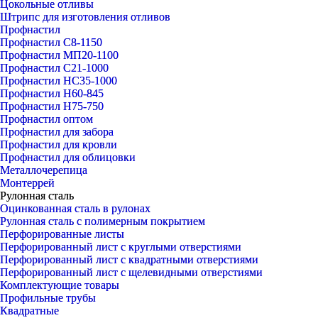
Цокольные отливы
Штрипс для изготовления отливов
Профнастил
Профнастил С8-1150
Профнастил МП20-1100
Профнастил С21-1000
Профнастил НС35-1000
Профнастил Н60-845
Профнастил Н75-750
Профнастил оптом
Профнастил для забора
Профнастил для кровли
Профнастил для облицовки
Металлочерепица
Монтеррей
Рулонная сталь
Оцинкованная сталь в рулонах
Рулонная сталь с полимерным покрытием
Перфорированные листы
Перфорированный лист с круглыми отверстиями
Перфорированный лист с квадратными отверстиями
Перфорированный лист с щелевидными отверстиями
Комплектующие товары
Профильные трубы
Квадратные