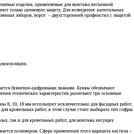
 дешевые изделия, применяемые для монтажа несъемной
меют только цинковую защиту. Для возведения капитальных
оянных заборов, ворот – двухсторонний профнастил с защитой
шумоизоляции.
чается буквенно-цифровыми знаками. Буквы обозначают
рения технических характеристик различают три основные
ы 8, 10, 18 мм используют исключительно для фасадных работ,
для кровельных работ, в этом случае стоит выбирать тип гофры
ых, так и для кровельных работ, для монтажа несущих
вается полимером. Сфера применения этого варианта настила –