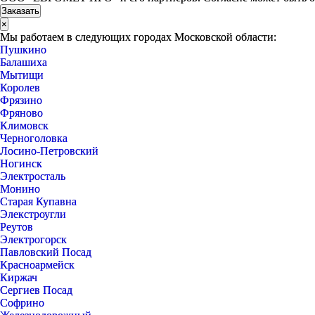
×
Мы работаем в следующих городах Московской области:
Пушкино
Балашиха
Мытищи
Королев
Фрязино
Фряново
Климовск
Черноголовка
Лосино-Петровский
Ногинск
Электросталь
Монино
Старая Купавна
Элекстроугли
Реутов
Электрогорск
Павловский Посад
Красноармейск
Киржач
Сергиев Посад
Софрино