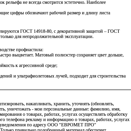
ок рельефа не всегда смотрится эстетично. Наиболее
ующие цифры обозначают рабочий размер и длину листа
улируются ГОСТ 14918-80, с декоративной защитой – ГОСТ
 только для непродолжительной эксплуатации.
водстве профнастила:
ыстро выцветает. Матовый полиэстер сохраняет цвет дольше,
йкость к агрессивной среде;
ений и ультрафиолетовых лучей, подходит для строительства
зировать, накапливать, хранить, уточнять (обновлять,
алять, уничтожать - мои персональные данные: фамилию, имя,
ования о товарах, работах, услугах осуществлять обработку
о телефона рекламу и информацию о товарах, работах, услугах
го уведомления по адресу ООО "ЕВРОМЕТ ПРО"
. Только правильно подобранный материал обеспечит