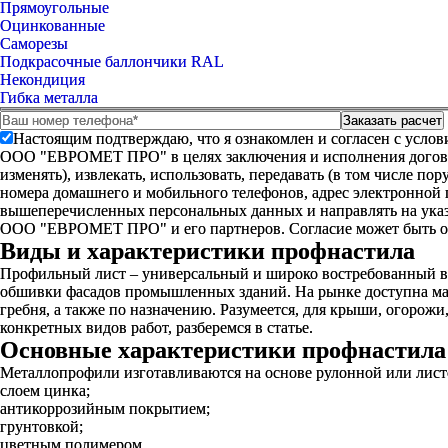
Прямоугольные
Оцинкованные
Саморезы
Подкрасочные баллончики RAL
Некондиция
Гибка металла
Настоящим подтверждаю, что я ознакомлен и согласен с усло
ООО "ЕВРОМЕТ ПРО" в целях заключения и исполнения договора 
изменять), извлекать, использовать, передавать (в том числе п
номера домашнего и мобильного телефонов, адрес электронной
вышеперечисленных персональных данных и направлять на указ
ООО "ЕВРОМЕТ ПРО" и его партнеров. Согласие может быть 
Виды и характеристики профнастила
Профильный лист – универсальный и широко востребованный в с
обшивки фасадов промышленных зданий. На рынке доступна мас
гребня, а также по назначению. Разумеется, для крыши, огоро
конкретных видов работ, разберемся в статье.
Основные характеристики профнастила 
Металлопрофили изготавливаются на основе рулонной или лист
слоем цинка;
антикоррозийным покрытием;
грунтовкой;
цветным полимером.