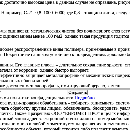
: достаточно высокая цена в данном случае не оправдана, рисун
Например, С-21–0,8–1000–6000, где 0,8 – толщина листа, след
рмы оцинковки металлических листов без полимерного слоя рег
 оцинкованием менее 100 г/м2, однако такая продукция годится
иболее распространенные виды полимера, применяемые в произ
ет. Покрытие не слишком устойчиво к повреждениям, довольно б
щины. Его главные плюсы – длительное сохранение яркости, сто
талла от коррозии, однако быстро выгорает;
 эффективно защищает металлопрофиль от механических поврежд
оложенных вблизи морей.
же доступен металлопрофиль, имитирующий дерево, камень.
виями политики конфиденциальности.
Подробнее.
купли-продажи обрабатывать - собирать, записывать, системати
оручать обработку другим лицам), обезличивать, блокировать, уд
 почты. Также я разрешаю ООО "ЕВРОМЕТ ПРО" в целях информир
анный мною адрес электронной почты и/или на номер мобильног
отозвано мною в любой момент путем направления письменно
особенности объекта, который строится либо подлежит ремонту