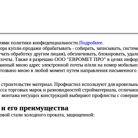
виями политики конфиденциальности.
Подробнее.
купли-продажи обрабатывать - собирать, записывать, системати
оручать обработку другим лицам), обезличивать, блокировать, уд
 почты. Также я разрешаю ООО "ЕВРОМЕТ ПРО" в целях информир
анный мною адрес электронной почты и/или на номер мобильног
отозвано мною в любой момент путем направления письменно
троительстве материал. Профнастил используют для кровельных 
са торговых марок и разновидностей стройматериала, отличающ
жи, монтажа несущих конструкций выбирают профлисты с соверш
и его преимущества
овой стали холодного проката, защищенной: