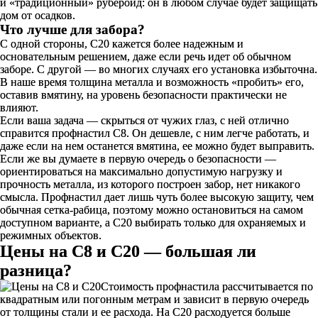
и «традиционный» рубероид: он в любом случае будет защищать
дом от осадков.
Что лучше для забора?
С одной стороны, С20 кажется более надежным и
основательным решением, даже если речь идет об обычном
заборе. С другой — во многих случаях его установка избыточна.
В наше время толщина металла и возможность «пробить» его,
оставив вмятину, на уровень безопасности практически не
влияют.
Если ваша задача — скрыться от чужих глаз, с ней отлично
справится профнастил С8. Он дешевле, с ним легче работать, и
даже если на нем останется вмятина, ее можно будет выправить.
Если же вы думаете в первую очередь о безопасности —
ориентироваться на максимально допустимую нагрузку и
прочность металла, из которого построен забор, нет никакого
смысла. Профнастил дает лишь чуть более высокую защиту, чем
обычная сетка-рабица, поэтому можно остановиться на самом
доступном варианте, а С20 выбирать только для охраняемых и
режимных объектов.
Цены на С8 и С20 — большая ли
разница?
Стоимость профнастила рассчитывается по
квадратным или погонным метрам и зависит в первую очередь
от толщины стали и ее расхода. На С20 расходуется больше