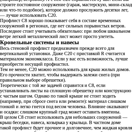
строите постоянное сооружение (гараж, мастерскую, мини-склад
или что-то подобное), которое должно прослужить десятки лет,
— лучше использовать С20.
Профлист С8 хорошо показывает себя в составе временных
сооружений в регионах, где нет сильных порывистых ветров.
Последнее стоит учитывать обязательно: при любом шквальном
ветре легкий металлический лист может просто улететь.
Кровельные системы и навесы
Весь стеновой профлист предназначен прежде всего для
вертикальной установки. Даже С20 с приставкой R считается
материалом экономкласса. Если у вас есть возможность, лучше
приобрести несущий профнастил.
Тем не менее, С20 можно использовать для крыш жилых домов.
Его прочности хватит, чтобы выдержать залежи снега (при
правильном выборе обрешетки).
Теоретически с той же задачей справится и С8, если
устанавливать листы на сплошную обрешетку или конструкцию
с частым шагом. Однако по такой крыше не стоит ходить
(например, при сбросе снега или ремонте): материал слишком
тонкий и легко гнется под весом человека. Влияние оказывают
и осадки: слишком крупный град может оставить вмятины.
В целом С8 стоит использовать для небольших сооружений —
крыш беседки, навеса, козырька у крыльца. В частном доме
такой профлист будет прочнее и долговечнее, чем жидкая кровля