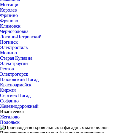
Мытищи
Королев
Фрязино
Фряново
Климовск
Черноголовка
Лосино-Петровский
Ногинск
Электросталь
Монино
Старая Купавна
Элекстроугли
Реутов
Электрогорск
Павловский Посад
Красноармейск
Киржач
Сергиев Посад
Софрино
Железнодорожный
Ивантеевка
Жегалово
Подольск
Производство кровельных и фасадных материалов