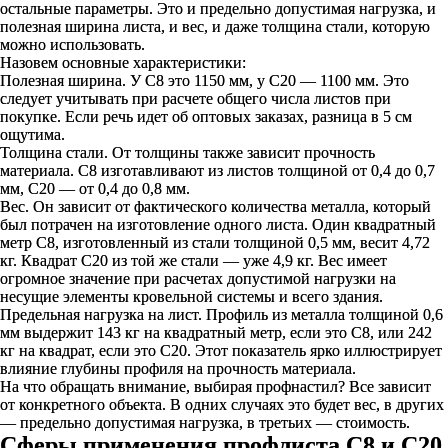
остальные параметры. Это и предельно допустимая нагрузка, и
полезная ширина листа, и вес, и даже толщина стали, которую
можно использовать.
Назовем основные характеристики:
Полезная ширина. У С8 это 1150 мм, у С20 — 1100 мм. Это
следует учитывать при расчете общего числа листов при
покупке. Если речь идет об оптовых заказах, разница в 5 см
ощутима.
Толщина стали. От толщины также зависит прочность
материала. С8 изготавливают из листов толщиной от 0,4 до 0,7
мм, С20 — от 0,4 до 0,8 мм.
Вес. Он зависит от фактического количества металла, который
был потрачен на изготовление одного листа. Один квадратный
метр С8, изготовленный из стали толщиной 0,5 мм, весит 4,72
кг. Квадрат С20 из той же стали — уже 4,9 кг. Вес имеет
огромное значение при расчетах допустимой нагрузки на
несущие элементы кровельной системы и всего здания.
Предельная нагрузка на лист. Профиль из металла толщиной 0,6
мм выдержит 143 кг на квадратный метр, если это С8, или 242
кг на квадрат, если это С20. Этот показатель ярко иллюстрирует
влияние глубины профиля на прочность материала.
На что обращать внимание, выбирая профнастил? Все зависит
от конкретного объекта. В одних случаях это будет вес, в других
— предельно допустимая нагрузка, в третьих — стоимость.
Сферы применения профлиста С8 и С20