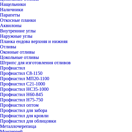
Нащельники
Наличники
Парапеты
Откосные планки
Аквилоны
Внутренние углы
Наружные углы
Планка ендова верхняя и нижняя
Отливы
Оконные отливы
Цокольные отливы
Штрипс для изготовления отливов
Профнастил
Профнастил С8-1150
Профнастил МП20-1100
Профнастил С21-1000
Профнастил НС35-1000
Профнастил Н60-845
Профнастил Н75-750
Профнастил оптом
Профнастил для забора
Профнастил для кровли
Профнастил для облицовки
Металлочерепица
Монтеррей