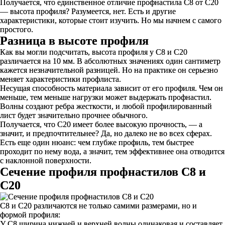
Получается, что единственное отличие профнастила С8 от С20
— высота профиля? Разумеется, нет. Есть и другие
характеристики, которые стоит изучить. Но мы начнем с самого
простого.
Разница в высоте профиля
Как вы могли подсчитать, высота профиля у С8 и С20
различается на 10 мм. В абсолютных значениях один сантиметр
кажется незначительной разницей. Но на практике он серьезно
меняет характеристики профлиста.
Несущая способность материала зависит от его профиля. Чем он
меньше, тем меньше нагрузки может выдержать профнастил.
Волны создают ребра жесткости, и любой профилированный
лист будет значительно прочнее обычного.
Получается, что С20 имеет более высокую прочность, — а
значит, и предпочтительнее? Да, но далеко не во всех сферах.
Есть еще один нюанс: чем глубже профиль, тем быстрее
проходит по нему вода, а значит, тем эффективнее она отводится
с наклонной поверхности.
Сечение профиля профнастилов С8 и
С20
С8 и С20 различаются не только самими размерами, но и
формой профиля:
У С8 ширина нижней и верхней волны одинаковая и составляет