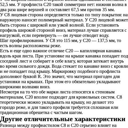
52,5 мм. У профлиста С20 такой симметрии нет: нижняя волна в
два раза шире верхней и составляет 67,5 мм против 35 мм.
У С8 лицевая сторона определяется только по типу покрытия: на
наружную наносят полимерный материал. У С20 лицевой может
быть сторона с широкой или узкой волной. Если установить
профиль широкой стороной вниз, материал лучше справляется с
нагрузкой, если перевернуть — он лучше отводит воду.
Шаг профилирования. У С8 это 115 мм, у С20 — 137,5 мм, то
есть волны расположены реже.
Есть и еще одно важное отличие С20 — капиллярная канавка
вдоль края листа. При установке на крыше канавка попадает под
соседний лист и собирает в себе влагу, которая затекает внутрь
во время сильного дождя. Вода стекает по канавке вниз с кровли
и не попадает под крышу. Маркировку подобного профлиста
дополняют буквой R. Это значит, что материал пригоден для
установки на крышах. При этом его обязательно укладывают
широкими волнами вниз.
Несмотря на то что обе марки листа относятся к стеновым
материалам, С20 вполне подходит для кровельных систем. С8
теоретически можно укладывать на крышу, но делают это
гораздо реже, и для такого профиля требуется сплошная или
традиционная обрешетка с частым шагом.
Другие отличительные характеристики
Разница между профнастилом С8 и С20 серьезно влияет на