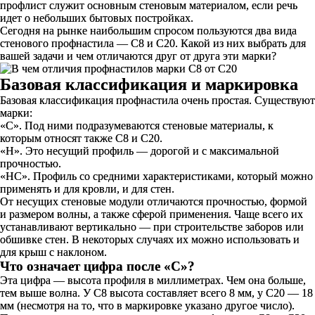
профлист служит основным стеновым материалом, если речь
идет о небольших бытовых постройках.
Сегодня на рынке наибольшим спросом пользуются два вида
стенового профнастила — С8 и С20. Какой из них выбрать для
вашей задачи и чем отличаются друг от друга эти марки?
Базовая классификация и маркировка
Базовая классификация профнастила очень простая. Существуют
марки:
«С». Под ними подразумеваются стеновые материалы, к
которым относят также С8 и С20.
«Н». Это несущий профиль — дорогой и с максимальной
прочностью.
«НС». Профиль со средними характеристиками, который можно
применять и для кровли, и для стен.
От несущих стеновые модули отличаются прочностью, формой
и размером волны, а также сферой применения. Чаще всего их
устанавливают вертикально — при строительстве заборов или
обшивке стен. В некоторых случаях их можно использовать и
для крыш с наклоном.
Что означает цифра после «С»?
Эта цифра — высота профиля в миллиметрах. Чем она больше,
тем выше волна. У С8 высота составляет всего 8 мм, у С20 — 18
мм (несмотря на то, что в маркировке указано другое число).