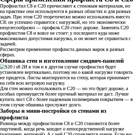
Профнастил С8 и С20 причисляют к стеновым материалам, но
на практике они используются в разных областях и для разных
задач. При этом С20 теоретически можно использовать вместо
С8: он успешно справится с нагрузкой, но это экономически
нецелесообразно — профиль С20 стоит дороже. Заменять С20
профлистом С8 и вовсе не стоит: у последнего куда ниже
максимально допустимая нагрузка, и он может не справиться с
задачей.
Рассмотрим применение профлиста данных марок в разных
сферах.
Обшивка стен и изготовление сэндвич-панелей
И в том и в другом случае профнастил будет
установлен вертикально, поэтому ни о какой нагрузке говорить
не придется. Листы монтируются на стену, которая принимает
на себя всю ветровую нагрузку.
Для стен можно использовать и С20 — но это будет дороже, а
особых преимуществ более прочный материал не даст. Лучше
купить лист С8 с более надежным полимерным покрытием — в
этом случае обшивка прослужит долго.
Заборы и мини-постройки со стенами из
профлиста
Разница между профнастилом С8 и С20 становится более
ощутимой, когда речь заходит о непосредственной нагрузке
(например, ветровой). А с ней С20 справляется лучше. Если вы