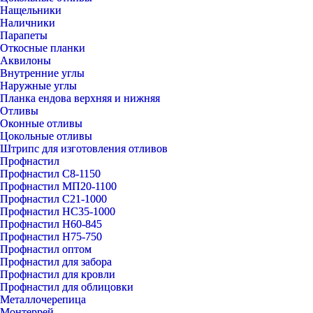
Нащельники
Наличники
Парапеты
Откосные планки
Аквилоны
Внутренние углы
Наружные углы
Планка ендова верхняя и нижняя
Отливы
Оконные отливы
Цокольные отливы
Штрипс для изготовления отливов
Профнастил
Профнастил С8-1150
Профнастил МП20-1100
Профнастил С21-1000
Профнастил НС35-1000
Профнастил Н60-845
Профнастил Н75-750
Профнастил оптом
Профнастил для забора
Профнастил для кровли
Профнастил для облицовки
Металлочерепица
Монтеррей