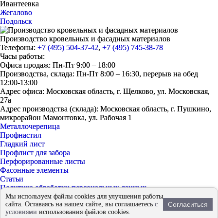
Ивантеевка
Жегалово
Подольск
Производство кровельных и фасадных материалов
Телефоны:
+7 (495) 504-37-42
,
+7 (495) 745-38-78
Часы работы:
Офиса продаж: Пн-Пт 9:00 – 18:00
Производства, склада: Пн-Пт 8:00 – 16:30, перерыв на обед
12:00-13:00
Адрес офиса: Московская область, г. Щелково, ул. Московская,
27а
Адрес производства (склада): Московская область, г. Пушкино,
микрорайон Мамонтовка, ул. Рабочая 1
Металлочерепица
Профнастил
Гладкий лист
Профлист для забора
Перфорированные листы
Фасонные элементы
Статьи
Политика обработки персональных данных
Согласие на обработку персональных данных
Мы используем файлы cookies для улучшения работы
сайта. Оставаясь на нашем сайте, вы соглашаетесь
с
Согласиться
© 2026 - «ЕвроМет»
условиями
использования файлов cookies.
Продвижение
Fireseo