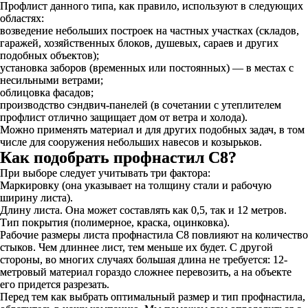
Профлист данного типа, как правило, используют в следующих
областях:
возведение небольших построек на частных участках (складов,
гаражей, хозяйственных блоков, душевых, сараев и других
подобных объектов);
установка заборов (временных или постоянных) — в местах с
несильными ветрами;
облицовка фасадов;
производство сэндвич-панелей (в сочетании с утеплителем
профлист отлично защищает дом от ветра и холода).
Можно применять материал и для других подобных задач, в том
числе для сооружения небольших навесов и козырьков.
Как подобрать профнастил С8?
При выборе следует учитывать три фактора:
Маркировку (она указывает на толщину стали и рабочую
ширину листа).
Длину листа. Она может составлять как 0,5, так и 12 метров.
Тип покрытия (полимерное, краска, оцинковка).
Рабочие размеры листа профнастила С8 повлияют на количество
стыков. Чем длиннее лист, тем меньше их будет. С другой
стороны, во многих случаях большая длина не требуется: 12-
метровый материал гораздо сложнее перевозить, а на объекте
его придется разрезать.
Перед тем как выбрать оптимальный размер и тип профнастила,