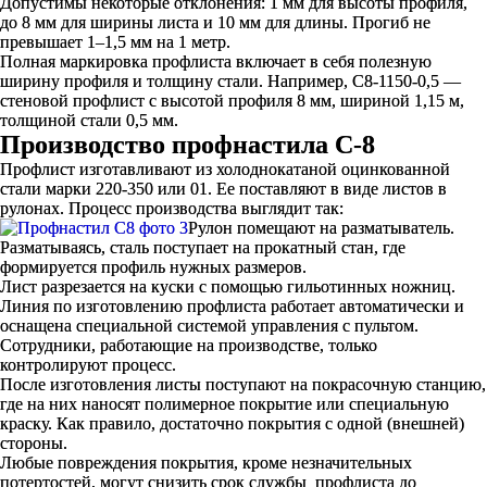
Допустимы некоторые отклонения: 1 мм для высоты профиля,
до 8 мм для ширины листа и 10 мм для длины. Прогиб не
превышает 1–1,5 мм на 1 метр.
Полная маркировка профлиста включает в себя полезную
ширину профиля и толщину стали. Например, С8-1150-0,5 —
стеновой профлист с высотой профиля 8 мм, шириной 1,15 м,
толщиной стали 0,5 мм.
Производство профнастила С-8
Профлист изготавливают из холоднокатаной оцинкованной
стали марки 220-350 или 01. Ее поставляют в виде листов в
рулонах. Процесс производства выглядит так:
Рулон помещают на разматыватель.
Разматываясь, сталь поступает на прокатный стан, где
формируется профиль нужных размеров.
Лист разрезается на куски с помощью гильотинных ножниц.
Линия по изготовлению профлиста работает автоматически и
оснащена специальной системой управления с пультом.
Сотрудники, работающие на производстве, только
контролируют процесс.
После изготовления листы поступают на покрасочную станцию,
где на них наносят полимерное покрытие или специальную
краску. Как правило, достаточно покрытия с одной (внешней)
стороны.
Любые повреждения покрытия, кроме незначительных
потертостей, могут снизить срок службы профлиста до