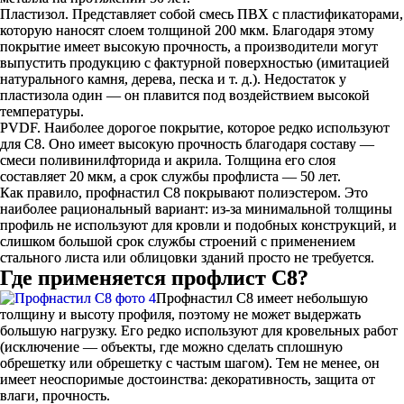
Пластизол. Представляет собой смесь ПВХ с пластификаторами,
которую наносят слоем толщиной 200 мкм. Благодаря этому
покрытие имеет высокую прочность, а производители могут
выпустить продукцию с фактурной поверхностью (имитацией
натурального камня, дерева, песка и т. д.). Недостаток у
пластизола один — он плавится под воздействием высокой
температуры.
PVDF. Наиболее дорогое покрытие, которое редко используют
для С8. Оно имеет высокую прочность благодаря составу —
смеси поливинилфторида и акрила. Толщина его слоя
составляет 20 мкм, а срок службы профлиста — 50 лет.
Как правило, профнастил С8 покрывают полиэстером. Это
наиболее рациональный вариант: из-за минимальной толщины
профиль не используют для кровли и подобных конструкций, и
слишком большой срок службы строений с применением
стального листа или облицовки зданий просто не требуется.
Где применяется профлист С8?
Профнастил С8 имеет небольшую
толщину и высоту профиля, поэтому не может выдержать
большую нагрузку. Его редко используют для кровельных работ
(исключение — объекты, где можно сделать сплошную
обрешетку или обрешетку с частым шагом). Тем не менее, он
имеет неоспоримые достоинства: декоративность, защита от
влаги, прочность.