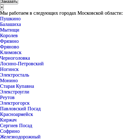
×
Мы работаем в следующих городах Московской области:
Пушкино
Балашиха
Мытищи
Королев
Фрязино
Фряново
Климовск
Черноголовка
Лосино-Петровский
Ногинск
Электросталь
Монино
Старая Купавна
Элекстроугли
Реутов
Электрогорск
Павловский Посад
Красноармейск
Киржач
Сергиев Посад
Софрино
Железнодорожный