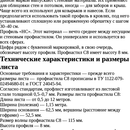
данной маркой выпускают стеновые материалы. Их применяют
для облицовки стен и потолков, иногда — для заборов и крыш.
Чаще всего их используют для козырьков и навесов. Если
предполагается использовать такой профиль в кровлях, под него
устанавливают сплошную или разряженную обрешетку с шагом
30–40 см.
Профиль «НС». Этот материал — нечто среднее между несущим
и стеновым профнастилом. Он универсален и используется во
всех сферах.
Цифра рядом с буквенной маркировкой, в свою очередь,
обозначает высоту профиля. Профнастил С8 имеет высоту 8 мм.
Технические характеристики и размеры
листа
Основные требования и характеристики — прежде всего
размеры листа — профнастила С8 прописаны в ТУ 1122-079-
02494680-01 и ГОСТ 24045-94.
Согласно стандартам, профлист изготавливают из листовой
стали толщиной 0,5–0,7 мм. Размеры листа профнастила С8:
Длина листа — от 0,5 до 12 метров.
Ширина (полезная) — 1,15 метра.
Ширина основания — 62,5 мм, вершины (расстояние между
гофрами) — 52,5 мм.
Размер волны профнастила С8 — 115 мм.
Высота профиля — 8 мм.