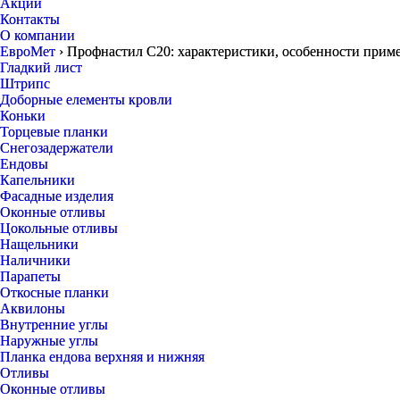
Акции
Контакты
О компании
ЕвроМет
›
Профнастил С20: характеристики, особенности прим
Гладкий лист
Штрипс
Доборные елементы кровли
Коньки
Торцевые планки
Снегозадержатели
Ендовы
Капельники
Фасадные изделия
Оконные отливы
Цокольные отливы
Нащельники
Наличники
Парапеты
Откосные планки
Аквилоны
Внутренние углы
Наружные углы
Планка ендова верхняя и нижняя
Отливы
Оконные отливы