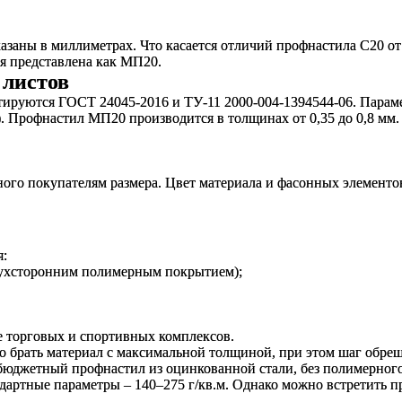
азаны в миллиметрах. Что касается отличий профнастила С20 о
ия представлена как МП20.
 листов
ируются ГОСТ 24045-2016 и ТУ-11 2000-004-1394544-06. Парам
). Профнастил МП20 производится в толщинах от 0,35 до 0,8 мм
ного покупателям размера. Цвет материала и фасонных элементо
я:
двухсторонним полимерным покрытием);
е торговых и спортивных комплексов.
брать материал с максимальной толщиной, при этом шаг обреше
 бюджетный профнастил из оцинкованной стали, без полимерног
артные параметры – 140–275 г/кв.м. Однако можно встретить п