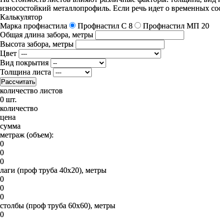
износостойкий металлопрофиль. Если речь идет о временных с
Калькулятор
Марка профнастила
Профнастил C 8
Профнастил МП 20
Общая длина забора, метры
Высота забора, метры
Цвет
Вид покрытия
Толщина листа
Рассчитать
количество листов
0 шт.
количество
цена
сумма
метраж (объем):
0
0
0
лаги (проф труба 40х20), метры
0
0
0
столбы (проф труба 60х60), метры
0