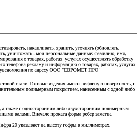
зировать, накапливать, хранить, уточнять (обновлять,
алять, уничтожать - мои персональные данные: фамилию, имя,
ования о товарах, работах, услугах осуществлять обработку
о телефона рекламу и информацию о товарах, работах, услугах
го уведомления по адресу ООО "ЕВРОМЕТ ПРО"
стовой стали. Готовые изделия имеют рифленую поверхность, с
полнительным полимерным покрытием, нанесенным с одной либо
ы, а также с односторонним либо двухсторонним полимерным
нными валами. Вначале проката форма ребер заметна
Цифра 20 указывает на высоту гофры в миллиметрах.