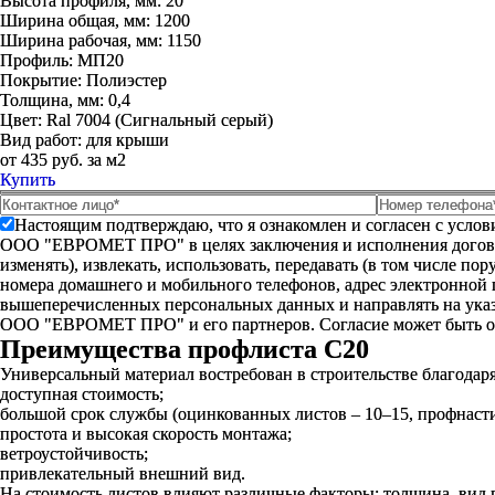
Высота профиля, мм:
20
Ширина общая, мм:
1200
Ширина рабочая, мм:
1150
Профиль:
МП20
Покрытие:
Полиэстер
Толщина, мм:
0,4
Цвет:
Ral 7004 (Сигнальный серый)
Вид работ:
для крыши
от 435 руб. за м2
Купить
Настоящим подтверждаю, что я ознакомлен и согласен с усло
ООО "ЕВРОМЕТ ПРО" в целях заключения и исполнения договора 
изменять), извлекать, использовать, передавать (в том числе п
номера домашнего и мобильного телефонов, адрес электронной
вышеперечисленных персональных данных и направлять на указ
ООО "ЕВРОМЕТ ПРО" и его партнеров. Согласие может быть 
Преимущества профлиста С20
Универсальный материал востребован в строительстве благодар
доступная стоимость;
большой срок службы (оцинкованных листов – 10–15, профнасти
простота и высокая скорость монтажа;
ветроустойчивость;
привлекательный внешний вид.
На стоимость листов влияют различные факторы: толщина, вид 