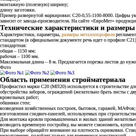
монтажную (полезную) ширину;
длину заготовки.
Пример развернутой маркировки: С20-0,55-1100-8000. Цифры ук
зависит от завода-производителя. На сайте «ЕвроМет» продукц
Технические характеристики и размеры
Характеристики, параметры,
размеры металлопрофиля
регламент
стандартом (в официальном документе речь идет о профиле С21
стандартная:
общая – 1150 мм;
рабочая – 1100 мм.
Максимальная длина – 8 м. Предлагается порезка листов до нуж
Фото
Область применения стройматериала
Профнастил марки С20 (МП20) используется в строительстве дл
обустройства заборов, ограждений (желательно брать листы с 
кровельных работ;
обшивки стен;
возведения хозяйственных построек, бытовок, гаражей, МАФов;
изготовления сэндвич-панелей, используемых при строительств
Для монтажа кровли промышленных и жилых зданий желательно 
возводить временную постройку, вы можете сэкономить, купив
При выборе обращайте внимание на плотность оцинковки. Станд
недолговечен, подойдет только для временных конструкций.