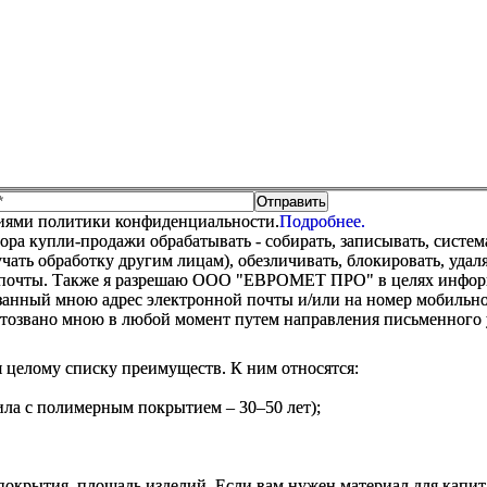
виями политики конфиденциальности.
Подробнее.
купли-продажи обрабатывать - собирать, записывать, системати
оручать обработку другим лицам), обезличивать, блокировать, уд
 почты. Также я разрешаю ООО "ЕВРОМЕТ ПРО" в целях информир
анный мною адрес электронной почты и/или на номер мобильног
отозвано мною в любой момент путем направления письменно
я целому списку преимуществ. К ним относятся:
ла с полимерным покрытием – 30–50 лет);
покрытия, площадь изделий. Если вам нужен материал для капит