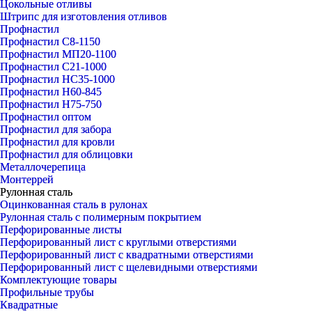
Цокольные отливы
Штрипс для изготовления отливов
Профнастил
Профнастил С8-1150
Профнастил МП20-1100
Профнастил С21-1000
Профнастил НС35-1000
Профнастил Н60-845
Профнастил Н75-750
Профнастил оптом
Профнастил для забора
Профнастил для кровли
Профнастил для облицовки
Металлочерепица
Монтеррей
Рулонная сталь
Оцинкованная сталь в рулонах
Рулонная сталь с полимерным покрытием
Перфорированные листы
Перфорированный лист с круглыми отверстиями
Перфорированный лист с квадратными отверстиями
Перфорированный лист с щелевидными отверстиями
Комплектующие товары
Профильные трубы
Квадратные