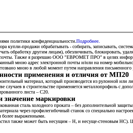
виями политики конфиденциальности.
Подробнее.
купли-продажи обрабатывать - собирать, записывать, системати
оручать обработку другим лицам), обезличивать, блокировать, уд
 почты. Также я разрешаю ООО "ЕВРОМЕТ ПРО" в целях информир
анный мною адрес электронной почты и/или на номер мобильног
отозвано мною в любой момент путем направления письменно
енности применения и отличия от МП20
оительный материал, который производится из рулонной или ли
ве случаев в строительстве применяется металлопрофиль с до
ированного листа – С20.
и значение маркировки
кованная сталь холодного проката – без дополнительной защит
материала через профилегибочный станок со специально настрое
ся более выраженными.
настил также может быть несущим – Н, и несуще-стеновым НС). 