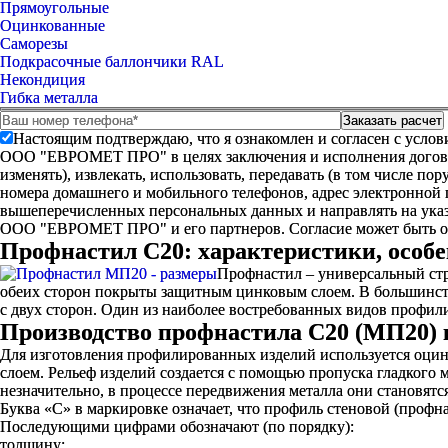
Прямоугольные
Оцинкованные
Саморезы
Подкрасочные баллончики RAL
Некондиция
Гибка металла
Настоящим подтверждаю, что я ознакомлен и согласен с усло
ООО "ЕВРОМЕТ ПРО" в целях заключения и исполнения договора 
изменять), извлекать, использовать, передавать (в том числе п
номера домашнего и мобильного телефонов, адрес электронной
вышеперечисленных персональных данных и направлять на указ
ООО "ЕВРОМЕТ ПРО" и его партнеров. Согласие может быть 
Профнастил С20: характеристики, особ
Профнастил – универсальный стр
обеих сторон покрыты защитным цинковым слоем. В большинст
с двух сторон. Один из наиболее востребованных видов профил
Производство профнастила С20 (МП20) 
Для изготовления профилированных изделий используется оцин
слоем. Рельеф изделий создается с помощью пропуска гладкого 
незначительно, в процессе передвижения металла они становят
Буква «С» в маркировке означает, что профиль стеновой (проф
Последующими цифрами обозначают (по порядку):
толщину;