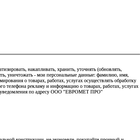
зировать, накапливать, хранить, уточнять (обновлять,
алять, уничтожать - мои персональные данные: фамилию, имя,
ования о товарах, работах, услугах осуществлять обработку
о телефона рекламу и информацию о товарах, работах, услугах
го уведомления по адресу ООО "ЕВРОМЕТ ПРО"
альной конструкции, не экономьте, покупайте прочный и