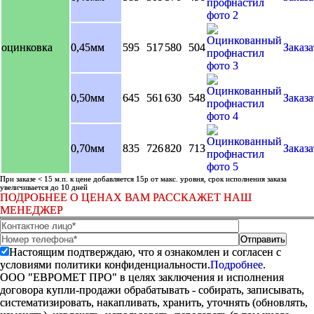
оцинковка
0,45мм
595
517
580
504
Заказа
0,50мм
645
561
630
548
Заказа
0,70мм
835
726
820
713
Заказа
При заказе < 15 м.п. к цене добавляется 15р от макс. уровня, срок исполнения заказа
увеличивается до 10 дней
ПОДРОБНЕЕ О ЦЕНАХ ВАМ РАССКАЖЕТ НАШ
МЕНЕДЖЕР
Настоящим подтверждаю, что я ознакомлен и согласен с
условиями политики конфиденциальности.
Подробнее.
ООО "ЕВРОМЕТ ПРО" в целях заключения и исполнения
договора купли-продажи обрабатывать - собирать, записывать,
систематизировать, накапливать, хранить, уточнять (обновлять,