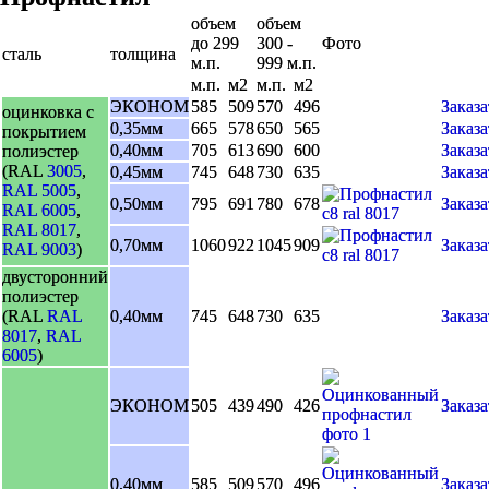
объем
объем
до 299
300 -
Фото
сталь
толщина
м.п.
999 м.п.
м.п.
м2
м.п.
м2
ЭКОНОМ
585
509
570
496
Заказа
оцинковка с
0,35мм
665
578
650
565
Заказа
покрытием
0,40мм
705
613
690
600
Заказа
полиэстер
(RAL
3005
,
0,45мм
745
648
730
635
Заказа
RAL 5005
,
0,50мм
795
691
780
678
Заказа
RAL 6005
,
RAL 8017
,
0,70мм
1060
922
1045
909
Заказа
RAL 9003
)
двусторонний
полиэстер
(RAL
RAL
0,40мм
745
648
730
635
Заказа
8017
,
RAL
6005
)
ЭКОНОМ
505
439
490
426
Заказа
0,40мм
585
509
570
496
Заказа