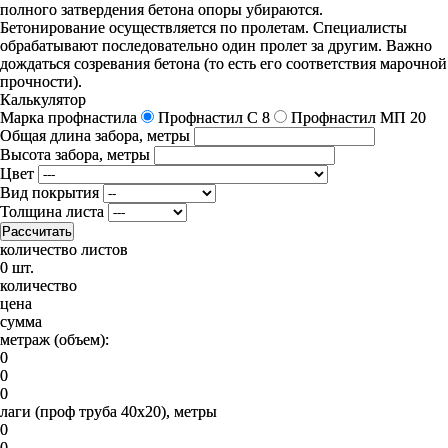
полного затвердения бетона опоры убираются.
Бетонирование осуществляется по пролетам. Специалисты
обрабатывают последовательно один пролет за другим. Важно
дождаться созревания бетона (то есть его соответствия марочной
прочности).
Калькулятор
Марка профнастила
Профнастил C 8
Профнастил МП 20
Общая длина забора, метры
Высота забора, метры
Цвет
Вид покрытия
Толщина листа
Рассчитать
количество листов
0 шт.
количество
цена
сумма
метраж (объем):
0
0
0
лаги (проф труба 40х20), метры
0
0