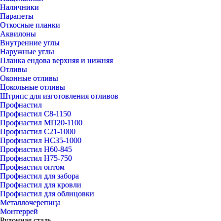
Наличники
Парапеты
Откосные планки
Аквилоны
Внутренние углы
Наружные углы
Планка ендова верхняя и нижняя
Отливы
Оконные отливы
Цокольные отливы
Штрипс для изготовления отливов
Профнастил
Профнастил С8-1150
Профнастил МП20-1100
Профнастил С21-1000
Профнастил НС35-1000
Профнастил Н60-845
Профнастил Н75-750
Профнастил оптом
Профнастил для забора
Профнастил для кровли
Профнастил для облицовки
Металлочерепица
Монтеррей
Рулонная сталь