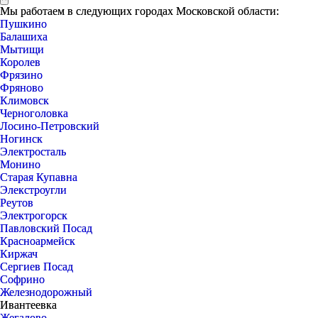
Мы работаем в следующих городах Московской области:
Пушкино
Балашиха
Мытищи
Королев
Фрязино
Фряново
Климовск
Черноголовка
Лосино-Петровский
Ногинск
Электросталь
Монино
Старая Купавна
Элекстроугли
Реутов
Электрогорск
Павловский Посад
Красноармейск
Киржач
Сергиев Посад
Софрино
Железнодорожный
Ивантеевка
Жегалово