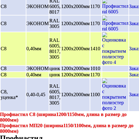
RAL
С8
ЭКОНОМ
6005,
1200х2000мм
1170
Зака
8017
RAL
С8
ЭКОНОМ
1200х2000мм
1170
Зака
3005
RAL
6005,
С8
0,40мм
1200х2000мм
1410
Зака
8017,
3005
С8
ЭКОНОМ
цинк
1200х2000мм
1010
Зака
С8
0,40мм
цинк
1200х2000мм
1170
Зака
RAL
С8,
6005,
0,40-0,45
1200х2000мм
1100
Зака
уценка*
8017,
3005
Профнастил С8 (ширина1200/1150мм, длина в размер до
8000мм)
Профнастил МП20 (ширина1150/1100мм, длина в размер до
8000мм)
Профнастил