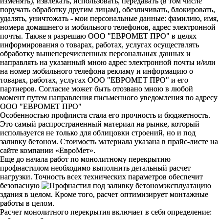
изменять), извлекать, использовать, передавать (в том числе
поручать обработку другим лицам), обезличивать, блокировать,
удалять, уничтожать - мои персональные данные: фамилию, имя,
номера домашнего и мобильного телефонов, адрес электронной
почты. Также я разрешаю ООО "ЕВРОМЕТ ПРО" в целях
информирования о товарах, работах, услугах осуществлять
обработку вышеперечисленных персональных данных и
направлять на указанный мною адрес электронной почты и/или
на номер мобильного телефона рекламу и информацию о
товарах, работах, услугах ООО "ЕВРОМЕТ ПРО" и его
партнеров. Согласие может быть отозвано мною в любой
момент путем направления письменного уведомления по адресу
ООО "ЕВРОМЕТ ПРО"
Особенностью профлиста стала его прочность и бюджетность.
Это самый распространенный материал на рынке, который
используется не только для облицовки строений, но и под
заливку бетоном. Стоимость материала указана в прайс-листе на
сайте компании «ЕвроМет».
Еще до начала работ по монолитному перекрытию
профнастилом необходимо выполнить детальный расчет
нагрузки. Точность всех технических параметров обеспечит
безопасную
эксплуатацию
здания в целом. Кроме того, расчет оптимизирует монтажные
работы в целом.
Расчет монолитного перекрытия включает в себя определение: