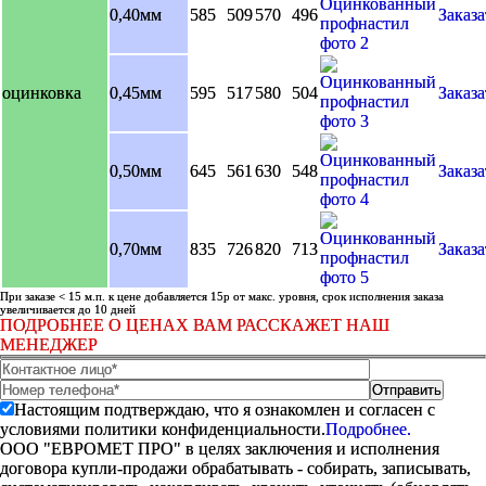
0,40мм
585
509
570
496
Заказа
оцинковка
0,45мм
595
517
580
504
Заказа
0,50мм
645
561
630
548
Заказа
0,70мм
835
726
820
713
Заказа
При заказе < 15 м.п. к цене добавляется 15р от макс. уровня, срок исполнения заказа
увеличивается до 10 дней
ПОДРОБНЕЕ О ЦЕНАХ ВАМ РАССКАЖЕТ НАШ
МЕНЕДЖЕР
Настоящим подтверждаю, что я ознакомлен и согласен с
условиями политики конфиденциальности.
Подробнее.
ООО "ЕВРОМЕТ ПРО" в целях заключения и исполнения
договора купли-продажи обрабатывать - собирать, записывать,