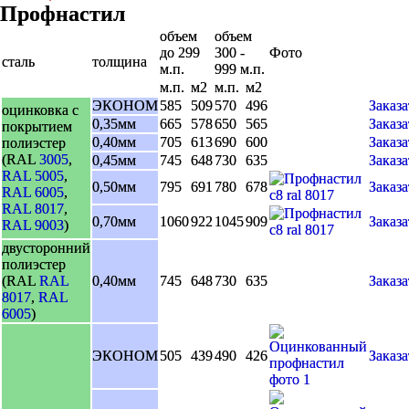
Профнастил
объем
объем
до 299
300 -
Фото
сталь
толщина
м.п.
999 м.п.
м.п.
м2
м.п.
м2
ЭКОНОМ
585
509
570
496
Заказа
оцинковка с
0,35мм
665
578
650
565
Заказа
покрытием
0,40мм
705
613
690
600
Заказа
полиэстер
(RAL
3005
,
0,45мм
745
648
730
635
Заказа
RAL 5005
,
0,50мм
795
691
780
678
Заказа
RAL 6005
,
RAL 8017
,
0,70мм
1060
922
1045
909
Заказа
RAL 9003
)
двусторонний
полиэстер
(RAL
RAL
0,40мм
745
648
730
635
Заказа
8017
,
RAL
6005
)
ЭКОНОМ
505
439
490
426
Заказа