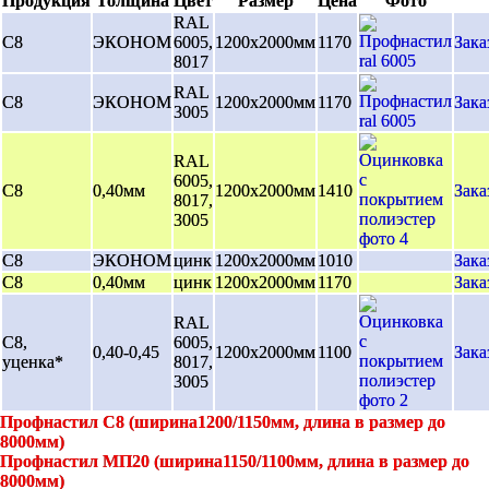
Продукция
Толщина
Цвет
Размер
Цена
Фото
RAL
С8
ЭКОНОМ
6005,
1200х2000мм
1170
Зака
8017
RAL
С8
ЭКОНОМ
1200х2000мм
1170
Зака
3005
RAL
6005,
С8
0,40мм
1200х2000мм
1410
Зака
8017,
3005
С8
ЭКОНОМ
цинк
1200х2000мм
1010
Зака
С8
0,40мм
цинк
1200х2000мм
1170
Зака
RAL
С8,
6005,
0,40-0,45
1200х2000мм
1100
Зака
уценка*
8017,
3005
Профнастил С8 (ширина1200/1150мм, длина в размер до
8000мм)
Профнастил МП20 (ширина1150/1100мм, длина в размер до
8000мм)