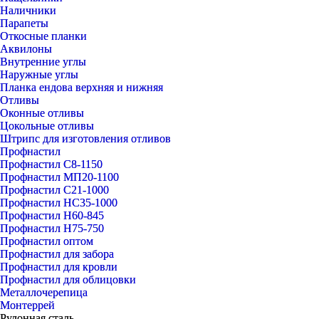
Наличники
Парапеты
Откосные планки
Аквилоны
Внутренние углы
Наружные углы
Планка ендова верхняя и нижняя
Отливы
Оконные отливы
Цокольные отливы
Штрипс для изготовления отливов
Профнастил
Профнастил С8-1150
Профнастил МП20-1100
Профнастил С21-1000
Профнастил НС35-1000
Профнастил Н60-845
Профнастил Н75-750
Профнастил оптом
Профнастил для забора
Профнастил для кровли
Профнастил для облицовки
Металлочерепица
Монтеррей
Рулонная сталь