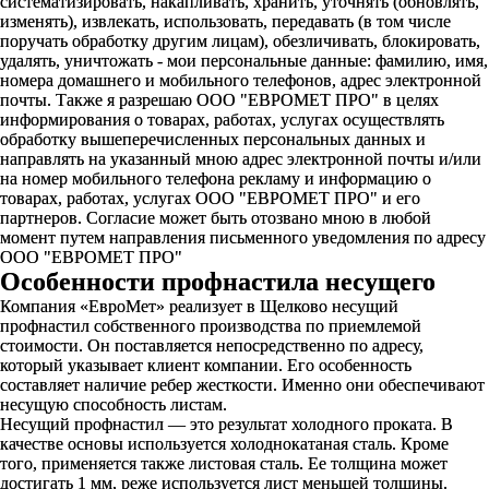
систематизировать, накапливать, хранить, уточнять (обновлять,
изменять), извлекать, использовать, передавать (в том числе
поручать обработку другим лицам), обезличивать, блокировать,
удалять, уничтожать - мои персональные данные: фамилию, имя,
номера домашнего и мобильного телефонов, адрес электронной
почты. Также я разрешаю ООО "ЕВРОМЕТ ПРО" в целях
информирования о товарах, работах, услугах осуществлять
обработку вышеперечисленных персональных данных и
направлять на указанный мною адрес электронной почты и/или
на номер мобильного телефона рекламу и информацию о
товарах, работах, услугах ООО "ЕВРОМЕТ ПРО" и его
партнеров. Согласие может быть отозвано мною в любой
момент путем направления письменного уведомления по адресу
ООО "ЕВРОМЕТ ПРО"
Особенности профнастила несущего
Компания «ЕвроМет» реализует в Щелково несущий
профнастил собственного производства по приемлемой
стоимости. Он поставляется непосредственно по адресу,
который указывает клиент компании. Его особенность
составляет наличие ребер жесткости. Именно они обеспечивают
несущую способность листам.
Несущий профнастил — это результат холодного проката. В
качестве основы используется холоднокатаная сталь. Кроме
того, применяется также листовая сталь. Ее толщина может
достигать 1 мм, реже используется лист меньшей толщины.