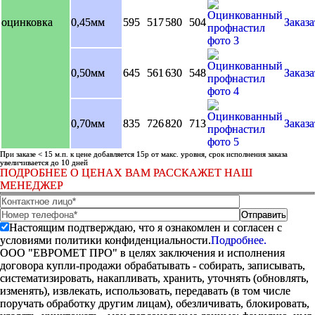
оцинковка
0,45мм
595
517
580
504
Заказа
0,50мм
645
561
630
548
Заказа
0,70мм
835
726
820
713
Заказа
При заказе < 15 м.п. к цене добавляется 15р от макс. уровня, срок исполнения заказа
увеличивается до 10 дней
ПОДРОБНЕЕ О ЦЕНАХ ВАМ РАССКАЖЕТ НАШ
МЕНЕДЖЕР
Настоящим подтверждаю, что я ознакомлен и согласен с
условиями политики конфиденциальности.
Подробнее.
ООО "ЕВРОМЕТ ПРО" в целях заключения и исполнения
договора купли-продажи обрабатывать - собирать, записывать,
систематизировать, накапливать, хранить, уточнять (обновлять,
изменять), извлекать, использовать, передавать (в том числе
поручать обработку другим лицам), обезличивать, блокировать,