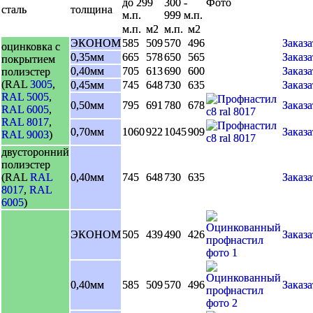
до 299
300 -
Фото
сталь
толщина
м.п.
999 м.п.
м.п.
м2
м.п.
м2
ЭКОНОМ
585
509
570
496
Заказа
оцинковка с
0,35мм
665
578
650
565
Заказа
покрытием
0,40мм
705
613
690
600
Заказа
полиэстер
(RAL
3005
,
0,45мм
745
648
730
635
Заказа
RAL 5005
,
0,50мм
795
691
780
678
Заказа
RAL 6005
,
RAL 8017
,
0,70мм
1060
922
1045
909
Заказа
RAL 9003
)
двусторонний
полиэстер
(RAL
RAL
0,40мм
745
648
730
635
Заказа
8017
,
RAL
6005
)
ЭКОНОМ
505
439
490
426
Заказа
0,40мм
585
509
570
496
Заказа