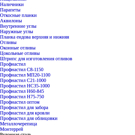
Наличники
Парапеты
Откосные планки
Аквилоны
Внутренние углы
Наружные углы
Планка ендова верхняя и нижняя
Отливы
Оконные отливы
Цокольные отливы
Штрипс для изготовления отливов
Профнастил
Профнастил С8-1150
Профнастил МП20-1100
Профнастил С21-1000
Профнастил НС35-1000
Профнастил Н60-845
Профнастил Н75-750
Профнастил оптом
Профнастил для забора
Профнастил для кровли
Профнастил для облицовки
Металлочерепица
Монтеррей
Рулонная сталь