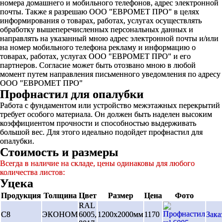
номера домашнего и мобильного телефонов, адрес электронной
почты. Также я разрешаю ООО "ЕВРОМЕТ ПРО" в целях
информирования о товарах, работах, услугах осуществлять
обработку вышеперечисленных персональных данных и
направлять на указанный мною адрес электронной почты и/или
на номер мобильного телефона рекламу и информацию о
товарах, работах, услугах ООО "ЕВРОМЕТ ПРО" и его
партнеров. Согласие может быть отозвано мною в любой
момент путем направления письменного уведомления по адресу
ООО "ЕВРОМЕТ ПРО"
Профнастил для опалубки
Работа с фундаментом или устройство межэтажных перекрытий
требует особого материала. Он должен быть наделен высоким
коэффициентом прочности и способностью выдерживать
большой вес. Для этого идеально подойдет профнастил для
опалубки.
Стоимость и размеры
Всегда в наличие на складе, цены одинаковы для любого
количества листов:
Уцека
Продукция
Толщина
Цвет
Размер
Цена
Фото
RAL
С8
ЭКОНОМ
6005,
1200х2000мм
1170
Зака