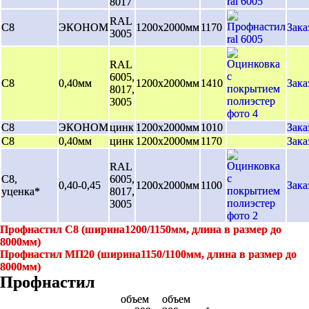
8017
RAL
С8
ЭКОНОМ
1200х2000мм
1170
Зака
3005
RAL
6005,
С8
0,40мм
1200х2000мм
1410
Зака
8017,
3005
С8
ЭКОНОМ
цинк
1200х2000мм
1010
Зака
С8
0,40мм
цинк
1200х2000мм
1170
Зака
RAL
С8,
6005,
0,40-0,45
1200х2000мм
1100
Зака
уценка*
8017,
3005
Профнастил С8 (ширина1200/1150мм, длина в размер до
8000мм)
Профнастил МП20 (ширина1150/1100мм, длина в размер до
8000мм)
Профнастил
объем
объем