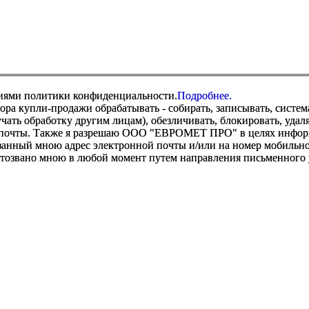
виями политики конфиденциальности.
Подробнее.
купли-продажи обрабатывать - собирать, записывать, системати
оручать обработку другим лицам), обезличивать, блокировать, уд
 почты. Также я разрешаю ООО "ЕВРОМЕТ ПРО" в целях информир
анный мною адрес электронной почты и/или на номер мобильног
отозвано мною в любой момент путем направления письменно