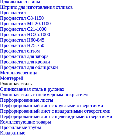
Цокольные отливы
Штрипс для изготовления отливов
Профнастил
Профнастил С8-1150
Профнастил МП20-1100
Профнастил С21-1000
Профнастил НС35-1000
Профнастил Н60-845
Профнастил Н75-750
Профнастил оптом
Профнастил для забора
Профнастил для кровли
Профнастил для облицовки
Металлочерепица
Монтеррей
Рулонная сталь
Оцинкованная сталь в рулонах
Рулонная сталь с полимерным покрытием
Перфорированные листы
Перфорированный лист с круглыми отверстиями
Перфорированный лист с квадратными отверстиями
Перфорированный лист с щелевидными отверстиями
Комплектующие товары
Профильные трубы
Квадратные