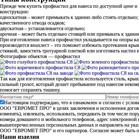
Прежде чем купить профнастил для навеса по доступной цене и 
конструкции:
односкатная – может примыкать к зданию либо стоять отдельно;
качественного отвода осадков;
двускатная – устанавливается отдельно;
арочная – может быть отдельно стоящей или примыкать к здани
При изготовлении навеса профнастил укладывается на опоры ка
производится внахлест – это поможет избежать протекания кры
стяжкой, замостить тротуарной плиткой или изготовить настил 
Фотографии объектов — профнастил
Так как для изготовления профнастила используется сталь, кры
сильный грохот, который делает пребывание под навесом неком
помогает сохранять тишину.
Настоящим подтверждаю, что я ознакомлен и согласен с усло
ООО "ЕВРОМЕТ ПРО" в целях заключения и исполнения договора 
изменять), извлекать, использовать, передавать (в том числе п
номера домашнего и мобильного телефонов, адрес электронной
вышеперечисленных персональных данных и направлять на указ
ООО "ЕВРОМЕТ ПРО" и его партнеров. Согласие может быть 
Наши изделия