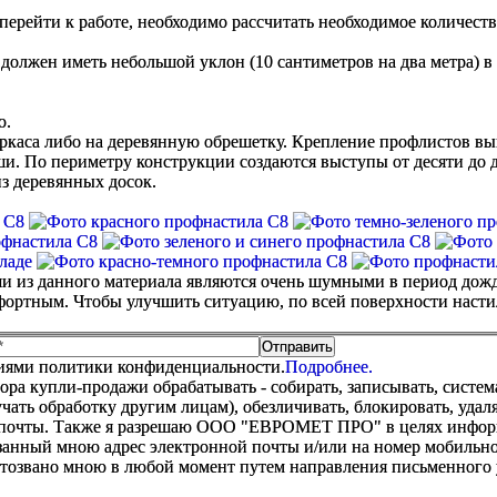
перейти к работе, необходимо рассчитать необходимое количеств
 должен иметь небольшой уклон (10 сантиметров на два метра) в
ю.
ркаса либо на деревянную обрешетку. Крепление профлистов вып
ши. По периметру конструкции создаются выступы от десяти до
из деревянных досок.
ши из данного материала являются очень шумными в период дожд
фортным. Чтобы улучшить ситуацию, по всей поверхности насти
виями политики конфиденциальности.
Подробнее.
купли-продажи обрабатывать - собирать, записывать, системати
оручать обработку другим лицам), обезличивать, блокировать, уд
 почты. Также я разрешаю ООО "ЕВРОМЕТ ПРО" в целях информир
анный мною адрес электронной почты и/или на номер мобильног
отозвано мною в любой момент путем направления письменно