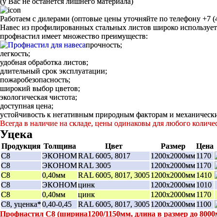
(у Вас не останется лишнего материала)
Работаем с дилерами (оптовые цены уточняйте по телефону +7 (4
Навес из профилированных стальных листов широко используется
профнастил имеет множество преимуществ:
прочность;
легкость;
удобная обработка листов;
длительный срок эксплуатации;
пожаробезопасность;
широкий выбор цветов;
экологическая чистота;
доступная цена;
устойчивость к негативным природным факторам и механическ
Всегда в наличие на складе, цены одинаковы для любого количес
Уцека
Продукция
Толщина
Цвет
Размер
Цена
С8
ЭКОНОМ
RAL 6005, 8017
1200х2000мм
1170
С8
ЭКОНОМ
RAL 3005
1200х2000мм
1170
С8
0,40мм
RAL 6005, 8017, 3005
1200х2000мм
1410
С8
ЭКОНОМ
цинк
1200х2000мм
1010
С8
0,40мм
цинк
1200х2000мм
1170
С8, уценка*
0,40-0,45
RAL 6005, 8017, 3005
1200х2000мм
1100
Профнастил С8 (ширина1200/1150мм, длина в размер до 8000