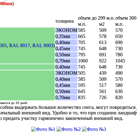
000мм)
объем до 299 м.п.
объем 300 
толщина
м.п.
м2
м.п.
ЭКОНОМ
585
509
570
0,35мм
665
578
650
0,40мм
705
613
690
005
,
RAL 8017
,
RAL 9003
)
0,45мм
745
648
730
0,50мм
795
691
780
0,70мм
1060
922
1045
0,40мм
745
648
730
ЭКОНОМ
505
439
490
0,40мм
585
509
570
0,45мм
595
517
580
0,50мм
645
561
630
0,70мм
835
726
820
ивается до 10 дней
способны выдержать большое количество снега, могут повредить
начальный внешний вид. Удобно и то, что при создании ландшаф
но придать участку гармонично законченный внешний вид.