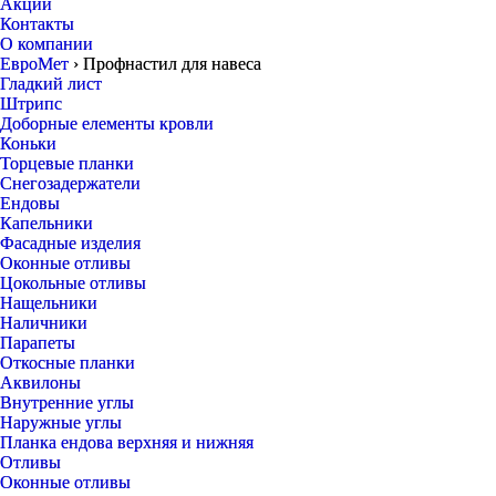
Акции
Контакты
О компании
ЕвроМет
›
Профнастил для навеса
Гладкий лист
Штрипс
Доборные елементы кровли
Коньки
Торцевые планки
Снегозадержатели
Ендовы
Капельники
Фасадные изделия
Оконные отливы
Цокольные отливы
Нащельники
Наличники
Парапеты
Откосные планки
Аквилоны
Внутренние углы
Наружные углы
Планка ендова верхняя и нижняя
Отливы
Оконные отливы