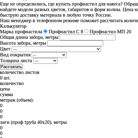
Еще не определились, где купить профнастил для навеса? Обра
найдете модели разных цветов, габаритов и форм волны. Цена н
быструю доставку материала в любую точку России.
Наш менеджер в телефонном режиме поможет рассчитать количес
Калькулятор
Марка профнастила
Профнастил C 8
Профнастил МП 20
Общая длина забора, метры
Высота забора, метры
Цвет
Вид покрытия
Толщина листа
Рассчитать
количество листов
0 шт.
количество
цена
сумма
метраж (объем):
0
0
0
лаги (проф труба 40х20), метры
0
0