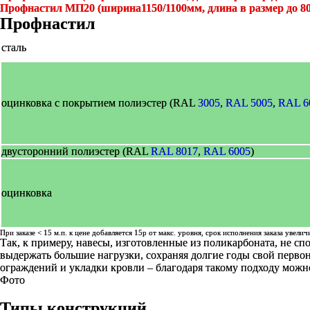
Профнастил МП20 (ширина1150/1100мм, длина в размер до 8
Профнастил
сталь
оцинковка с покрытием полиэстер (RAL
3005
,
RAL 5005
,
RAL 6
двусторонний полиэстер (RAL
RAL 8017
,
RAL 6005
)
оцинковка
При заказе < 15 м.п. к цене добавляется 15р от макс. уровня, срок исполнения заказа увелич
Так, к примеру, навесы, изготовленные из поликарбоната, не 
выдержать большие нагрузки, сохраняя долгие годы свой перво
ограждений и укладки кровли – благодаря такому подходу мож
Фото
Типы конструкций