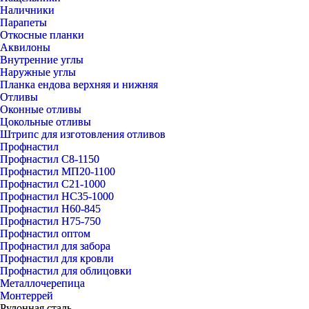
Наличники
Парапеты
Откосные планки
Аквилоны
Внутренние углы
Наружные углы
Планка ендова верхняя и нижняя
Отливы
Оконные отливы
Цокольные отливы
Штрипс для изготовления отливов
Профнастил
Профнастил С8-1150
Профнастил МП20-1100
Профнастил С21-1000
Профнастил НС35-1000
Профнастил Н60-845
Профнастил Н75-750
Профнастил оптом
Профнастил для забора
Профнастил для кровли
Профнастил для облицовки
Металлочерепица
Монтеррей
Рулонная сталь