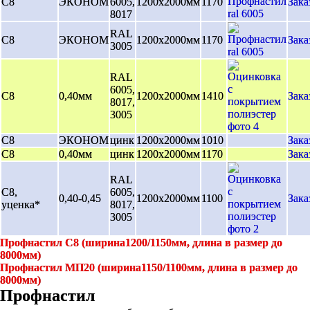
С8
ЭКОНОМ
6005,
1200х2000мм
1170
Зака
8017
RAL
С8
ЭКОНОМ
1200х2000мм
1170
Зака
3005
RAL
6005,
С8
0,40мм
1200х2000мм
1410
Зака
8017,
3005
С8
ЭКОНОМ
цинк
1200х2000мм
1010
Зака
С8
0,40мм
цинк
1200х2000мм
1170
Зака
RAL
С8,
6005,
0,40-0,45
1200х2000мм
1100
Зака
уценка*
8017,
3005
Профнастил С8 (ширина1200/1150мм, длина в размер до
8000мм)
Профнастил МП20 (ширина1150/1100мм, длина в размер до
8000мм)
Профнастил