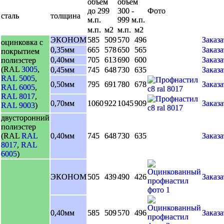
объем
объем
до 299
300 -
Фото
сталь
толщина
м.п.
999 м.п.
м.п.
м2
м.п.
м2
ЭКОНОМ
585
509
570
496
Заказа
оцинковка с
0,35мм
665
578
650
565
Заказа
покрытием
0,40мм
705
613
690
600
Заказа
полиэстер
(RAL
3005
,
0,45мм
745
648
730
635
Заказа
RAL 5005
,
0,50мм
795
691
780
678
Заказа
RAL 6005
,
RAL 8017
,
0,70мм
1060
922
1045
909
Заказа
RAL 9003
)
двусторонний
полиэстер
(RAL
RAL
0,40мм
745
648
730
635
Заказа
8017
,
RAL
6005
)
ЭКОНОМ
505
439
490
426
Заказа
0,40мм
585
509
570
496
Заказа