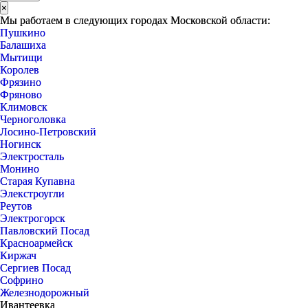
×
Мы работаем в следующих городах Московской области:
Пушкино
Балашиха
Мытищи
Королев
Фрязино
Фряново
Климовск
Черноголовка
Лосино-Петровский
Ногинск
Электросталь
Монино
Старая Купавна
Элекстроугли
Реутов
Электрогорск
Павловский Посад
Красноармейск
Киржач
Сергиев Посад
Софрино
Железнодорожный
Ивантеевка