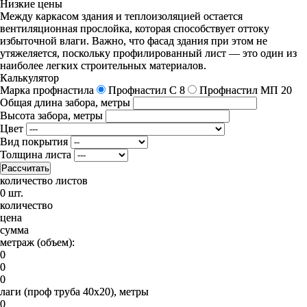
Низкие цены
Между каркасом здания и теплоизоляцией остается
вентиляционная прослойка, которая способствует оттоку
избыточной влаги. Важно, что фасад здания при этом не
утяжеляется, поскольку профилированный лист — это один из
наиболее легких строительных материалов.
Калькулятор
Марка профнастила
Профнастил C 8
Профнастил МП 20
Общая длина забора, метры
Высота забора, метры
Цвет
Вид покрытия
Толщина листа
Рассчитать
количество листов
0 шт.
количество
цена
сумма
метраж (объем):
0
0
0
лаги (проф труба 40х20), метры
0