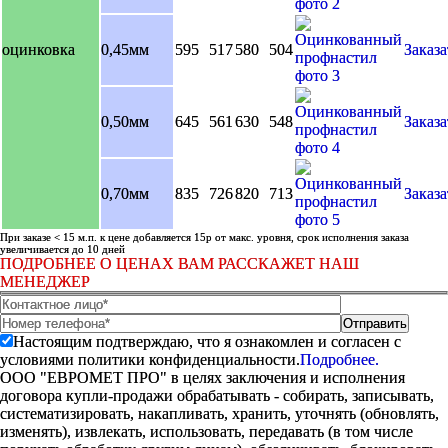
оцинковка
0,45мм
595
517
580
504
Заказа
0,50мм
645
561
630
548
Заказа
0,70мм
835
726
820
713
Заказа
При заказе < 15 м.п. к цене добавляется 15р от макс. уровня, срок исполнения заказа
увеличивается до 10 дней
ПОДРОБНЕЕ О ЦЕНАХ ВАМ РАССКАЖЕТ НАШ
МЕНЕДЖЕР
Настоящим подтверждаю, что я ознакомлен и согласен с
условиями политики конфиденциальности.
Подробнее.
ООО "ЕВРОМЕТ ПРО" в целях заключения и исполнения
договора купли-продажи обрабатывать - собирать, записывать,
систематизировать, накапливать, хранить, уточнять (обновлять,
изменять), извлекать, использовать, передавать (в том числе