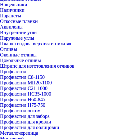
Нащельники
Наличники
Парапеты
Откосные планки
Аквилоны
Внутренние углы
Наружные углы
Планка ендова верхняя и нижняя
Отливы
Оконные отливы
Цокольные отливы
Штрипс для изготовления отливов
Профнастил
Профнастил С8-1150
Профнастил МП20-1100
Профнастил С21-1000
Профнастил НС35-1000
Профнастил Н60-845
Профнастил Н75-750
Профнастил оптом
Профнастил для забора
Профнастил для кровли
Профнастил для облицовки
Металлочерепица
Монтеррей