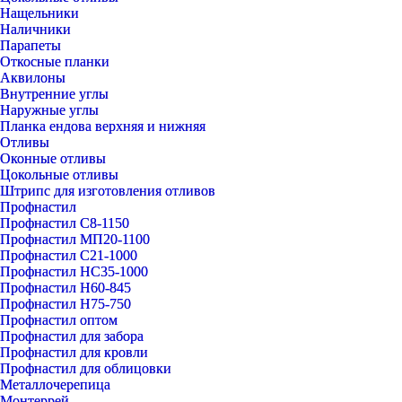
Нащельники
Наличники
Парапеты
Откосные планки
Аквилоны
Внутренние углы
Наружные углы
Планка ендова верхняя и нижняя
Отливы
Оконные отливы
Цокольные отливы
Штрипс для изготовления отливов
Профнастил
Профнастил С8-1150
Профнастил МП20-1100
Профнастил С21-1000
Профнастил НС35-1000
Профнастил Н60-845
Профнастил Н75-750
Профнастил оптом
Профнастил для забора
Профнастил для кровли
Профнастил для облицовки
Металлочерепица
Монтеррей