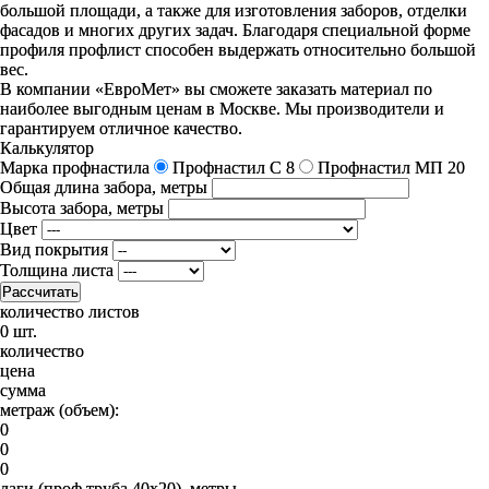
большой площади, а также для изготовления заборов, отделки
фасадов и многих других задач. Благодаря специальной форме
профиля профлист способен выдержать относительно большой
вес.
В компании «ЕвроМет» вы сможете заказать материал по
наиболее выгодным ценам в Москве. Мы производители и
гарантируем отличное качество.
Калькулятор
Марка профнастила
Профнастил C 8
Профнастил МП 20
Общая длина забора, метры
Высота забора, метры
Цвет
Вид покрытия
Толщина листа
Рассчитать
количество листов
0 шт.
количество
цена
сумма
метраж (объем):
0
0
0
лаги (проф труба 40х20), метры