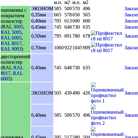
м.п.
м2
м.п.
м2
ЭКОНОМ
585
509
570
496
Заказа
оцинковка с
0,35мм
665
578
650
565
Заказа
покрытием
0,40мм
705
613
690
600
Заказа
полиэстер
(RAL
3005
,
0,45мм
745
648
730
635
Заказа
RAL 5005
,
0,50мм
795
691
780
678
Заказа
RAL 6005
,
RAL 8017
,
0,70мм
1060
922
1045
909
Заказа
RAL 9003
)
двусторонний
полиэстер
(RAL
RAL
0,40мм
745
648
730
635
Заказа
8017
,
RAL
6005
)
ЭКОНОМ
505
439
490
426
Заказа
0,40мм
585
509
570
496
Заказа
оцинковка
0,45мм
595
517
580
504
Заказа