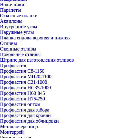
Наличники
Парапеты
Откосные планки
Аквилоны
Внутренние углы
Наружные углы
Планка ендова верхняя и нижняя
Отливы
Оконные отливы
Цокольные отливы
Штрипс для изготовления отливов
Профнастил
Профнастил С8-1150
Профнастил МП20-1100
Профнастил С21-1000
Профнастил НС35-1000
Профнастил Н60-845
Профнастил Н75-750
Профнастил оптом
Профнастил для забора
Профнастил для кровли
Профнастил для облицовки
Металлочерепица
Монтеррей
Рулонная сталь